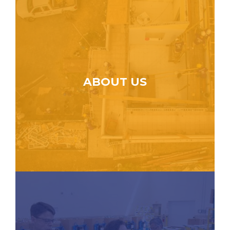
ABOUT US