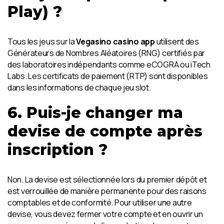
Play) ?
Tous les jeus sur la
Vegasino casino app
utilisent des
Générateurs de Nombres Aléatoires (RNG) certifiés par
des laboratoires indépendants comme eCOGRA ou iTech
Labs. Les certificats de paiement (RTP) sont disponibles
dans les informations de chaque jeu slot.
6. Puis-je changer ma
devise de compte après
inscription ?
Non. La devise est sélectionnée lors du premier dépôt et
est verrouillée de manière permanente pour des raisons
comptables et de conformité. Pour utiliser une autre
devise, vous devez fermer votre compte et en ouvrir un