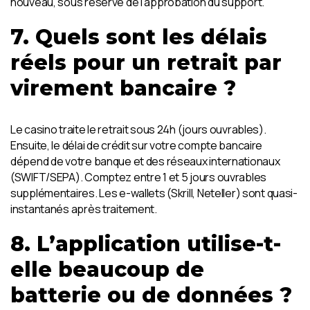
nouveau, sous réserve de l’approbation du support.
7. Quels sont les délais
réels pour un retrait par
virement bancaire ?
Le casino traite le retrait sous 24h (jours ouvrables).
Ensuite, le délai de crédit sur votre compte bancaire
dépend de votre banque et des réseaux internationaux
(SWIFT/SEPA). Comptez entre 1 et 5 jours ouvrables
supplémentaires. Les e-wallets (Skrill, Neteller) sont quasi-
instantanés après traitement.
8. L’application utilise-t-
elle beaucoup de
batterie ou de données ?