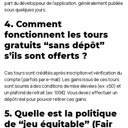
part du développeur de l’application, généralement publiée
sous quelques jours.
4. Comment
fonctionnent les tours
gratuits “sans dépôt”
s’ils sont offerts ?
Ces tours sont crédités après inscription et vérification du
compte (parfois par e-mail). Les gains issus de ces tours
sont soumis à des conditions de mise élevées (ex: x50) et
un plafond de retrait (ex: 100€). Vous devez effectuer un
dépôt réel pour pouvoir retirer ces gains.
5. Quelle est la politique
de “jeu équitable” (Fair