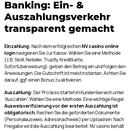
Banking: Ein- &
Auszahlungsverkehr
transparent gemacht
Einzahlung:
Nach dem erfolgreichen
NV casino online
login
navigieren Sie zur Kasse. Wählen Sie eine Methode
(z.B. Skrill, Neteller, Trustly, Kreditkarte,
Sofortüberweisung), geben den Betrag ein und folgen den
Anweisungen. Die Gutschrift ist meist instantan. Achten Sie
darauf, ggf. einen Bonus zu aktivieren.
Auszahlung:
Der Prozess startet im Kundenbereich unter
“Auszahlen”. Wählen Sie eine Methode. Eine wichtige Regel:
Ausweisverifizierung vor der ersten Auszahlung ist
obligatorisch.
Reichen Sie die geforderten Dokumente
(Personalausweis, Adressnachweis) per Upload ein. Nach
Freigabe wird die Auszahlung bearbeitet. NV casino behält