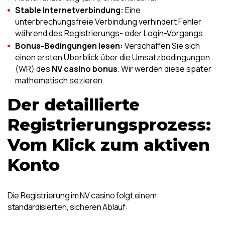
Stable Internetverbindung:
Eine
unterbrechungsfreie Verbindung verhindert Fehler
während des Registrierungs- oder Login-Vorgangs.
Bonus-Bedingungen lesen:
Verschaffen Sie sich
einen ersten Überblick über die Umsatzbedingungen
(WR) des
NV casino bonus
. Wir werden diese später
mathematisch sezieren.
Der detaillierte
Registrierungsprozess:
Vom Klick zum aktiven
Konto
Die Registrierung im NV casino folgt einem
standardisierten, sicheren Ablauf: