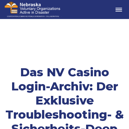
Me
Das NV Casino
Login-Archiv: Der
Exklusive
Troubleshooting- &
Sicherheits-Deep