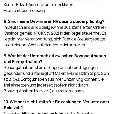
Konto-E-Mail-Adresse und einer klaren
Problembeschreibung.
8. Sind meine Gewinne im NV casino steuerpflichtig?
In Deutschland sind Spielgewinne aus lizenzierten Online-
Casinos gemäß §4 GlüStV 2021 in der Regel steuerfrei. Es
liegt in Ihrer Verantwortung, sich über die Steuergesetze
Ihres eigenen Wohnsitzlandes zu informieren.
9. Was ist der Unterschied zwischen Bonusguthaben
und Echtguthaben?
Bonusguthaben ist an strenge Umsatzbedingungen
gebunden und unterliegt oft Maximal-Einsatzlimits pro Spin
(z.B. 5€). Echtguthaben aus Ihrer Einzahlung können Sie
frei einsetzen und jederzeit (sofern nicht durch
Bonusguthaben blockiert) auszahlen lassen.
10. Wie setze ich Limits für Einzahlungen, Verluste oder
Spielzeit?
Nach dem
NV casino online login
finden Sie unter