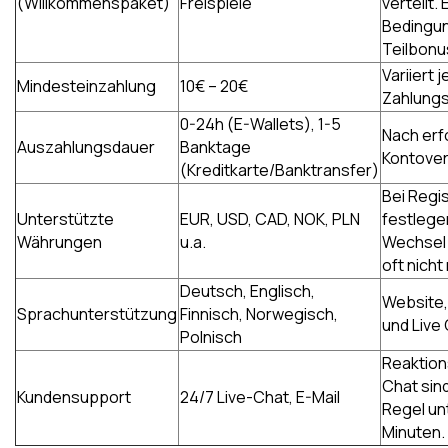
(Willkommenspaket)
Freispiele
verteilt.
Bedingu
Teilbonu
Variiert 
Mindesteinzahlung
10€ – 20€
Zahlung
0-24h (E-Wallets), 1-5
Nach erf
Auszahlungsdauer
Banktage
Kontover
(Kreditkarte/Banktransfer)
Bei Regis
Unterstützte
EUR, USD, CAD, NOK, PLN
festlegen
Währungen
u.a.
Wechsel 
oft nicht
Deutsch, Englisch,
Website,
Sprachunterstützung
Finnisch, Norwegisch,
und Live
Polnisch
Reaktion
Chat sind
Kundensupport
24/7 Live-Chat, E-Mail
Regel un
Minuten.