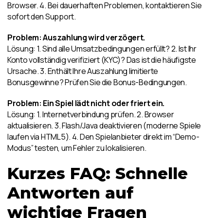
Browser. 4. Bei dauerhaften Problemen, kontaktieren Sie
sofort den Support.
Problem: Auszahlung wird verzögert.
Lösung: 1. Sind alle Umsatzbedingungen erfüllt? 2. Ist Ihr
Konto vollständig verifiziert (KYC)? Das ist die häufigste
Ursache. 3. Enthält Ihre Auszahlung limitierte
Bonusgewinne? Prüfen Sie die Bonus-Bedingungen.
Problem: Ein Spiel lädt nicht oder friert ein.
Lösung: 1. Internetverbindung prüfen. 2. Browser
aktualisieren. 3. Flash/Java deaktivieren (moderne Spiele
laufen via HTML5). 4. Den Spielanbieter direkt im “Demo-
Modus” testen, um Fehler zu lokalisieren.
Kurzes FAQ: Schnelle
Antworten auf
wichtige Fragen