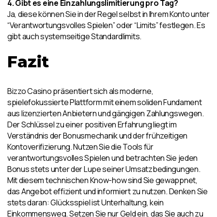
4. Gibt es eine Einzahlungslimitierung pro Tag?
Ja, diese können Sie in der Regel selbst in Ihrem Konto unter
“Verantwortungsvolles Spielen” oder “Limits” festlegen. Es
gibt auch systemseitige Standardlimits.
Fazit
Bizzo Casino präsentiert sich als moderne,
spielefokussierte Plattform mit einem soliden Fundament
aus lizenzierten Anbietern und gängigen Zahlungswegen.
Der Schlüssel zu einer positiven Erfahrung liegt im
Verständnis der Bonusmechanik und der frühzeitigen
Kontoverifizierung. Nutzen Sie die Tools für
verantwortungsvolles Spielen und betrachten Sie jeden
Bonus stets unter der Lupe seiner Umsatzbedingungen.
Mit diesem technischen Know-how sind Sie gewappnet,
das Angebot effizient und informiert zu nutzen. Denken Sie
stets daran: Glücksspiel ist Unterhaltung, kein
Einkommensweg. Setzen Sie nur Geld ein, das Sie auch zu