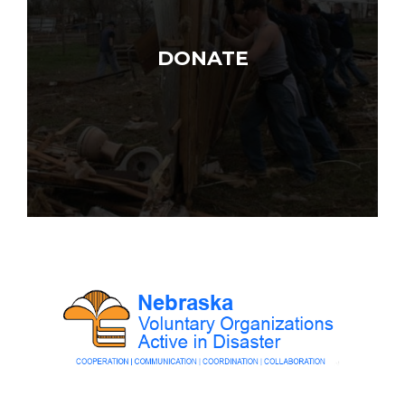
DONATE