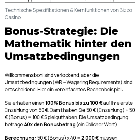
Technische Spezifikationen & Kernfunktionen von Bizzo
Casino
Bonus-Strategie: Die
Mathematik hinter den
Umsatzbedingungen
Willkommensboni sind verlockend, aber die
Umsatzbedingungen (WR – Wagering Requirements) sind
entscheidend. Hier ein vereinfachtes Rechenbeispiel:
Sie erhalten einen
100% Bonus bis zu 100 €
auf Ihre erste
Einzahlung von 50 €. Damit haben Sie 50 € (Einzahlung) + 50
€ (Bonus) = 100 € Spielguthaben. Die Umsatzbedingung
betrage
40x den Bonusbetrag
(ein üblicher Wert).
Berechnung:
50 € (Bonus) x 40 =
2.000 €
müssen