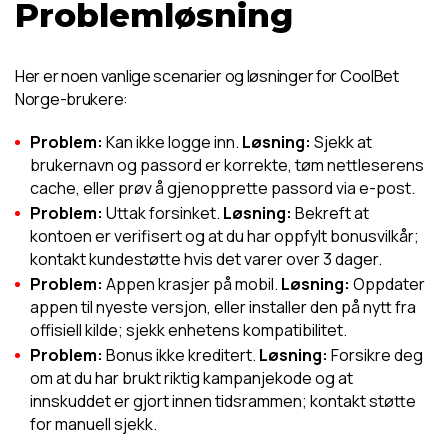
Problemløsning
Her er noen vanlige scenarier og løsninger for CoolBet
Norge-brukere:
Problem:
Kan ikke logge inn.
Løsning:
Sjekk at
brukernavn og passord er korrekte, tøm nettleserens
cache, eller prøv å gjenopprette passord via e-post.
Problem:
Uttak forsinket.
Løsning:
Bekreft at
kontoen er verifisert og at du har oppfylt bonusvilkår;
kontakt kundestøtte hvis det varer over 3 dager.
Problem:
Appen krasjer på mobil.
Løsning:
Oppdater
appen til nyeste versjon, eller installer den på nytt fra
offisiell kilde; sjekk enhetens kompatibilitet.
Problem:
Bonus ikke kreditert.
Løsning:
Forsikre deg
om at du har brukt riktig kampanjekode og at
innskuddet er gjort innen tidsrammen; kontakt støtte
for manuell sjekk.