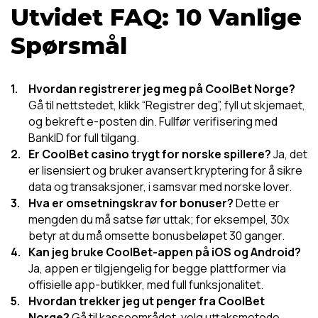
Utvidet FAQ: 10 Vanlige
Spørsmål
Hvordan registrerer jeg meg på CoolBet Norge?
Gå til nettstedet, klikk “Registrer deg”, fyll ut skjemaet,
og bekreft e-posten din. Fullfør verifisering med
BankID for full tilgang.
Er CoolBet casino trygt for norske spillere?
Ja, det
er lisensiert og bruker avansert kryptering for å sikre
data og transaksjoner, i samsvar med norske lover.
Hva er omsetningskrav for bonuser?
Dette er
mengden du må satse før uttak; for eksempel, 30x
betyr at du må omsette bonusbeløpet 30 ganger.
Kan jeg bruke CoolBet-appen på iOS og Android?
Ja, appen er tilgjengelig for begge plattformer via
offisielle app-butikker, med full funksjonalitet.
Hvordan trekker jeg ut penger fra CoolBet
Norge?
Gå til kasseområdet, velg uttaksmetode