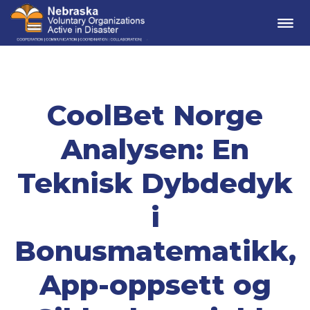
Me
CoolBet Norge
Analysen: En
Teknisk Dybdedyk
i
Bonusmatematikk,
App-oppsett og