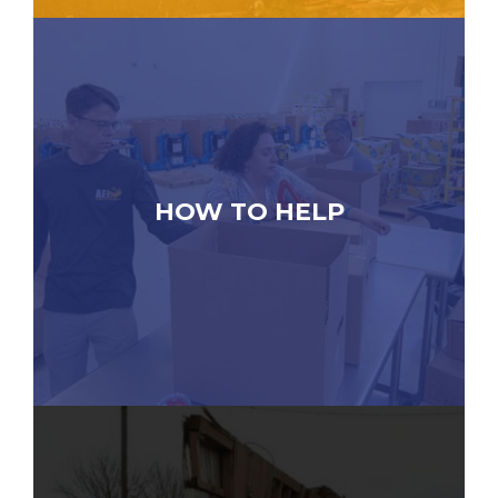
HOW TO HELP