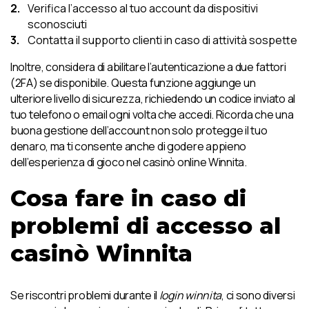
Verifica l’accesso al tuo account da dispositivi
sconosciuti
Contatta il supporto clienti in caso di attività sospette
Inoltre, considera di abilitare l’autenticazione a due fattori
(2FA) se disponibile. Questa funzione aggiunge un
ulteriore livello di sicurezza, richiedendo un codice inviato al
tuo telefono o email ogni volta che accedi. Ricorda che una
buona gestione dell’account non solo protegge il tuo
denaro, ma ti consente anche di godere appieno
dell’esperienza di gioco nel casinò online Winnita.
Cosa fare in caso di
problemi di accesso al
casinò Winnita
Se riscontri problemi durante il
login winnita
, ci sono diversi