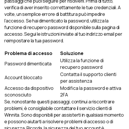
passaggi che puoi seguire per risolverli. Prima di tutto,
verifica di aver inserito correttamente le tue credenziali. A
volte, un semplice errore di battitura può impedire
l’accesso. Se hai dimenticato la password, utilizza la
funzione di recupero password disponibile sulla pagina di
accesso. Segui le istruzioni inviate al tuo indirizzo email per
reimpostare la tua password.
Problema di accesso
Soluzione
Utilizza la funzione di
Password dimenticata
recupero password
Contatta il supporto clienti
Account bloccato
per assistenza
Accesso da dispositivo
Modifica la password e attiva
sconosciuto
2FA
Se, nonostante questi passaggi, continui a riscontrare
problemi, è consigliabile contattare il servizio clienti di
Winnita. Sono disponibili per assisterti in qualsiasi momento
e possono aiutarti a risolvere problemi di accesso o di
sicurezza. Ricorda, la sicurezza del tuo account è