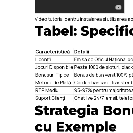
Video tutorial pentru instalarea și utilizarea a
Tabel: Specifi
Caracteristică
Detalii
Licență
Emisă de Oficiul Național 
Jocuri Disponibile
Peste 1000 de sloturi, black
Bonusuri Tipice
Bonus de bun venit 100% pân
Metode de Plată
Carduri bancare, transfer ba
RTP Mediu
95-97% pentru majoritatea 
Suport Clienți
Chat live 24/7, email, telef
Strategia Bon
cu Exemple