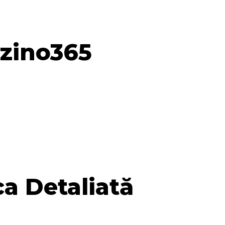
azino365
a Detaliată