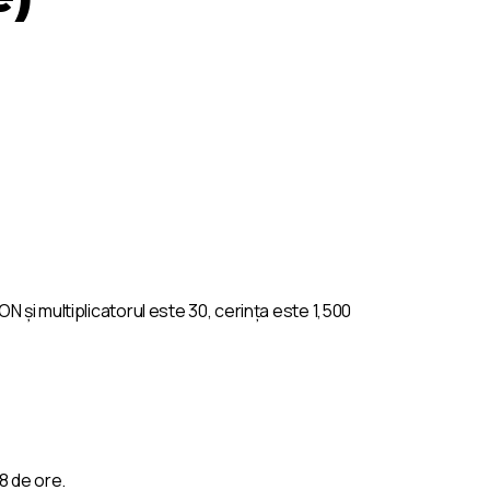
RON și multiplicatorul este 30, cerința este 1,500
8 de ore.