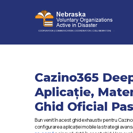
Cazino365 Deep 
Aplicație, Mate
Ghid Oficial Pa
Bun venit în acest ghid exhaustiv pentru Cazino3
configurarea aplicației mobile la strategii avan