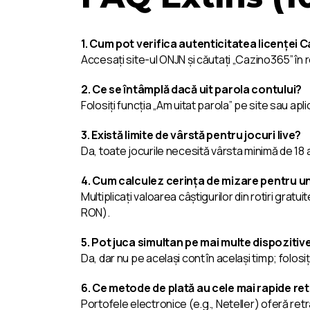
1. Cum pot verifica autenticitatea licenței
Accesați site-ul ONJN și căutați „Cazino365” în r
2. Ce se întâmplă dacă uit parola contului?
Folosiți funcția „Am uitat parola” pe site sau apl
3. Există limite de vârstă pentru jocuri live?
Da, toate jocurile necesită vârsta minimă de 18 a
4. Cum calculez cerința de mizare pentru un
Multiplicați valoarea câștigurilor din rotiri gratu
RON).
5. Pot juca simultan pe mai multe dispozitiv
Da, dar nu pe același cont în același timp; folosi
6. Ce metode de plată au cele mai rapide re
Portofele electronice (e.g., Neteller) oferă retr