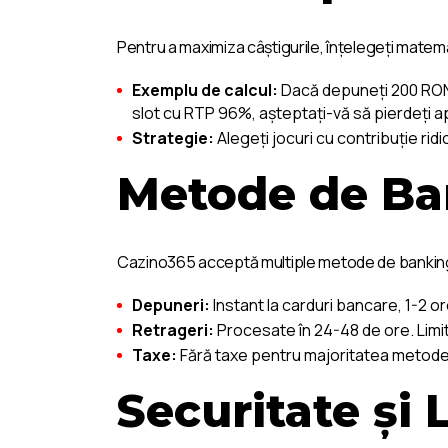
Pentru a maximiza câștigurile, înțelegeți mate
Exemplu de calcul:
Dacă depuneți 200 RON,
slot cu RTP 96%, așteptați-vă să pierdeți ap
Strategie:
Alegeți jocuri cu contribuție ridi
Metode de Ban
Cazino365 acceptă multiple metode de banking, 
Depuneri:
Instant la carduri bancare, 1-2 o
Retrageri:
Procesate în 24-48 de ore. Limit
Taxe:
Fără taxe pentru majoritatea metodelo
Securitate și