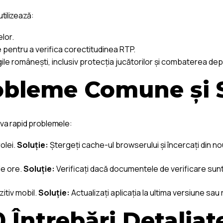
tilizează:
lor.
 pentru a verifica corectitudinea RTP.
ile românești, inclusiv protecția jucătorilor și combaterea de
obleme Comune și S
lva rapid problemele:
olei.
Soluție:
Ștergeți cache-ul browserului și încercați din n
de ore.
Soluție:
Verificați dacă documentele de verificare sun
itiv mobil.
Soluție:
Actualizați aplicația la ultima versiune sa
 Întrebări Detaliat