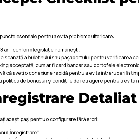
le puncte esențiale pentru a evita probleme ulterioare:
8 ani, conform legislației românești.
ie scanată a buletinului sau pașaportului pentru verificarea con
ng acceptată, cum ar fi card bancar sau portofele electronice (
vă că aveți o conexiune rapidă pentru a evita întreruperi în timp
ți politica de bonusuri și condițiile de retragere pentru a evita 
registrare Detaliat
ți acești pași pentru o configurare fără erori:
onul „Înregistrare”.