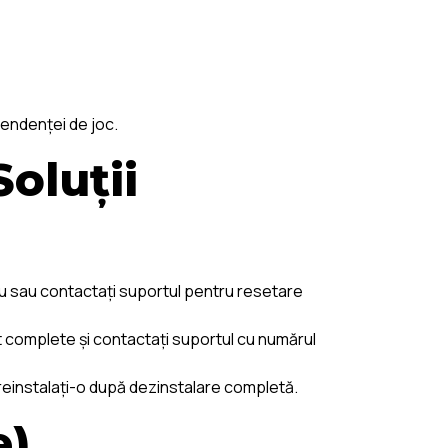
pendenței de joc.
oluții
ou sau contactați suportul pentru resetare
t complete și contactați suportul cu numărul
u reinstalați-o după dezinstalare completă.
e)