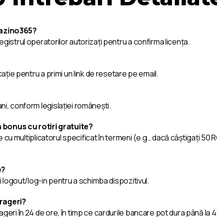
 Cazino365?
egistrul operatorilor autorizați pentru a confirma licența.
icație pentru a primi un link de resetare pe email.
ni, conform legislației românești.
 bonus cu rotiri gratuite?
ite cu multiplicatorul specificat în termeni (e.g., dacă câștigați 50 
e?
ți logout/log-in pentru a schimba dispozitivul.
trageri?
ageri în 24 de ore, în timp ce cardurile bancare pot dura până la 4