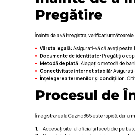
Pregătire
Înainte de a vă înregistra, verificați următoare
Vârsta legală:
Asigurați-vă că aveți peste 1
Documente de identitate:
Pregătiți o cop
Metodă de plată:
Alegeți o metodă de banki
Conectivitate internet stabilă:
Asigurați-
Înțelegerea termenilor și condițiilor:
Citi
Procesul de În
Înregistrarea la Cazino365 este rapidă, dar urma
Accesați site-ul oficial și faceți clic pe but