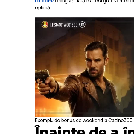
ro.com/
o singură dată în acest ghid. Vom explo
optimă.
Exemplu de bonus de weekend la Cazino365: pâ
Înainte de a 