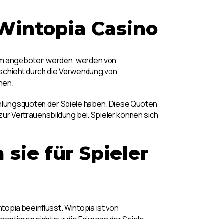
Wintopia Casino
ttform angeboten werden, werden von
 geschieht durch die Verwendung von
nen.
ahlungsquoten der Spiele haben. Diese Quoten
zur Vertrauensbildung bei. Spieler können sich
sie für Spieler
ntopia beeinflusst. Wintopia ist von