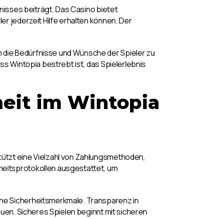
bnisses beiträgt. Das Casino bietet
er jederzeit Hilfe erhalten können. Der
 die Bedürfnisse und Wünsche der Spieler zu
ss Wintopia bestrebt ist, das Spielerlebnis
eit im Wintopia
tützt eine Vielzahl von Zahlungsmethoden,
heitsprotokollen ausgestattet, um
che Sicherheitsmerkmale. Transparenz in
auen. Sicheres Spielen beginnt mit sicheren