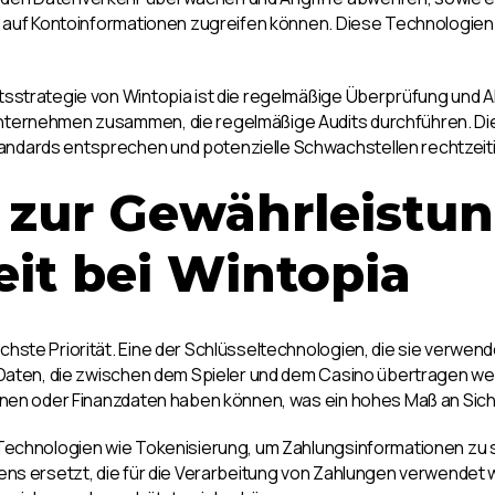
r auf Kontoinformationen zugreifen können. Diese Technologien t
tsstrategie von Wintopia ist die regelmäßige Überprüfung und A
unternehmen zusammen, die regelmäßige Audits durchführen. Di
andards entsprechen und potenzielle Schwachstellen rechtzeiti
 zur Gewährleistun
it bei Wintopia
chste Priorität. Eine der Schlüsseltechnologien, die sie verwend
e Daten, die zwischen dem Spieler und dem Casino übertragen we
ionen oder Finanzdaten haben können, was ein hohes Maß an Sich
e Technologien wie Tokenisierung, um Zahlungsinformationen zu
kens ersetzt, die für die Verarbeitung von Zahlungen verwendet