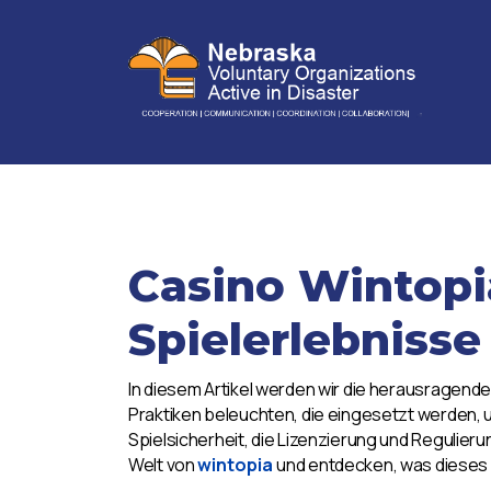
Casino Wintopia
Spielerlebnisse
In diesem Artikel werden wir die herausragend
Praktiken beleuchten, die eingesetzt werden, 
Spielsicherheit, die Lizenzierung und Regulier
Welt von
wintopia
und entdecken, was dieses 