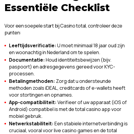
Essentiële Checklist
Voor een soepele start bij Casino total, controleer deze
punten:
Leeftijdsverificatie:
U moet minimaal 18 jaar oud zijn
en woonachtig in Nederland om te spelen.
Documentatie:
Houd identiteitsbewijzen (bijv.
paspoort) en adresgegevens gereed voor KYC-
processen.
Betalingmethoden:
Zorg dat u ondersteunde
methoden zoals iDEAL, creditcards of e-wallets heeft
voor stortingen en opnames.
App-compatibiliteit:
Verifieer of uw apparaat (iOS of
Android) compatibel is met de total casino app voor
mobiel gebruik.
Netwerkstabiliteit:
Een stabiele internetverbinding is
cruciaal, vooral voor live casino games en de total