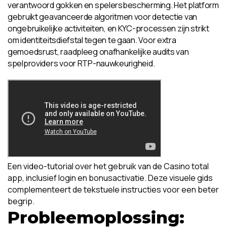
verantwoord gokken en spelersbescherming. Het platform
gebruikt geavanceerde algoritmen voor detectie van
ongebruikelijke activiteiten, en KYC-processen zijn strikt
om identiteitsdiefstal tegen te gaan. Voor extra
gemoedsrust, raadpleeg onafhankelijke audits van
spelproviders voor RTP-nauwkeurigheid.
Een video-tutorial over het gebruik van de Casino total
app, inclusief login en bonusactivatie. Deze visuele gids
complementeert de tekstuele instructies voor een beter
begrip.
Probleemoplossing: