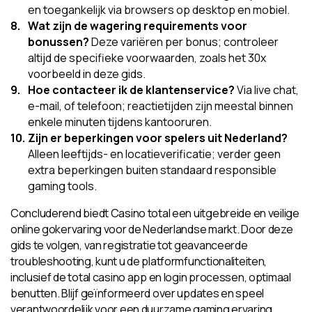
en toegankelijk via browsers op desktop en mobiel.
Wat zijn de wagering requirements voor
bonussen?
Deze variëren per bonus; controleer
altijd de specifieke voorwaarden, zoals het 30x
voorbeeld in deze gids.
Hoe contacteer ik de klantenservice?
Via live chat,
e-mail, of telefoon; reactietijden zijn meestal binnen
enkele minuten tijdens kantooruren.
Zijn er beperkingen voor spelers uit Nederland?
Alleen leeftijds- en locatieverificatie; verder geen
extra beperkingen buiten standaard responsible
gaming tools.
Concluderend biedt Casino total een uitgebreide en veilige
online gokervaring voor de Nederlandse markt. Door deze
gids te volgen, van registratie tot geavanceerde
troubleshooting, kunt u de platformfunctionaliteiten,
inclusief de total casino app en login processen, optimaal
benutten. Blijf geïnformeerd over updates en speel
verantwoordelijk voor een duurzame gaming ervaring.