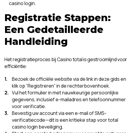
casino login.
Registratie Stappen:
Een Gedetailleerde
Handleiding
Het registratieproces bij Casino total is gestroomlijnd voor
efficiëntie:
Bezoek de officiële website via de link in deze gids en
klik op “Registreren” in de rechterbovenhoek.
Vul het formulier in met nauwkeurige persoonlijke
gegevens, inclusief e-mailadres en telefoonnummer
voor verificatie.
Bevestig uw account via een e-mail of SMS-
verificatiecode—dit is een kritieke stap voor total
casino login beveiliging.