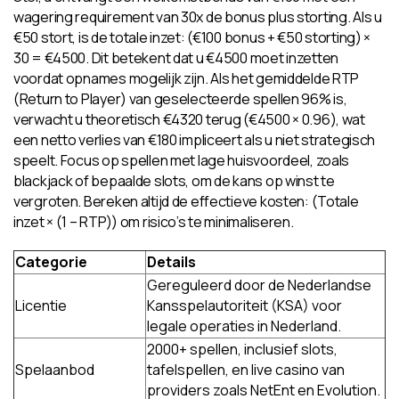
wagering requirement van 30x de bonus plus storting. Als u
€50 stort, is de totale inzet: (€100 bonus + €50 storting) ×
30 = €4500. Dit betekent dat u €4500 moet inzetten
voordat opnames mogelijk zijn. Als het gemiddelde RTP
(Return to Player) van geselecteerde spellen 96% is,
verwacht u theoretisch €4320 terug (€4500 × 0.96), wat
een netto verlies van €180 impliceert als u niet strategisch
speelt. Focus op spellen met lage huisvoordeel, zoals
blackjack of bepaalde slots, om de kans op winst te
vergroten. Bereken altijd de effectieve kosten: (Totale
inzet × (1 – RTP)) om risico’s te minimaliseren.
Categorie
Details
Gereguleerd door de Nederlandse
Licentie
Kansspelautoriteit (KSA) voor
legale operaties in Nederland.
2000+ spellen, inclusief slots,
Spelaanbod
tafelspellen, en live casino van
providers zoals NetEnt en Evolution.