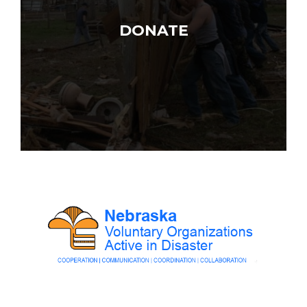
DONATE