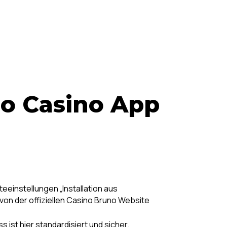
no Casino App
eeinstellungen „Installation aus
von der offiziellen Casino Bruno Website
ist hier standardisiert und sicher.