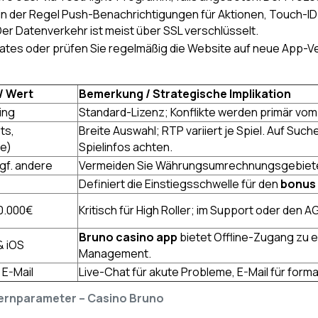
 in der Regel Push-Benachrichtigungen für Aktionen, Touch-ID
Der Datenverkehr ist meist über SSL verschlüsselt.
ates oder prüfen Sie regelmäßig die Website auf neue App-V
/ Wert
Bemerkung / Strategische Implikation
ing
Standard-Lizenz; Konflikte werden primär vo
ts,
Breite Auswahl; RTP variiert je Spiel. Auf Suc
ve)
Spielinfos achten.
gf. andere
Vermeiden Sie Währungsumrechnungsgebiete
Definiert die Einstiegsschwelle für den
bonus 
50.000€
Kritisch für High Roller; im Support oder den 
Bruno casino app
bietet Offline-Zugang zu 
& iOS
Management.
 E-Mail
Live-Chat für akute Probleme, E-Mail für form
Kernparameter – Casino Bruno