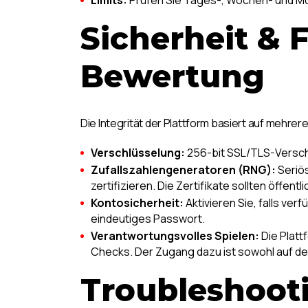
Limits:
Prüfen Sie Tages-, Wochen- und Mon
Sicherheit & 
Bewertung
Die Integrität der Plattform basiert auf mehrer
Verschlüsselung:
256-bit SSL/TLS-Verschl
Zufallszahlengeneratoren (RNG):
Seriö
zertifizieren. Die Zertifikate sollten öffentl
Kontosicherheit:
Aktivieren Sie, falls ver
eindeutiges Passwort.
Verantwortungsvolles Spielen:
Die Platt
Checks. Der Zugang dazu ist sowohl auf der
Troubleshooti