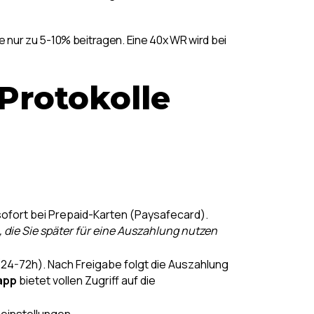
 nur zu 5-10% beitragen. Eine 40x WR wird bei
Protokolle
, sofort bei Prepaid-Karten (Paysafecard).
 die Sie später für eine Auszahlung nutzen
24-72h). Nach Freigabe folgt die Auszahlung
app
bietet vollen Zugriff auf die