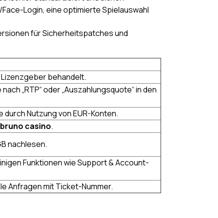
/Face-Login, eine optimierte Spielauswahl
ersionen für Sicherheitspatches und
m Lizenzgeber behandelt.
he nach „RTP“ oder „Auszahlungsquote“ in den
 durch Nutzung von EUR-Konten.
bruno casino
.
AGB nachlesen.
einigen Funktionen wie Support & Account-
ale Anfragen mit Ticket-Nummer.