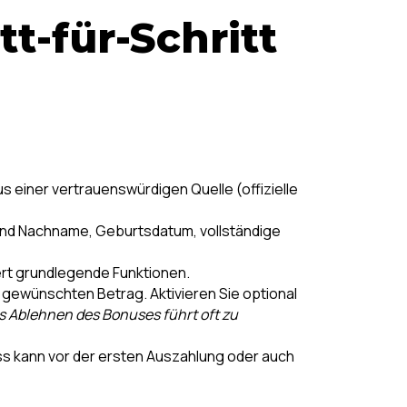
t-für-Schritt
s einer vertrauenswürdigen Quelle (offizielle
 und Nachname, Geburtsdatum, vollständige
iert grundlegende Funktionen.
 gewünschten Betrag. Aktivieren Sie optional
s Ablehnen des Bonuses führt oft zu
ss kann vor der ersten Auszahlung oder auch