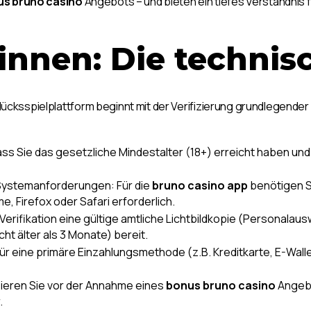
s bruno casino
Angebots – und bieten ein tiefes Verständnis 
innen: Die technis
-Glücksspielplattform beginnt mit der Verifizierung grundlegende
ss Sie das gesetzliche Mindestalter (18+) erreicht haben und 
 Systemanforderungen: Für die
bruno casino app
benötigen Si
e, Firefox oder Safari erforderlich.
 Verifikation eine gültige amtliche Lichtbildkopie (Personalau
t älter als 3 Monate) bereit.
ür eine primäre Einzahlungsmethode (z.B. Kreditkarte, E-Walle
ieren Sie vor der Annahme eines
bonus bruno casino
Angebo
.