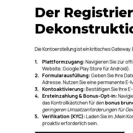
Der Registrier
Dekonstrukti
Die Kontoerstellung ist ein kritisches Gateway. 
Plattformzugang:
Navigieren Sie zur off
Website, Google Play Store für Android).
Formularausfüllung:
Geben Sie Ihre Dat
Adresse. Nutzen Sie eine permanente E-M
Kontoaktivierung:
Bestätigen Sie Ihre E
Ersteinzahlung & Bonus-Opt-in:
Navigi
das Kontrollkästchen für den
bonus brun
geringeren Umsatzanforderungen für Gew
Verifikation (KYC):
Laden Sie im „Mein K
proaktiv erforderlich sein.