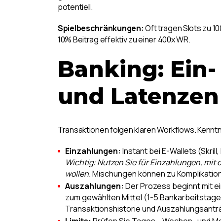
potentiell.
Spielbeschränkungen:
Oft tragen Slots zu 1
10% Beitrag effektiv zu einer 400x WR.
Banking: Ein-
und Latenzen
Transaktionen folgen klaren Workflows. Kenntni
Einzahlungen:
Instant bei E-Wallets (Skril
Wichtig: Nutzen Sie für Einzahlungen, mit 
wollen.
Mischungen können zu Komplikation
Auszahlungen:
Der Prozess beginnt mit e
zum gewählten Mittel (1-5 Bankarbeitstage
Transaktionshistorie und Auszahlungsantr