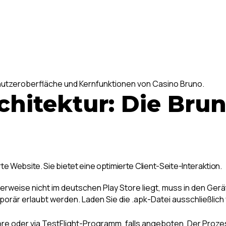
nutzeroberfläche und Kernfunktionen von Casino Bruno.
chitektur: Die Bru
te Website. Sie bietet eine optimierte Client-Seite-Interaktion.
rweise nicht im deutschen Play Store liegt, muss in den Gerät
rär erlaubt werden. Laden Sie die .apk-Datei ausschließlich 
e oder via TestFlight-Programm, falls angeboten. Der Prozess 