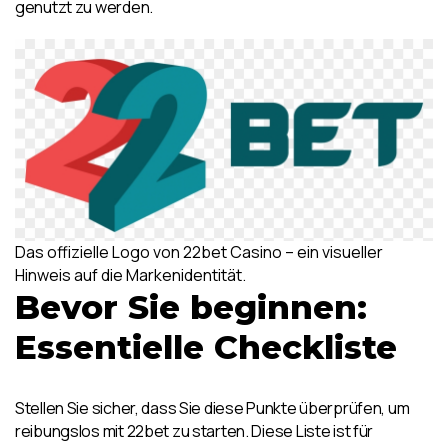
genutzt zu werden.
Das offizielle Logo von 22bet Casino – ein visueller
Hinweis auf die Markenidentität.
Bevor Sie beginnen:
Essentielle Checkliste
Stellen Sie sicher, dass Sie diese Punkte überprüfen, um
reibungslos mit 22bet zu starten. Diese Liste ist für