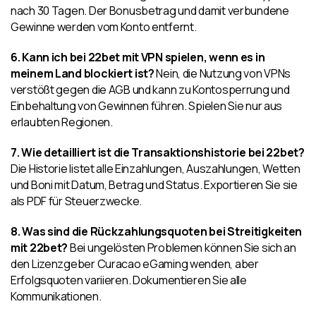
nach 30 Tagen. Der Bonusbetrag und damit verbundene
Gewinne werden vom Konto entfernt.
6. Kann ich bei 22bet mit VPN spielen, wenn es in
meinem Land blockiert ist?
Nein, die Nutzung von VPNs
verstößt gegen die AGB und kann zu Kontosperrung und
Einbehaltung von Gewinnen führen. Spielen Sie nur aus
erlaubten Regionen.
7. Wie detailliert ist die Transaktionshistorie bei 22bet?
Die Historie listet alle Einzahlungen, Auszahlungen, Wetten
und Boni mit Datum, Betrag und Status. Exportieren Sie sie
als PDF für Steuerzwecke.
8. Was sind die Rückzahlungsquoten bei Streitigkeiten
mit 22bet?
Bei ungelösten Problemen können Sie sich an
den Lizenzgeber Curacao eGaming wenden, aber
Erfolgsquoten variieren. Dokumentieren Sie alle
Kommunikationen.