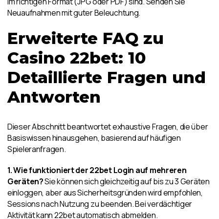
im richtigen Format (JPG oder PDF) sind. Senden Sie
Neuaufnahmen mit guter Beleuchtung.
Erweiterte FAQ zu
Casino 22bet: 10
Detaillierte Fragen und
Antworten
Dieser Abschnitt beantwortet exhaustive Fragen, die über
Basiswissen hinausgehen, basierend auf häufigen
Spieleranfragen.
1. Wie funktioniert der 22bet Login auf mehreren
Geräten?
Sie können sich gleichzeitig auf bis zu 3 Geräten
einloggen, aber aus Sicherheitsgründen wird empfohlen,
Sessions nach Nutzung zu beenden. Bei verdächtiger
Aktivität kann 22bet automatisch abmelden.