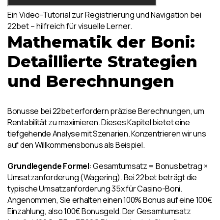
Ein Video-Tutorial zur Registrierung und Navigation bei
22bet – hilfreich für visuelle Lerner.
Mathematik der Boni:
Detaillierte Strategien
und Berechnungen
Bonusse bei 22bet erfordern präzise Berechnungen, um
Rentabilität zu maximieren. Dieses Kapitel bietet eine
tiefgehende Analyse mit Szenarien. Konzentrieren wir uns
auf den Willkommensbonus als Beispiel.
Grundlegende Formel
: Gesamtumsatz = Bonusbetrag ×
Umsatzanforderung (Wagering). Bei 22bet beträgt die
typische Umsatzanforderung 35x für Casino-Boni.
Angenommen, Sie erhalten einen 100% Bonus auf eine 100€
Einzahlung, also 100€ Bonusgeld. Der Gesamtumsatz