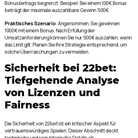
Bonusbetrags begrenzt. Beispiel: Bei einem 100€ Bonus
beträgt der maximale auszahlbare Gewinn 500€.
Praktisches Szenario
: Angenommen, Sie gewinnen
1000€ mit einem Bonus. Nach Erfüllung der
Umsatzanforderung können Sie nur 500€ auszahlen, wenn
das Limit gilt. Planen Sie Ihre Strategie entsprechend, um
solche Überraschungen zu vermeiden.
Sicherheit bei 22bet:
Tiefgehende Analyse
von Lizenzen und
Fairness
Die Sicherheit von 22bet ist ein kritischer Aspekt für
vertrauenswürdiges Spielen. Dieser Abschnitt deckt
technische und regulatorische Details ab.