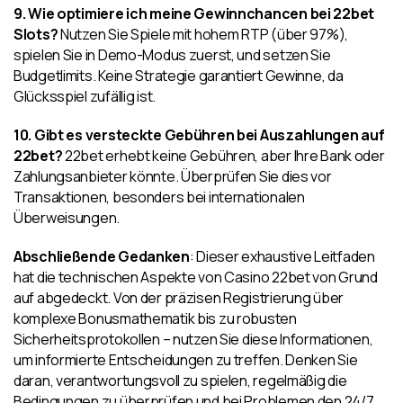
9. Wie optimiere ich meine Gewinnchancen bei 22bet
Slots?
Nutzen Sie Spiele mit hohem RTP (über 97%),
spielen Sie in Demo-Modus zuerst, und setzen Sie
Budgetlimits. Keine Strategie garantiert Gewinne, da
Glücksspiel zufällig ist.
10. Gibt es versteckte Gebühren bei Auszahlungen auf
22bet?
22bet erhebt keine Gebühren, aber Ihre Bank oder
Zahlungsanbieter könnte. Überprüfen Sie dies vor
Transaktionen, besonders bei internationalen
Überweisungen.
Abschließende Gedanken
: Dieser exhaustive Leitfaden
hat die technischen Aspekte von Casino 22bet von Grund
auf abgedeckt. Von der präzisen Registrierung über
komplexe Bonusmathematik bis zu robusten
Sicherheitsprotokollen – nutzen Sie diese Informationen,
um informierte Entscheidungen zu treffen. Denken Sie
daran, verantwortungsvoll zu spielen, regelmäßig die
Bedingungen zu überprüfen und bei Problemen den 24/7