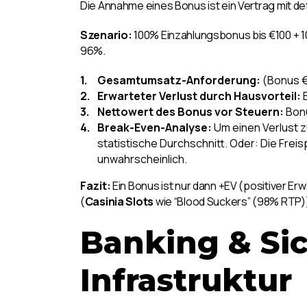
Die Annahme eines Bonus ist ein Vertrag mit de
Szenario:
100% Einzahlungsbonus bis €100 + 100
96%.
Gesamtumsatz-Anforderung:
(Bonus €
Erwarteter Verlust durch Hausvorteil:
B
Nettowert des Bonus vor Steuern:
Bonu
Break-Even-Analyse:
Um einen Verlust z
statistische Durchschnitt. Oder: Die Fre
unwahrscheinlich.
Fazit:
Ein Bonus ist nur dann +EV (positiver E
(
Casinia Slots
wie “Blood Suckers” (98% RTP)) 
Banking & Sic
Infrastruktur