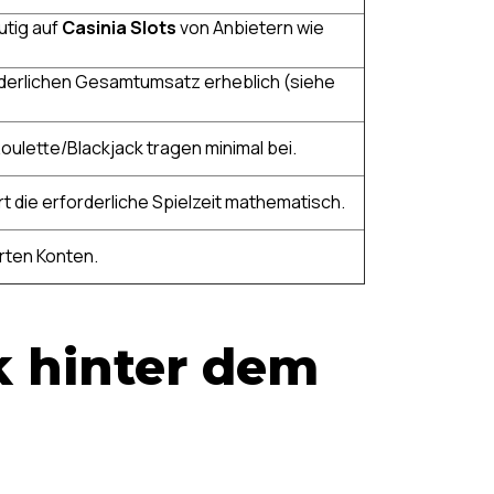
utig auf
Casinia Slots
von Anbietern wie
rderlichen Gesamtumsatz erheblich (siehe
Roulette/Blackjack tragen minimal bei.
ert die erforderliche Spielzeit mathematisch.
erten Konten.
k hinter dem