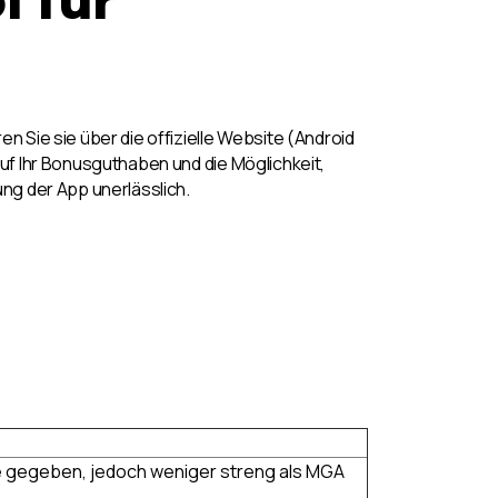
l für
n Sie sie über die offizielle Website (Android
auf Ihr Bonusguthaben und die Möglichkeit,
dung der App unerlässlich.
ge gegeben, jedoch weniger streng als MGA