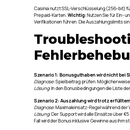
Casinia nutzt SSL-Verschlüsselung (256-bit) für
Prepaid-Karten.
Wichtig:
Nutzen Sie für Ein-
Verifikationen führen. Die Auszahlungslimits s
Troubleshoot
Fehlerbeheb
Szenario 1: Bonusguthaben wird nicht bei 
Diagnose:
Spielbeitrag prüfen. Möglicherweise 
Lösung:
In den Bonusbedingungen die Liste de
Szenario 2: Auszahlung wird trotz erfüllte
Diagnose:
Maximaleinsatz-Regel während der W
Lösung:
Der Support wird alle Einsätze über €
Fall wird der Bonus inklusive Gewinne aus ihm st