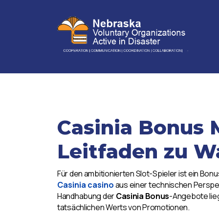
Casinia Bonus 
Leitfaden zu W
Für den ambitionierten Slot-Spieler ist ein Bo
Casinia casino
aus einer technischen Perspek
Handhabung der
Casinia Bonus
-Angebote lieg
tatsächlichen Werts von Promotionen.