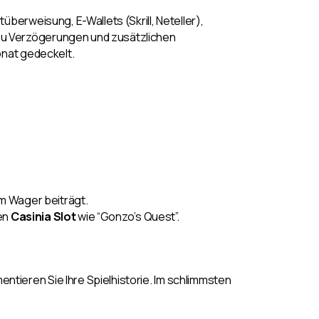
berweisung, E-Wallets (Skrill, Neteller),
zu Verzögerungen und zusätzlichen
onat gedeckelt.
um Wager beiträgt.
en
Casinia Slot
wie “Gonzo’s Quest”.
tieren Sie Ihre Spielhistorie. Im schlimmsten