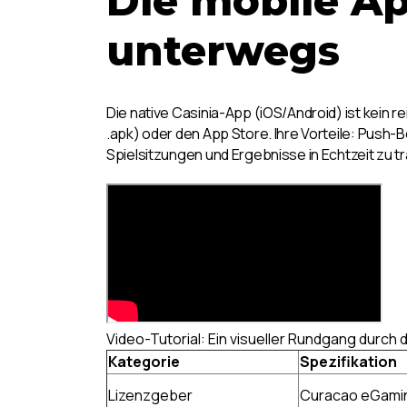
Die mobile Ap
unterwegs
Die native Casinia-App (iOS/Android) ist kein r
.apk) oder den App Store. Ihre Vorteile: Push-B
Spielsitzungen und Ergebnisse in Echtzeit zu t
Video-Tutorial: Ein visueller Rundgang durc
Kategorie
Spezifikation
Lizenzgeber
Curacao eGami