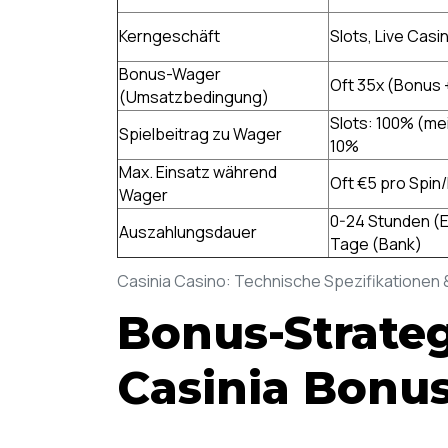
Kerngeschäft
Slots, Live Casi
Bonus-Wager
Oft 35x (Bonus 
(Umsatzbedingung)
Slots: 100% (mei
Spielbeitrag zu Wager
10%
Max. Einsatz während
Oft €5 pro Spin
Wager
0-24 Stunden (E-
Auszahlungsdauer
Tage (Bank)
Casinia Casino: Technische Spezifikationen
Bonus-Strateg
Casinia Bonu