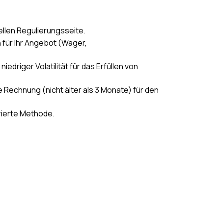
ellen Regulierungsseite.
 für Ihr Angebot (Wager,
edriger Volatilität für das Erfüllen von
Rechnung (nicht älter als 3 Monate) für den
erierte Methode.