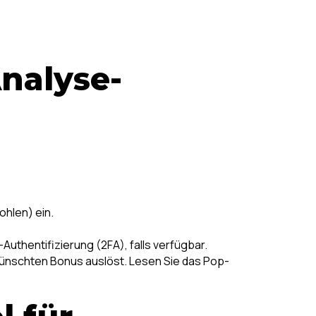
Analyse-
ohlen) ein.
Authentifizierung (2FA), falls verfügbar.
wünschten Bonus auslöst. Lesen Sie das Pop-