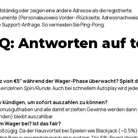
lständig oder zeigen eine andere Adresse als die registrierte.
Dokumente (Personalausweis Vorder-/Rückseite, Adressnachweis
te Support-Anfrage. So vermeiden Sie Ping-Pong.
Q: Antworten auf 
tz von €5” während der Wager-Phase überwacht? Spielt d
 einzelnen Spin/Runde
. Auch bei schnellem Autoplay wird jede
iv kündigen, um sofort auszahlen zu können?
 Bonusguthaben und alle damit erzielten Gewinne werden dan
den) bleibt auszahlbar.
 Wager bei? Ist das fair?
zügig. Da der Hausvorteil bei Spielen wie Blackjack (~0,5%) vi
den Bonus gewinnbringend umzusetzen. Die 5%-Regel gleicht 