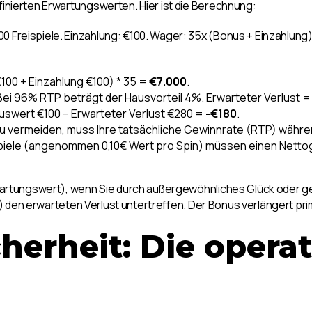
finierten Erwartungswerten. Hier ist die Berechnung:
 Freispiele. Einzahlung: €100. Wager: 35x (Bonus + Einzahlung).
100 + Einzahlung €100) * 35 =
€7.000
.
ei 96% RTP beträgt der Hausvorteil 4%. Erwarteter Verlust =
swert €100 – Erwarteter Verlust €280 =
-€180
.
u vermeiden, muss Ihre tatsächliche Gewinnrate (RTP) währen
ispiele (angenommen 0,10€ Wert pro Spin) müssen einen Netto
rwartungswert), wenn Sie durch außergewöhnliches Glück oder g
den erwarteten Verlust untertreffen. Der Bonus verlängert primä
herheit: Die operat