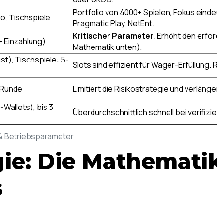
Portfolio von 4000+ Spielen, Fokus einde
no, Tischspiele
Pragmatic Play, NetEnt.
Kritischer Parameter
. Erhöht den erfo
+ Einzahlung)
Mathematik unten).
st), Tischspiele: 5-
Slots sind effizient für Wager-Erfüllung. 
/Runde
Limitiert die Risikostrategie und verläng
Wallets), bis 3
Überdurchschnittlich schnell bei verifizi
 & Betriebsparameter
ie: Die Mathemati
s