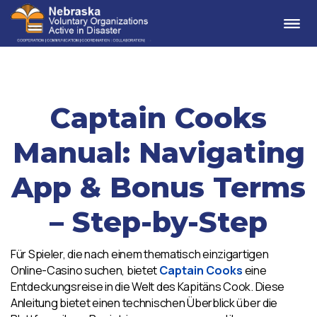
Me
Captain Cooks
Manual: Navigating
App & Bonus Terms
– Step-by-Step
Für Spieler, die nach einem thematisch einzigartigen
Online-Casino suchen, bietet
Captain Cooks
eine
Entdeckungsreise in die Welt des Kapitäns Cook. Diese
Anleitung bietet einen technischen Überblick über die