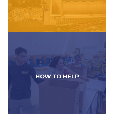
HOW TO HELP