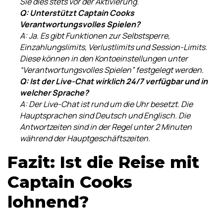
Sie dies stets vor der Aktivierung.
Q: Unterstützt Captain Cooks
Verantwortungsvolles Spielen?
A: Ja. Es gibt Funktionen zur Selbstsperre,
Einzahlungslimits, Verlustlimits und Session-Limits.
Diese können in den Kontoeinstellungen unter
“Verantwortungsvolles Spielen” festgelegt werden.
Q: Ist der Live-Chat wirklich 24/7 verfügbar und in
welcher Sprache?
A: Der Live-Chat ist rund um die Uhr besetzt. Die
Hauptsprachen sind Deutsch und Englisch. Die
Antwortzeiten sind in der Regel unter 2 Minuten
während der Hauptgeschäftszeiten.
Fazit: Ist die Reise mit
Captain Cooks
lohnend?