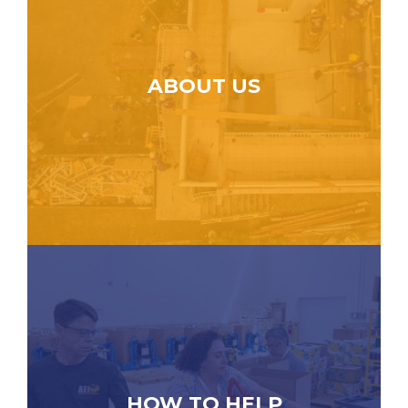
ABOUT US
HOW TO HELP