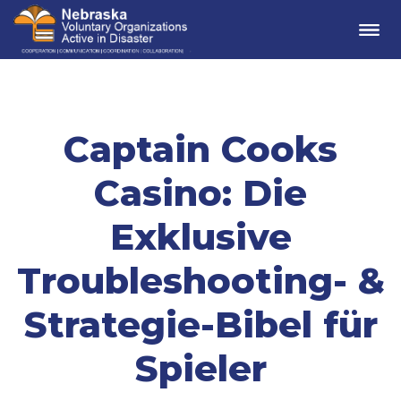
Me
Captain Cooks
Casino: Die
Exklusive
Troubleshooting- &
Strategie-Bibel für
Spieler