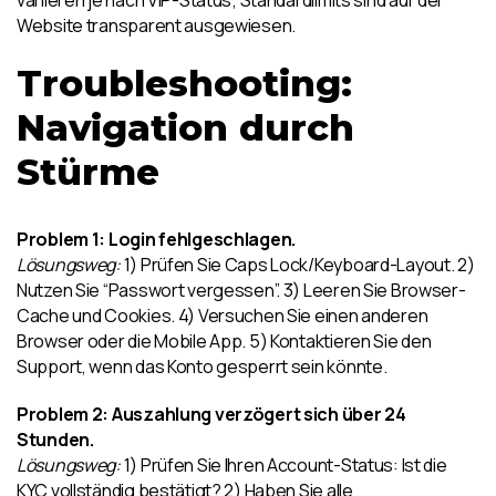
variieren je nach VIP-Status; Standardlimits sind auf der
Website transparent ausgewiesen.
Troubleshooting:
Navigation durch
Stürme
Problem 1: Login fehlgeschlagen.
Lösungsweg:
1) Prüfen Sie Caps Lock/Keyboard-Layout. 2)
Nutzen Sie “Passwort vergessen”. 3) Leeren Sie Browser-
Cache und Cookies. 4) Versuchen Sie einen anderen
Browser oder die Mobile App. 5) Kontaktieren Sie den
Support, wenn das Konto gesperrt sein könnte.
Problem 2: Auszahlung verzögert sich über 24
Stunden.
Lösungsweg:
1) Prüfen Sie Ihren Account-Status: Ist die
KYC vollständig bestätigt? 2) Haben Sie alle