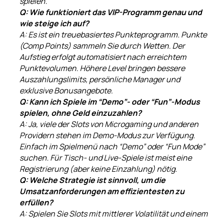
spielen.
Q: Wie funktioniert das VIP-Programm genau und
wie steige ich auf?
A: Es ist ein treuebasiertes Punkteprogramm. Punkte
(Comp Points) sammeln Sie durch Wetten. Der
Aufstieg erfolgt automatisiert nach erreichtem
Punktevolumen. Höhere Level bringen bessere
Auszahlungslimits, persönliche Manager und
exklusive Bonusangebote.
Q: Kann ich Spiele im “Demo”- oder “Fun”-Modus
spielen, ohne Geld einzuzahlen?
A: Ja, viele der Slots von Microgaming und anderen
Providern stehen im Demo-Modus zur Verfügung.
Einfach im Spielmenü nach “Demo” oder “Fun Mode”
suchen. Für Tisch- und Live-Spiele ist meist eine
Registrierung (aber keine Einzahlung) nötig.
Q: Welche Strategie ist sinnvoll, um die
Umsatzanforderungen am effizientesten zu
erfüllen?
A: Spielen Sie Slots mit mittlerer Volatilität und einem