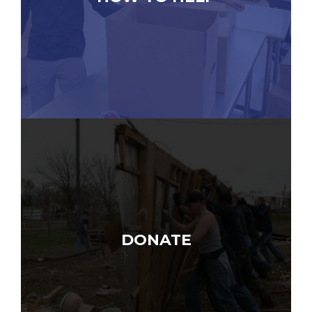
DONATE