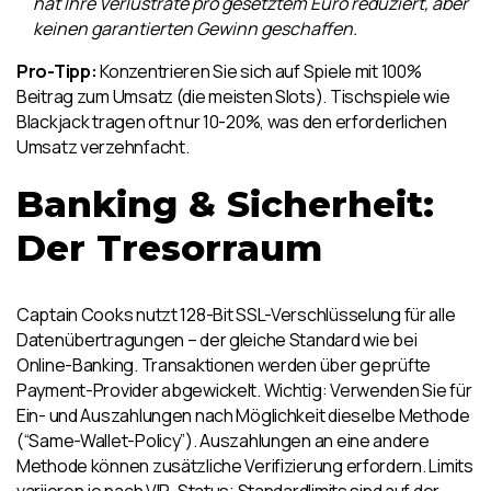
hat Ihre Verlustrate pro gesetztem Euro reduziert, aber
keinen garantierten Gewinn geschaffen.
Pro-Tipp:
Konzentrieren Sie sich auf Spiele mit 100%
Beitrag zum Umsatz (die meisten Slots). Tischspiele wie
Blackjack tragen oft nur 10-20%, was den erforderlichen
Umsatz verzehnfacht.
Banking & Sicherheit:
Der Tresorraum
Captain Cooks nutzt 128-Bit SSL-Verschlüsselung für alle
Datenübertragungen – der gleiche Standard wie bei
Online-Banking. Transaktionen werden über geprüfte
Payment-Provider abgewickelt. Wichtig: Verwenden Sie für
Ein- und Auszahlungen nach Möglichkeit dieselbe Methode
(“Same-Wallet-Policy”). Auszahlungen an eine andere
Methode können zusätzliche Verifizierung erfordern. Limits