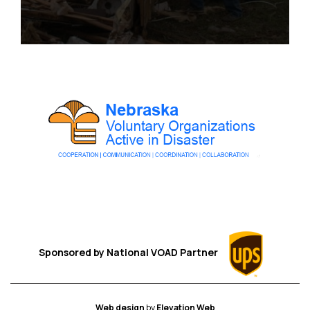
Sponsored by
National VOAD
Partner
Web design
by
Elevation Web