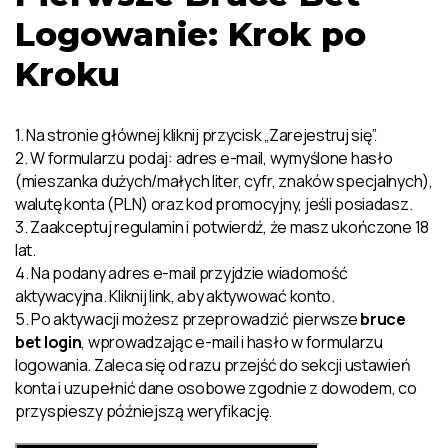
Logowanie: Krok po
Kroku
1. Na stronie głównej kliknij przycisk „Zarejestruj się”.
2. W formularzu podaj: adres e-mail, wymyślone hasło
(mieszanka dużych/małych liter, cyfr, znaków specjalnych),
walutę konta (PLN) oraz kod promocyjny, jeśli posiadasz.
3. Zaakceptuj regulamin i potwierdź, że masz ukończone 18
lat.
4. Na podany adres e-mail przyjdzie wiadomość
aktywacyjna. Kliknij link, aby aktywować konto.
5. Po aktywacji możesz przeprowadzić pierwsze
bruce
bet login
, wprowadzając e-mail i hasło w formularzu
logowania. Zaleca się od razu przejść do sekcji ustawień
konta i uzupełnić dane osobowe zgodnie z dowodem, co
przyspieszy późniejszą weryfikację.