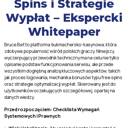
Spins i Strategie
Wypłat – Ekspercki
Whitepaper
Bruce Bet to platforma bukmachersko-kasynowa, która
zdobywa popularność wśród polskich graczy. Niniejszy,
wyczerpujący przewodnik techniczny ma na celu nie tylko
opisanie podstaw funkcjonowania serwisu, ale przede
wszystkim dogłębną analizę kluczowych aspektów, takich
jak proces logowania, mechanika bonusów typu free spins
oraz strategie optymalizacji wypłat. Skierowany jest do
użytkowników oczekujących szczegółowej, opartej na
danych wiedzy.
Przed rozpoczęciem: Checklista Wymagań
Systemowych i Prawnych