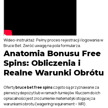
Wideo-instruktaż: Pełny proces rejestracji i logowania w
Bruce Bet. Zwróć uwagę na pola formularza.
Anatomia Bonusu Free
Spins: Obliczenia i
Realne Warunki Obrótu
Oferty
bruce bet free spins
często są przyznawane za
pierwszy depozyt lub w ramach turniejów. Kluczem do ich
opłacalności jest zrozumienie matematyki stojącej za
warunkami obrotu (wagering requirement – WR).