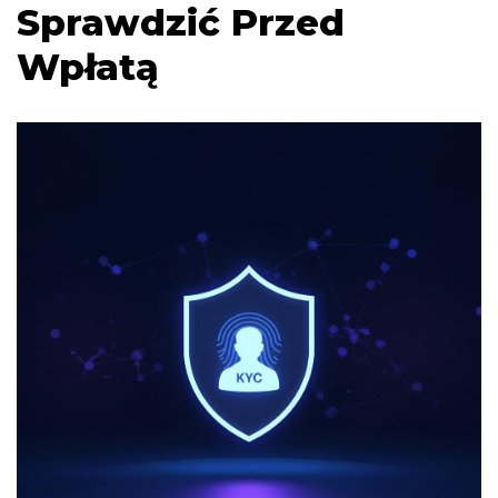
Sprawdzić Przed
Wpłatą