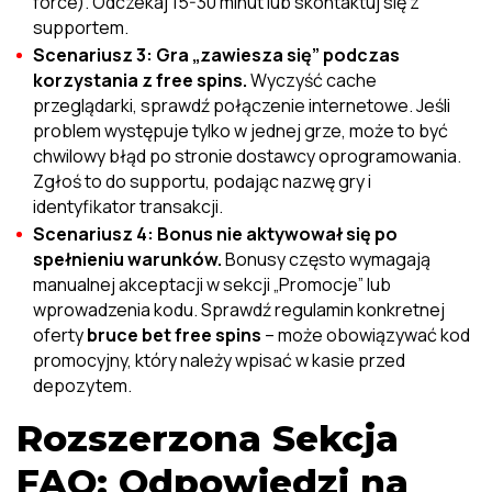
force). Odczekaj 15-30 minut lub skontaktuj się z
supportem.
Scenariusz 3: Gra „zawiesza się” podczas
korzystania z free spins.
Wyczyść cache
przeglądarki, sprawdź połączenie internetowe. Jeśli
problem występuje tylko w jednej grze, może to być
chwilowy błąd po stronie dostawcy oprogramowania.
Zgłoś to do supportu, podając nazwę gry i
identyfikator transakcji.
Scenariusz 4: Bonus nie aktywował się po
spełnieniu warunków.
Bonusy często wymagają
manualnej akceptacji w sekcji „Promocje” lub
wprowadzenia kodu. Sprawdź regulamin konkretnej
oferty
bruce bet free spins
– może obowiązywać kod
promocyjny, który należy wpisać w kasie przed
depozytem.
Rozszerzona Sekcja
FAQ: Odpowiedzi na