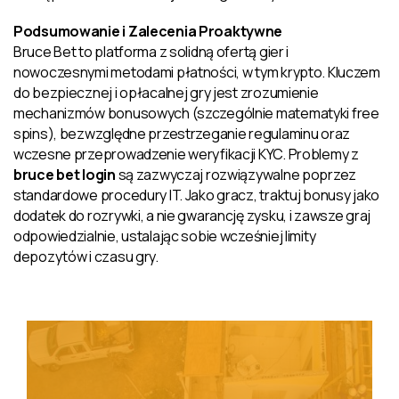
Podsumowanie i Zalecenia Proaktywne
Bruce Bet to platforma z solidną ofertą gier i
nowoczesnymi metodami płatności, w tym krypto. Kluczem
do bezpiecznej i opłacalnej gry jest zrozumienie
mechanizmów bonusowych (szczególnie matematyki free
spins), bezwzględne przestrzeganie regulaminu oraz
wczesne przeprowadzenie weryfikacji KYC. Problemy z
bruce bet login
są zazwyczaj rozwiązywalne poprzez
standardowe procedury IT. Jako gracz, traktuj bonusy jako
dodatek do rozrywki, a nie gwarancję zysku, i zawsze graj
odpowiedzialnie, ustalając sobie wcześniej limity
depozytów i czasu gry.