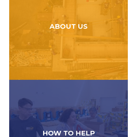
ABOUT US
HOW TO HELP