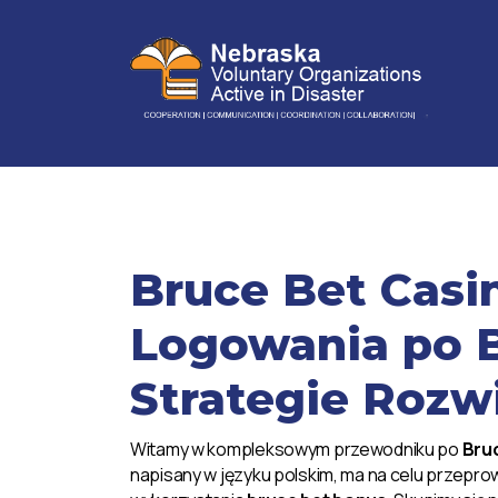
Bruce Bet Casi
Logowania po B
Strategie Roz
Witamy w kompleksowym przewodniku po
Bru
napisany w języku polskim, ma na celu przepr