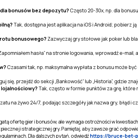
 dla bonusów bez depozytu?
Często 20-30x, np. dla bonusu
ilną?
Tak, dostępna jest aplikacja na iOS i Android; pobierz ją
obrotu bonusowego?
Zazwyczaj gry stołowe jak poker lub blac
 „Zapomniałem hasła” na stronie logowania, wprowadź e-mail, a 
ów?
Czasami tak, np. maksymalna wypłata z bonusu może być 
uj się, przejdź do sekcji „Bankowość” lub „Historia”, gdzie zn
 lojalnościowy?
Tak, często w formie punktów za grę, które
zatu na żywo 24/7, podając szczegóły jak nazwa gry, błąd i cza
atą ofertę gier i bonusów, ale wymaga ostrożności w kwestiach
piecznej i strategicznej gry. Pamiętaj, aby zawsze grać odpowiedz
egulaminach. Dla dalszych pytań, odwiedź
https://bruce-bet-p