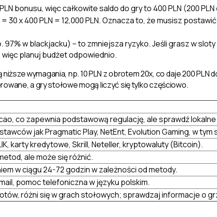
PLN bonusu, więc całkowite saldo do gry to 400 PLN (200 PLN
 = 30 x 400 PLN = 12,000 PLN. Oznacza to, że musisz postawić
 97% w blackjacku) – to zmniejsza ryzyko. Jeśli grasz w slo
, więc planuj budżet odpowiednio.
iższe wymagania, np. 10 PLN z obrotem 20x, co daje 200 PLN do
rowane, a gry stołowe mogą liczyć się tylko częściowo.
cao, co zapewnia podstawową regulację, ale sprawdź lokalne 
tawców jak Pragmatic Play, NetEnt, Evolution Gaming, w tym slo
, karty kredytowe, Skrill, Neteller, kryptowaluty (Bitcoin).
metod, ale może się różnić.
niem w ciągu 24-72 godzin w zależności od metody.
mail, pomoc telefoniczna w języku polskim.
otów, różni się w grach stołowych; sprawdzaj informacje o gr