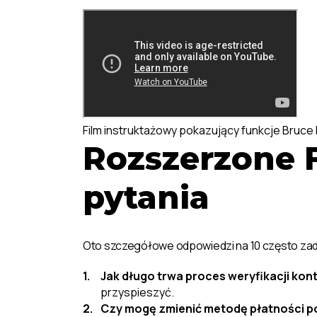
Film instruktażowy pokazujący funkcje Bruce B
Rozszerzone 
pytania
Oto szczegółowe odpowiedzi na 10 często za
Jak długo trwa proces weryfikacji kon
przyspieszyć.
Czy mogę zmienić metodę płatności po