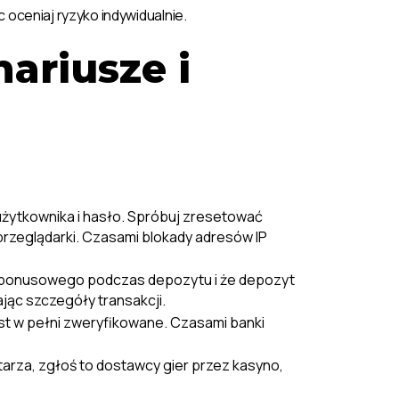
c oceniaj ryzyko indywidualnie.
ariusze i
żytkownika i hasło. Spróbuj zresetować
 przeglądarki. Czasami blokady adresów IP
odu bonusowego podczas depozytu i że depozyt
ając szczegóły transakcji.
est w pełni zweryfikowane. Czasami banki
wtarza, zgłoś to dostawcy gier przez kasyno,