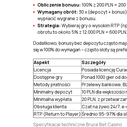
Obliczenie bonusu:
100% z 200 PLN = 200 
Wymagany obrót:
30 x (depozyt + bonus)
wypłacić wygrane z bonusu.
Strategia:
Wybieraj gry o wysokim RTP (np.
obrotu to około 5% z 12,000 PLN = 600 PLN
Dodatkowo, bonusy bez depozytu często mają n
się w 100% do wymagań – często sloty są prefe
Aspekt
Szczegóły
Licencja
Posiada licencję Cura
Dostępne gry
Ponad 1000 gier od dos
Metody płatności
Przelewy bankowe, BLIK
Minimalny depozyt
10 PLN dla większości 
Minimalna wypłata
20 PLN, z przetwarza
Obsługa klienta
Czat na żywo 24/7, e-
RTP (Return to Player)
Średnio 95-97% dla sl
Specyfikacje techniczne Bruce Bet Casino