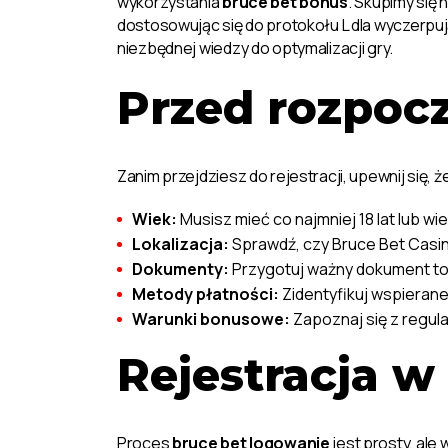
wykorzystania
bruce bet bonus
. Skupimy się
dostosowując się do protokołu L dla wyczerpu
niezbędnej wiedzy do optymalizacji gry.
Przed rozpocz
Zanim przejdziesz do rejestracji, upewnij się,
Wiek:
Musisz mieć co najmniej 18 lat lub wi
Lokalizacja:
Sprawdź, czy Bruce Bet Casin
Dokumenty:
Przygotuj ważny dokument toż
Metody płatności:
Zidentyfikuj wspierane
Warunki bonusowe:
Zapoznaj się z regul
Rejestracja w
Proces
bruce bet logowanie
jest prosty, ale