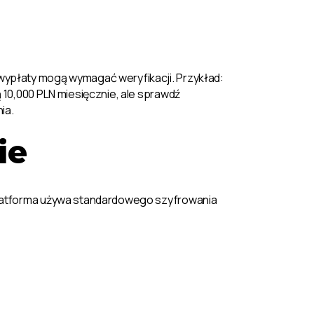
wypłaty mogą wymagać weryfikacji. Przykład:
 10,000 PLN miesięcznie, ale sprawdź
ia.
ie
 Platforma używa standardowego szyfrowania