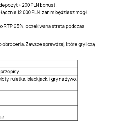
 depozyt + 200 PLN bonus).
 łącznie 12,000 PLN, zanim będziesz mógł
ty o RTP 95%, oczekiwana strata podczas
 obrócenia. Zawsze sprawdzaj, które gry liczą
przepisy.
ty, ruletka, blackjack, i gry na żywo.
ze.