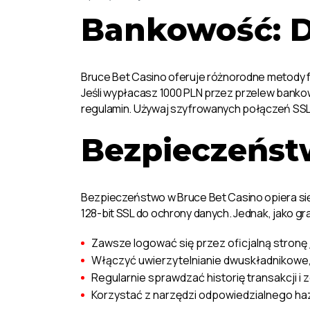
Bankowość: D
Bruce Bet Casino oferuje różnorodne metody f
Jeśli wypłacasz 1000 PLN przez przelew bankow
regulamin. Używaj szyfrowanych połączeń SSL dl
Bezpieczeńst
Bezpieczeństwo w Bruce Bet Casino opiera się
128-bit SSL do ochrony danych. Jednak, jako gr
Zawsze logować się przez oficjalną stronę
Włączyć uwierzytelnianie dwuskładnikowe, 
Regularnie sprawdzać historię transakcji i
Korzystać z narzędzi odpowiedzialnego haz