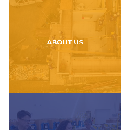
ABOUT US