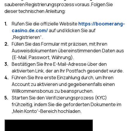
sauberen Registrierungsprozess voraus. Folgen Sie
dieser technischen Anleitung:
Rufen Sie die offizielle Website
https://boomerang-
casino.de.com/
auf und klicken Sie auf
„Registrieren“.
Füllen Sie das Formular mit präzisen, mit Ihren
Ausweisdokumenten übereinstimmenden Daten aus
(E-Mail, Passwort, Währung).
Bestätigen Sie Ihre E-Mail-Adresse über den
aktivierten Link, der an Ihr Postfach gesendet wurde.
Führen Sie Ihre erste Einzahlung durch, um Ihren
Account zu aktivieren und gegebenenfalls einen
Willkommensbonus zu beanspruchen.
Starten Sie den Verifizierungsprozess (KYC)
frühzeitig, indem Sie die geforderten Dokumente im
„Mein Konto“-Bereich hochladen.