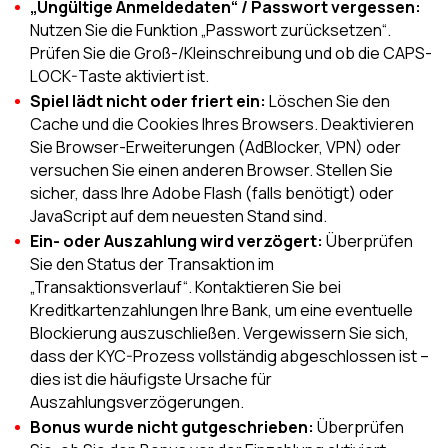
„Ungültige Anmeldedaten“ / Passwort vergessen:
Nutzen Sie die Funktion „Passwort zurücksetzen“.
Prüfen Sie die Groß-/Kleinschreibung und ob die CAPS-
LOCK-Taste aktiviert ist.
Spiel lädt nicht oder friert ein:
Löschen Sie den
Cache und die Cookies Ihres Browsers. Deaktivieren
Sie Browser-Erweiterungen (AdBlocker, VPN) oder
versuchen Sie einen anderen Browser. Stellen Sie
sicher, dass Ihre Adobe Flash (falls benötigt) oder
JavaScript auf dem neuesten Stand sind.
Ein- oder Auszahlung wird verzögert:
Überprüfen
Sie den Status der Transaktion im
„Transaktionsverlauf“. Kontaktieren Sie bei
Kreditkartenzahlungen Ihre Bank, um eine eventuelle
Blockierung auszuschließen. Vergewissern Sie sich,
dass der KYC-Prozess vollständig abgeschlossen ist –
dies ist die häufigste Ursache für
Auszahlungsverzögerungen.
Bonus wurde nicht gutgeschrieben:
Überprüfen