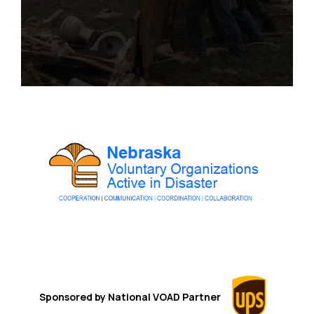
Sponsored by
National VOAD
Partner