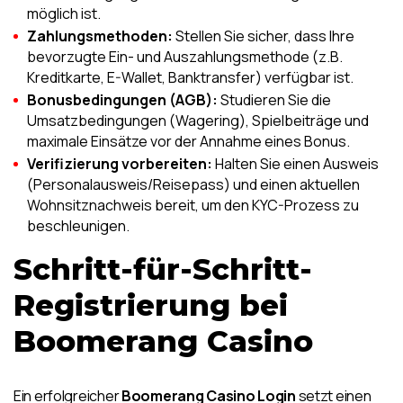
möglich ist.
Zahlungsmethoden:
Stellen Sie sicher, dass Ihre
bevorzugte Ein- und Auszahlungsmethode (z.B.
Kreditkarte, E-Wallet, Banktransfer) verfügbar ist.
Bonusbedingungen (AGB):
Studieren Sie die
Umsatzbedingungen (Wagering), Spielbeiträge und
maximale Einsätze vor der Annahme eines Bonus.
Verifizierung vorbereiten:
Halten Sie einen Ausweis
(Personalausweis/Reisepass) und einen aktuellen
Wohnsitznachweis bereit, um den KYC-Prozess zu
beschleunigen.
Schritt-für-Schritt-
Registrierung bei
Boomerang Casino
Ein erfolgreicher
Boomerang Casino Login
setzt einen