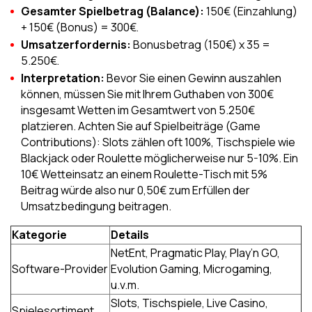
Gesamter Spielbetrag (Balance):
150€ (Einzahlung)
+ 150€ (Bonus) = 300€.
Umsatzerfordernis:
Bonusbetrag (150€) x 35 =
5.250€.
Interpretation:
Bevor Sie einen Gewinn auszahlen
können, müssen Sie mit Ihrem Guthaben von 300€
insgesamt Wetten im Gesamtwert von 5.250€
platzieren. Achten Sie auf Spielbeiträge (Game
Contributions): Slots zählen oft 100%, Tischspiele wie
Blackjack oder Roulette möglicherweise nur 5-10%. Ein
10€ Wetteinsatz an einem Roulette-Tisch mit 5%
Beitrag würde also nur 0,50€ zum Erfüllen der
Umsatzbedingung beitragen.
Kategorie
Details
NetEnt, Pragmatic Play, Play’n GO,
Software-Provider
Evolution Gaming, Microgaming,
u.v.m.
Slots, Tischspiele, Live Casino,
Spielesortiment