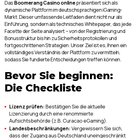
Das
Boomerang Casino online
präsentiert sich als
dynamische Plattform im deutschsprachigen iGaming-
Markt. Dieser umfassende Leitfaden dient nicht nur als
Einführung, sondern als technisches Whitepaper, das jede
Facette der Seite analysiert – von der Registrierung und
Bonusstruktur bis hin zu Sicherheitsprotokollen und
fortgeschrittenen Strategien. Unser Ziel ist es, Ihnen ein
vollständiges Verständnis der Plattform zu vermitteln,
sodass Sie fundierte Entscheidungen treffen können.
Bevor Sie beginnen:
Die Checkliste
Lizenz prüfen:
Bestätigen Sie die aktuelle
Lizenzierung durch eine renommierte
Aufsichtsbehörde (z.B. Curacao eGaming).
Landesbeschränkungen:
Vergewissern Sie sich,
dass der Zugang aus Deutschland uneingeschränkt