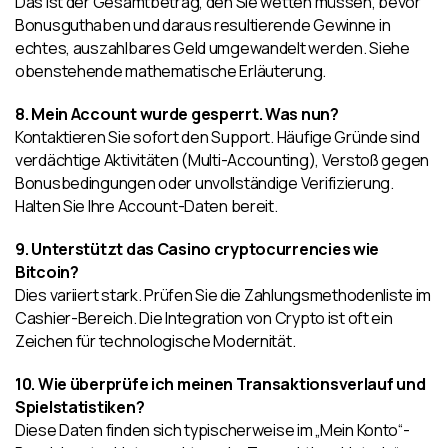
Das ist der Gesamtbetrag, den Sie wetten müssen, bevor
Bonusguthaben und daraus resultierende Gewinne in
echtes, auszahlbares Geld umgewandelt werden. Siehe
obenstehende mathematische Erläuterung.
8. Mein Account wurde gesperrt. Was nun?
Kontaktieren Sie sofort den Support. Häufige Gründe sind
verdächtige Aktivitäten (Multi-Accounting), Verstoß gegen
Bonusbedingungen oder unvollständige Verifizierung.
Halten Sie Ihre Account-Daten bereit.
9. Unterstützt das Casino cryptocurrencies wie
Bitcoin?
Dies variiert stark. Prüfen Sie die Zahlungsmethodenliste im
Cashier-Bereich. Die Integration von Crypto ist oft ein
Zeichen für technologische Modernität.
10. Wie überprüfe ich meinen Transaktionsverlauf und
Spielstatistiken?
Diese Daten finden sich typischerweise im „Mein Konto“-