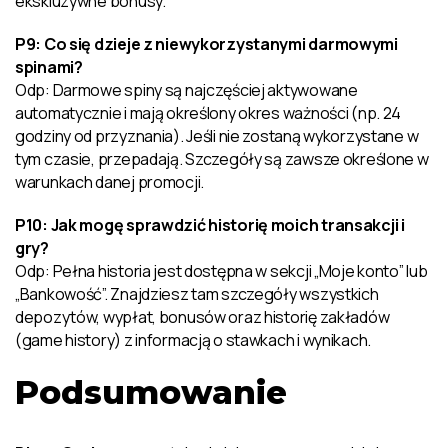
ekskluzywne bonusy.
P9: Co się dzieje z niewykorzystanymi darmowymi
spinami?
Odp: Darmowe spiny są najczęściej aktywowane
automatycznie i mają określony okres ważności (np. 24
godziny od przyznania). Jeśli nie zostaną wykorzystane w
tym czasie, przepadają. Szczegóły są zawsze określone w
warunkach danej promocji.
P10: Jak mogę sprawdzić historię moich transakcji i
gry?
Odp: Pełna historia jest dostępna w sekcji „Moje konto” lub
„Bankowość”. Znajdziesz tam szczegóły wszystkich
depozytów, wypłat, bonusów oraz historię zakładów
(game history) z informacją o stawkach i wynikach.
Podsumowanie