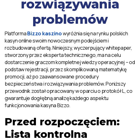
rozwiązywania
problemów
Platforma
Bizzo kaszino
wyróżnia się na rynku polskich
kasyn online swoim nowoczesnym podejściem i
rozbudowaną ofertą. Niniejszy, wyczerpujący whitepaper,
stworzony przez eksperta technicznego, ma na celu
dostarczenie graczom kompletnej wiedzy operacyjnej – od
podstaw rejestracji, przez skomplikowaną matematykę
promocji, aż po zaawansowane procedury
bezpieczeństwa i rozwiązywania problemów. Poniższy
przewodnik został opracowany w oparciu o protokół L, co
gwarantuje dogłębną analizę każdego aspektu
funkcjonowania kasyna Bizzo.
Przed rozpoczęciem:
Lista kontrolna