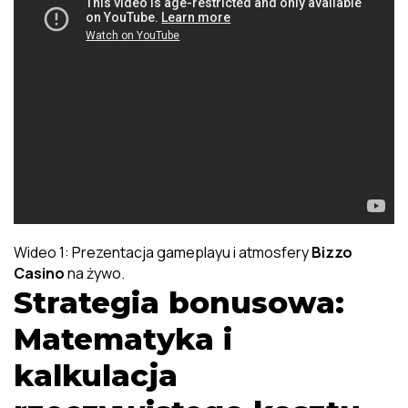
Wideo 1: Prezentacja gameplayu i atmosfery
Bizzo
Casino
na żywo.
Strategia bonusowa:
Matematyka i
kalkulacja