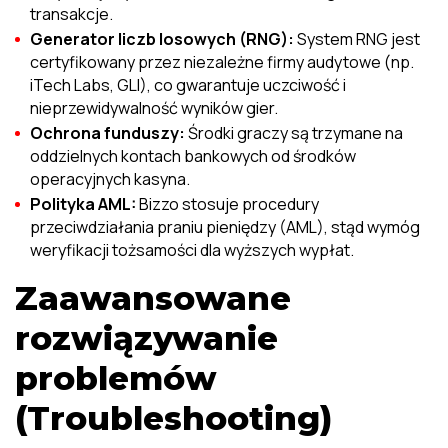
transakcje.
Generator liczb losowych (RNG):
System RNG jest
certyfikowany przez niezależne firmy audytowe (np.
iTech Labs, GLI), co gwarantuje uczciwość i
nieprzewidywalność wyników gier.
Ochrona funduszy:
Środki graczy są trzymane na
oddzielnych kontach bankowych od środków
operacyjnych kasyna.
Polityka AML:
Bizzo stosuje procedury
przeciwdziałania praniu pieniędzy (AML), stąd wymóg
weryfikacji tożsamości dla wyższych wypłat.
Zaawansowane
rozwiązywanie
problemów
(Troubleshooting)