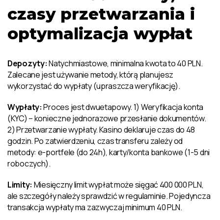
czasy przetwarzania i
optymalizacja wypłat
Depozyty:
Natychmiastowe, minimalna kwota to 40 PLN.
Zalecane jest używanie metody, którą planujesz
wykorzystać do wypłaty (upraszcza weryfikację).
Wypłaty:
Proces jest dwuetapowy. 1) Weryfikacja konta
(KYC) – konieczne jednorazowe przesłanie dokumentów.
2) Przetwarzanie wypłaty. Kasino deklaruje czas do 48
godzin. Po zatwierdzeniu, czas transferu zależy od
metody: e-portfele (do 24h), karty/konta bankowe (1-5 dni
roboczych).
Limity:
Miesięczny limit wypłat może sięgać 400 000 PLN,
ale szczegóły należy sprawdzić w regulaminie. Pojedyncza
transakcja wypłaty ma zazwyczaj minimum 40 PLN.