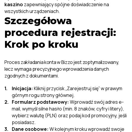
kaszino
zapewniający spójne doświadczenie na
wszystkich urządzeniach.
Szczegółowa
procedura rejestracji:
Krok po kroku
Proces zakładania konta w Bizzo jest zoptymalizowany,
lecz wymaga precyzyjnego wprowadzenia danych
zgodnych z dokumentami.
Inicjacja:
Kliknij przycisk „Zarejestruj się” w prawym
górnym rogu strony głównej.
Formularz podstawowy:
Wprowadź swój adres e-
mail, wymyśl silne hasło (min. 8 znaków, cyfry i litery),
wybierz walutę (PLN) oraz podaj kod promocyjny, jeśli
posiadasz.
Dane osobowe:
W kolejnym kroku wprowadź swoje