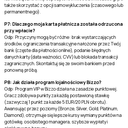
także skorzystać z opcji samowykluczenia (czasowego lub
permanentnego).
P7: Dlaczego moja karta płatnicza została odrzucona
przy wpłacie?
Odp: Przyczyny mogą być różne: brak wystarczających
środków, ograniczenia transakcyjne nałożone przez Twój
bank (częste dla płatności online), podanie błędnych
danych karty (data ważności, CVV) lub blokada transakcji
zagranicznych. Skontaktuj się ze swoim bankiem przed
ponowną próbą.
P8: Jak działa program lojalnościowy Bizzo?
Odp: Program VIP w Bizzo działa na zasadzie punktowej.
Gracz zdobywa punkty za każdą postawioną stawkę
(zazwyczaj 1 punkt za każde 5 EUR/20 PLN obrotu).
Awansując przez poziomy (Bronze, Silver, Gold, Platinum,
Diamond), otrzymuje się lepsze kursy wymiany punktów na
gotówkę, osobistego managera, szybsze wypłaty i