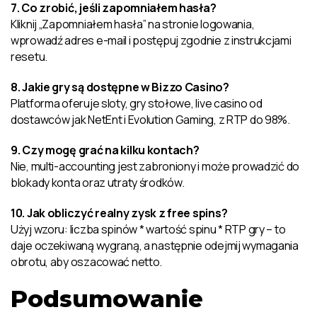
7. Co zrobić, jeśli zapomniałem hasła?
Kliknij „Zapomniałem hasła” na stronie logowania,
wprowadź adres e-mail i postępuj zgodnie z instrukcjami
resetu.
8. Jakie gry są dostępne w Bizzo Casino?
Platforma oferuje sloty, gry stołowe, live casino od
dostawców jak NetEnt i Evolution Gaming, z RTP do 98%.
9. Czy mogę grać na kilku kontach?
Nie, multi-accounting jest zabroniony i może prowadzić do
blokady konta oraz utraty środków.
10. Jak obliczyć realny zysk z free spins?
Użyj wzoru: liczba spinów * wartość spinu * RTP gry – to
daje oczekiwaną wygraną, a następnie odejmij wymagania
obrotu, aby oszacować netto.
Podsumowanie