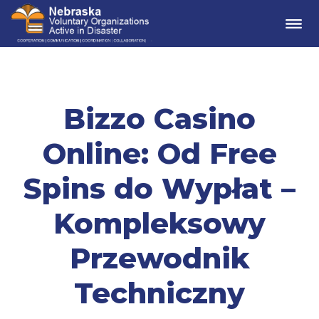
Me
Bizzo Casino
Online: Od Free
Spins do Wypłat –
Kompleksowy
Przewodnik
Techniczny