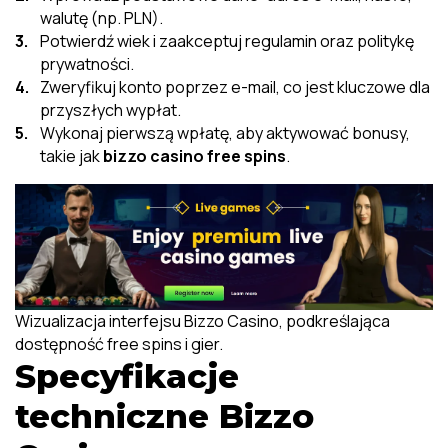
walutę (np. PLN).
Potwierdź wiek i zaakceptuj regulamin oraz politykę
prywatności.
Zweryfikuj konto poprzez e-mail, co jest kluczowe dla
przyszłych wypłat.
Wykonaj pierwszą wpłatę, aby aktywować bonusy,
takie jak
bizzo casino free spins
.
Wizualizacja interfejsu Bizzo Casino, podkreślająca
dostępność free spins i gier.
Specyfikacje
techniczne Bizzo