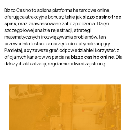
Bizzo Casino to solidna platforma hazardowa online,
oferująca atrakcyjne bonusy, takie jak
bizzo casino free
spins
, oraz zaawansowane zabezpieczenia. Dzięki
szczegółowej analizie rejestracji, strategii
matematycznych i rozwiązywania problemów, ten
przewodnik dostarcza narzędzi do optymalizacji gry.
Pamiętaj, aby zawsze grać odpowiedzialnie i korzystać z
oficjalnych kanałów wsparcia na
bizzo casino online
. Dla
dalszych aktualizacji, regularnie odwiedzaj stronę.