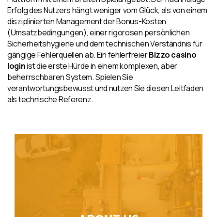
Erfolg des Nutzers hängt weniger vom Glück, als von einem
disziplinierten Management der Bonus-Kosten
(Umsatzbedingungen), einer rigorosen persönlichen
Sicherheitshygiene und dem technischen Verständnis für
gängige Fehlerquellen ab. Ein fehlerfreier
Bizzo casino
login
ist die erste Hürde in einem komplexen, aber
beherrschbaren System. Spielen Sie
verantwortungsbewusst und nutzen Sie diesen Leitfaden
als technische Referenz.