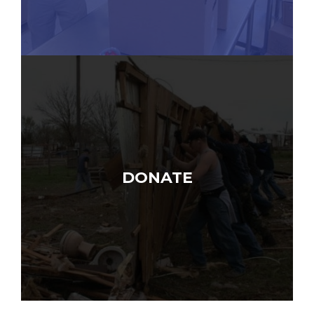
DONATE