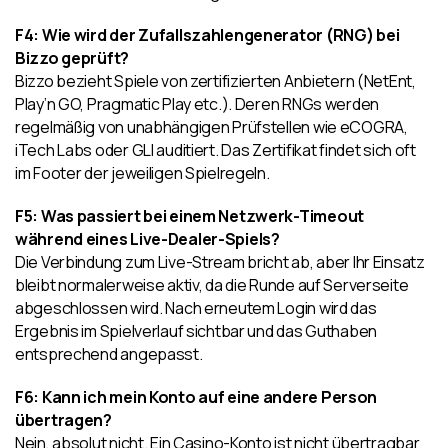
F4: Wie wird der Zufallszahlengenerator (RNG) bei
Bizzo geprüft?
Bizzo bezieht Spiele von zertifizierten Anbietern (NetEnt,
Play’n GO, Pragmatic Play etc.). Deren RNGs werden
regelmäßig von unabhängigen Prüfstellen wie eCOGRA,
iTech Labs oder GLI auditiert. Das Zertifikat findet sich oft
im Footer der jeweiligen Spielregeln.
F5: Was passiert bei einem Netzwerk-Timeout
während eines Live-Dealer-Spiels?
Die Verbindung zum Live-Stream bricht ab, aber Ihr Einsatz
bleibt normalerweise aktiv, da die Runde auf Serverseite
abgeschlossen wird. Nach erneutem Login wird das
Ergebnis im Spielverlauf sichtbar und das Guthaben
entsprechend angepasst.
F6: Kann ich mein Konto auf eine andere Person
übertragen?
Nein, absolut nicht. Ein Casino-Konto ist nicht übertragbar