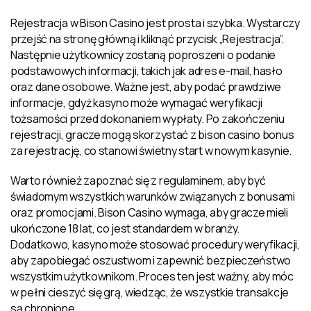
Rejestracja w Bison Casino jest prosta i szybka. Wystarczy
przejść na stronę główną i kliknąć przycisk „Rejestracja”.
Następnie użytkownicy zostaną poproszeni o podanie
podstawowych informacji, takich jak adres e-mail, hasło
oraz dane osobowe. Ważne jest, aby podać prawdziwe
informacje, gdyż kasyno może wymagać weryfikacji
tożsamości przed dokonaniem wypłaty. Po zakończeniu
rejestracji, gracze mogą skorzystać z bison casino bonus
za rejestrację, co stanowi świetny start w nowym kasynie.
Warto również zapoznać się z regulaminem, aby być
świadomym wszystkich warunków związanych z bonusami
oraz promocjami. Bison Casino wymaga, aby gracze mieli
ukończone 18 lat, co jest standardem w branży.
Dodatkowo, kasyno może stosować procedury weryfikacji,
aby zapobiegać oszustwom i zapewnić bezpieczeństwo
wszystkim użytkownikom. Proces ten jest ważny, aby móc
w pełni cieszyć się grą, wiedząc, że wszystkie transakcje
są chronione.