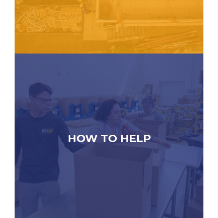
HOW TO HELP