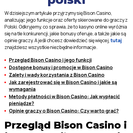
W dzisiejszym artykule przyjrzymy się Bison Casino,
analizując jego funkcje oraz oferty skierowane do graczy z
Polski. Odkryjemy, co sprawia, że to kasyno online wyróżnia
się na tle konkurencji, jakie bonusy oferuje, a także jakie są
opinie graczy. A jeśli chcesz dowiedzieć się więcej,
tutaj
znajdziesz wszystkie niezbędne informacje.
Przegląd Bison Casino i jego funkcji
Dostępne bonusy i promocje w Bison Casino
Zalety i wady korzystania z Bison Casino
Jak zarejestrować się w Bison Casino i jakie są
wymagania
Metody płatności w Bison Casino: Jak wypłacić
pieniądze?
Opinie graczy o Bison Casino: Czy warto grać?
Przegląd Bison Casino i