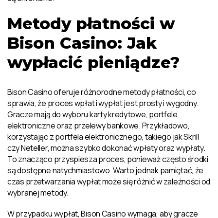
Metody płatności w
Bison Casino: Jak
wypłacić pieniądze?
Bison Casino oferuje różnorodne metody płatności, co
sprawia, że proces wpłat i wypłat jest prosty i wygodny.
Gracze mają do wyboru karty kredytowe, portfele
elektroniczne oraz przelewy bankowe. Przykładowo,
korzystając z portfela elektronicznego, takiego jak Skrill
czy Neteller, można szybko dokonać wpłaty oraz wypłaty.
To znacząco przyspiesza proces, ponieważ często środki
są dostępne natychmiastowo. Warto jednak pamiętać, że
czas przetwarzania wypłat może się różnić w zależności od
wybranej metody.
W przypadku wypłat, Bison Casino wymaga, aby gracze