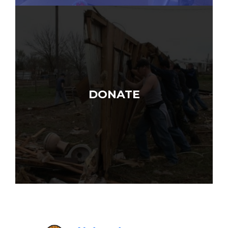
DONATE