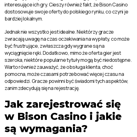
interesujące ich gry. Cieszy również fakt, że Bison Casino
dostosowuje swoje oferty do polskiego rynku, co czyni je
bardziej lokalnym.
Jednak nie wszystko jest idealne. Niektórzy gracze
zwracają uwagę na czas oczekiwania na wypłaty, co może
być frustrujące, zwłaszcza gdy wygrane są na
wyciągnięcie ręki. Dodatkowo, mimo że oferta gier jest
szeroka, niektóre popularne tytuły mogą być niedostępne.
Warto również zauważyć, że obsługa klienta, choć
pomocna, może czasami potrzebować więcej czasu na
odpowiedzi. Gracze powinni być świadomi tych aspektów,
zanim zdecydują się na rejestrację.
Jak zarejestrować się
w Bison Casino i jakie
są wymagania?