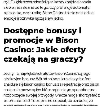
ręki. Dzięki różnorodności gier, każdy znajdzie coś dla
siebie, niezależnie od tego, czy preferuje automaty,
blackjacka, czy ruletkę. Bison Casino to miejsce, gdzie
emocje i rozrywka łączą się w jedno.
Dostępne bonusy i
promocje w Bison
Casino: Jakie oferty
czekają na graczy?
Jednym z największych atutów Bison Casino są jego
atrakcyjne bonusy. Wśród najpopularniejszych ofert
znajduje się bison casino bonus za rejestrację oraz bison
casino darmowe spiny, które są idealnym sposobem na
rozpoczęcie swojej przygody. Gracze mogą skorzystać z
bison casino 50 free spins no deposit, co oznacza, że