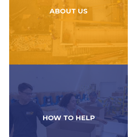
ABOUT US
HOW TO HELP