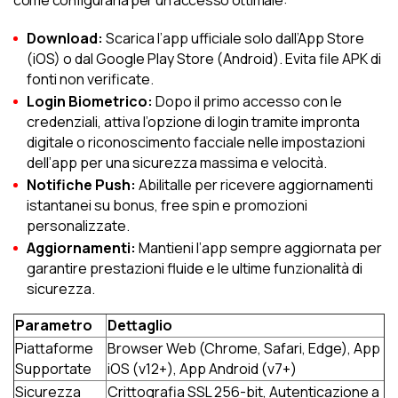
come configurarla per un accesso ottimale:
Download:
Scarica l’app ufficiale solo dall’App Store
(iOS) o dal Google Play Store (Android). Evita file APK di
fonti non verificate.
Login Biometrico:
Dopo il primo accesso con le
credenziali, attiva l’opzione di login tramite impronta
digitale o riconoscimento facciale nelle impostazioni
dell’app per una sicurezza massima e velocità.
Notifiche Push:
Abilitalle per ricevere aggiornamenti
istantanei su bonus, free spin e promozioni
personalizzate.
Aggiornamenti:
Mantieni l’app sempre aggiornata per
garantire prestazioni fluide e le ultime funzionalità di
sicurezza.
Parametro
Dettaglio
Piattaforme
Browser Web (Chrome, Safari, Edge), App
Supportate
iOS (v12+), App Android (v7+)
Sicurezza
Crittografia SSL 256-bit, Autenticazione a