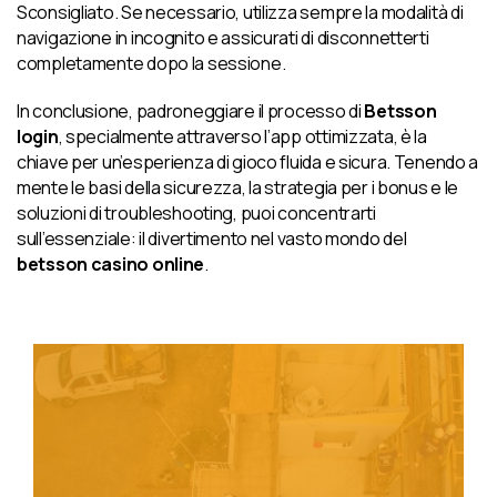
Sconsigliato. Se necessario, utilizza sempre la modalità di
navigazione in incognito e assicurati di disconnetterti
completamente dopo la sessione.
In conclusione, padroneggiare il processo di
Betsson
login
, specialmente attraverso l’app ottimizzata, è la
chiave per un’esperienza di gioco fluida e sicura. Tenendo a
mente le basi della sicurezza, la strategia per i bonus e le
soluzioni di troubleshooting, puoi concentrarti
sull’essenziale: il divertimento nel vasto mondo del
betsson casino online
.