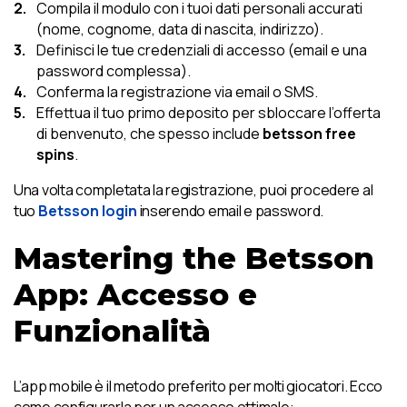
Compila il modulo con i tuoi dati personali accurati
(nome, cognome, data di nascita, indirizzo).
Definisci le tue credenziali di accesso (email e una
password complessa).
Conferma la registrazione via email o SMS.
Effettua il tuo primo deposito per sbloccare l’offerta
di benvenuto, che spesso include
betsson free
spins
.
Una volta completata la registrazione, puoi procedere al
tuo
Betsson login
inserendo email e password.
Mastering the Betsson
App: Accesso e
Funzionalità
L’app mobile è il metodo preferito per molti giocatori. Ecco