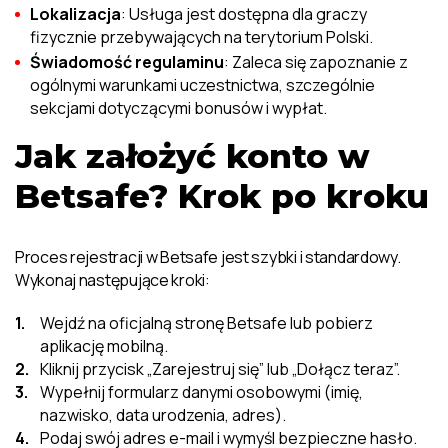
Lokalizacja
: Usługa jest dostępna dla graczy
fizycznie przebywających na terytorium Polski.
Świadomość regulaminu
: Zaleca się zapoznanie z
ogólnymi warunkami uczestnictwa, szczególnie
sekcjami dotyczącymi bonusów i wypłat.
Jak założyć konto w
Betsafe? Krok po kroku
Proces rejestracji w Betsafe jest szybki i standardowy.
Wykonaj następujące kroki:
Wejdź na oficjalną stronę Betsafe lub pobierz
aplikację mobilną.
Kliknij przycisk „Zarejestruj się” lub „Dołącz teraz”.
Wypełnij formularz danymi osobowymi (imię,
nazwisko, data urodzenia, adres).
Podaj swój adres e-mail i wymyśl bezpieczne hasło.