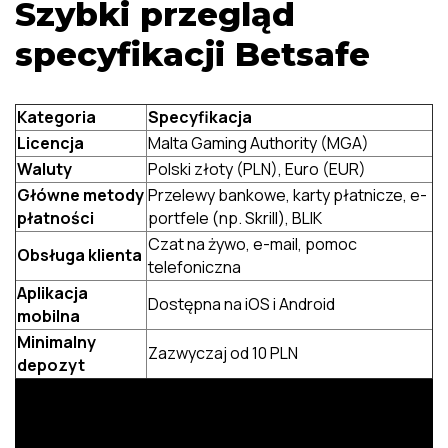
Szybki przegląd
specyfikacji Betsafe
Kategoria
Specyfikacja
Licencja
Malta Gaming Authority (MGA)
Waluty
Polski złoty (PLN), Euro (EUR)
Główne metody
Przelewy bankowe, karty płatnicze, e-
płatności
portfele (np. Skrill), BLIK
Czat na żywo, e-mail, pomoc
Obsługa klienta
telefoniczna
Aplikacja
Dostępna na iOS i Android
mobilna
Minimalny
Zazwyczaj od 10 PLN
depozyt