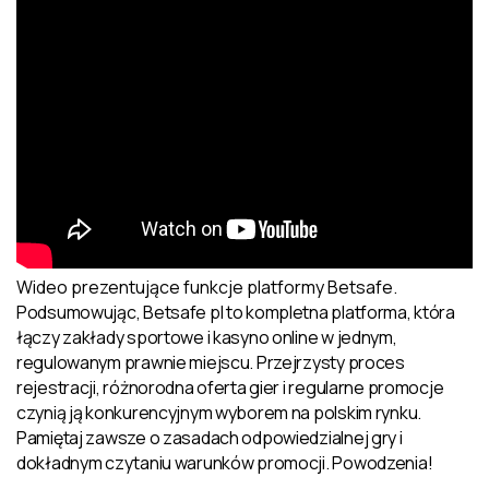
Wideo prezentujące funkcje platformy Betsafe.
Podsumowując, Betsafe pl to kompletna platforma, która
łączy zakłady sportowe i kasyno online w jednym,
regulowanym prawnie miejscu. Przejrzysty proces
rejestracji, różnorodna oferta gier i regularne promocje
czynią ją konkurencyjnym wyborem na polskim rynku.
Pamiętaj zawsze o zasadach odpowiedzialnej gry i
dokładnym czytaniu warunków promocji. Powodzenia!