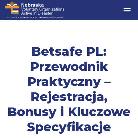
Me
Betsafe PL:
Przewodnik
Praktyczny –
Rejestracja,
Bonusy i Kluczowe
Specyfikacje