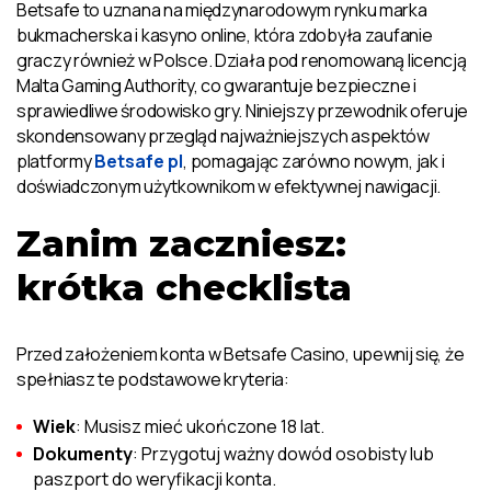
Betsafe to uznana na międzynarodowym rynku marka
bukmacherska i kasyno online, która zdobyła zaufanie
graczy również w Polsce. Działa pod renomowaną licencją
Malta Gaming Authority, co gwarantuje bezpieczne i
sprawiedliwe środowisko gry. Niniejszy przewodnik oferuje
skondensowany przegląd najważniejszych aspektów
platformy
Betsafe pl
, pomagając zarówno nowym, jak i
doświadczonym użytkownikom w efektywnej nawigacji.
Zanim zaczniesz:
krótka checklista
Przed założeniem konta w Betsafe Casino, upewnij się, że
spełniasz te podstawowe kryteria:
Wiek
: Musisz mieć ukończone 18 lat.
Dokumenty
: Przygotuj ważny dowód osobisty lub
paszport do weryfikacji konta.