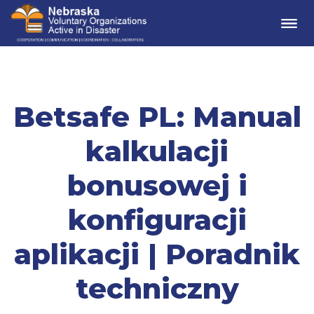
Me
Betsafe PL: Manual
kalkulacji
bonusowej i
konfiguracji
aplikacji | Poradnik
techniczny