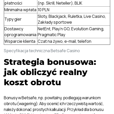
płatności
(np. Skrill, Neteller), BLIK
Minimalna wpłata
10 PLN
Sloty, Blackjack, Ruletka, Live Casino,
Typy gier
Zakłady sportowe
Dostawcy
NetEnt, Play’n GO, Evolution Gaming,
oprogramowania
Pragmatic Play
Wsparcie klienta
Czat na żywo, e-mail, telefon
Specyfikacja techniczna Betsafe Casino
Strategia bonusowa:
jak obliczyć realny
koszt obrotu
Bonusy w Betsafe, np. powitalny, podlegają warunkom
obrotu (wagering). Aby ocenić ich rzeczywistą wartość,
należy dokonać prostych kalkulacji. Przykład dla bonusu