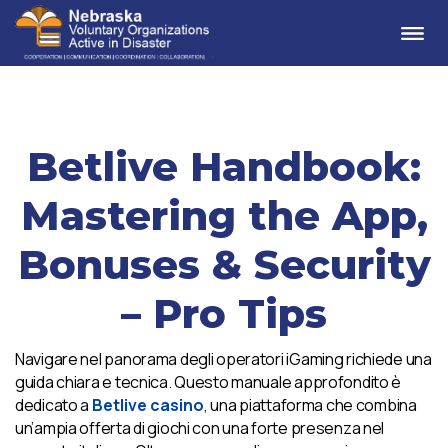
Me
Betlive Handbook:
Mastering the App,
Bonuses & Security
– Pro Tips
Navigare nel panorama degli operatori iGaming richiede una
guida chiara e tecnica. Questo manuale approfondito è
dedicato a
Betlive casino
, una piattaforma che combina
un’ampia offerta di giochi con una forte presenza nel