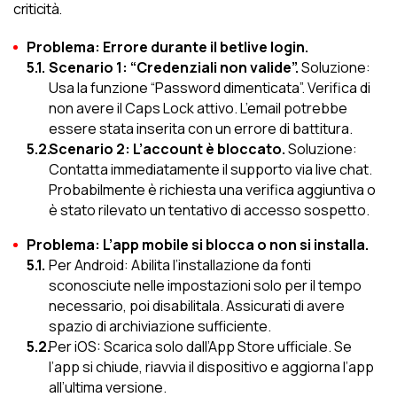
criticità.
Problema: Errore durante il
betlive login
.
Scenario 1: “Credenziali non valide”.
Soluzione:
Usa la funzione “Password dimenticata”. Verifica di
non avere il Caps Lock attivo. L’email potrebbe
essere stata inserita con un errore di battitura.
Scenario 2: L’account è bloccato.
Soluzione:
Contatta immediatamente il supporto via live chat.
Probabilmente è richiesta una verifica aggiuntiva o
è stato rilevato un tentativo di accesso sospetto.
Problema: L’app mobile si blocca o non si installa.
Per Android: Abilita l’installazione da fonti
sconosciute nelle impostazioni solo per il tempo
necessario, poi disabilitala. Assicurati di avere
spazio di archiviazione sufficiente.
Per iOS: Scarica solo dall’App Store ufficiale. Se
l’app si chiude, riavvia il dispositivo e aggiorna l’app
all’ultima versione.