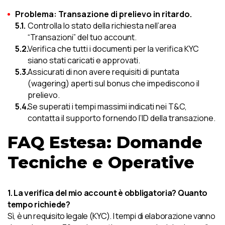
Problema: Transazione di prelievo in ritardo.
Controlla lo stato della richiesta nell’area
“Transazioni” del tuo account.
Verifica che tutti i documenti per la verifica KYC
siano stati caricati e approvati.
Assicurati di non avere requisiti di puntata
(wagering) aperti sul bonus che impediscono il
prelievo.
Se superati i tempi massimi indicati nei T&C,
contatta il supporto fornendo l’ID della transazione.
FAQ Estesa: Domande
Tecniche e Operative
1. La verifica del mio account è obbligatoria? Quanto
tempo richiede?
Sì, è un requisito legale (KYC). I tempi di elaborazione vanno