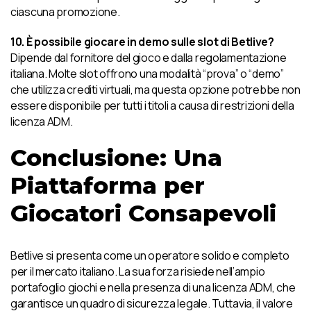
ciascuna promozione.
10. È possibile giocare in demo sulle slot di Betlive?
Dipende dal fornitore del gioco e dalla regolamentazione
italiana. Molte slot offrono una modalità “prova” o “demo”
che utilizza crediti virtuali, ma questa opzione potrebbe non
essere disponibile per tutti i titoli a causa di restrizioni della
licenza ADM.
Conclusione: Una
Piattaforma per
Giocatori Consapevoli
Betlive si presenta come un operatore solido e completo
per il mercato italiano. La sua forza risiede nell’ampio
portafoglio giochi e nella presenza di una licenza ADM, che
garantisce un quadro di sicurezza legale. Tuttavia, il valore