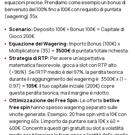
equazioni precise. Prendiamo come esempio un bonus di
benvenuto del 100% fino a 100€ con requisito di puntata
(wagering) 35x.
Scenario:
Deposito 100€ + Bonus 100€ = Capitale di
Gioco 200€.
Equazione del Wagering:
Importo Bonus (100€) x
Moltiplicatore (35) =
3500€
di puntata totale richiesta.
Strategia di RTP:
Per avere un’aspettativa
matematica favorevole, gioca a slot con RTP alto
(>96%). Se l’RTP medio è del 97%, la perdita teorica
durante il raggiungimento del wagering è: 3500€ x (1 –
0.97) =
105€
. Il tuo capitale iniziale (200€) copre
questa perdita teorica, ma il margine è ridotto.
Ottimizzazione dei Free Spin:
Le offerte
betlive
free spin
hanno spesso wagering separato sulle
vincite generate. Esempio: 20 free spin vinti a 10€ con
wagering 40x. L’importo da puntare sarà 10€ x 40 =
400€. Concentra questi giri gratuiti su slot a volatilità