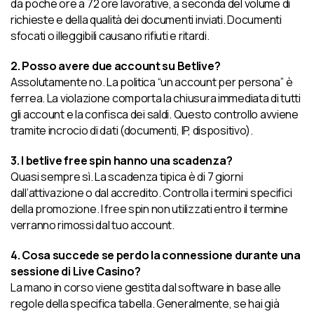
da poche ore a 72 ore lavorative, a seconda del volume di
richieste e della qualità dei documenti inviati. Documenti
sfocati o illeggibili causano rifiuti e ritardi.
2. Posso avere due account su Betlive?
Assolutamente no. La politica “un account per persona” è
ferrea. La violazione comporta la chiusura immediata di tutti
gli account e la confisca dei saldi. Questo controllo avviene
tramite incrocio di dati (documenti, IP, dispositivo).
3. I
betlive free spin
hanno una scadenza?
Quasi sempre sì. La scadenza tipica è di 7 giorni
dall’attivazione o dal accredito. Controlla i termini specifici
della promozione. I free spin non utilizzati entro il termine
verranno rimossi dal tuo account.
4. Cosa succede se perdo la connessione durante una
sessione di Live Casino?
La mano in corso viene gestita dal software in base alle
regole della specifica tabella. Generalmente, se hai già