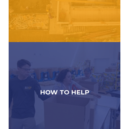
HOW TO HELP