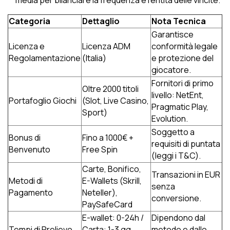
media per bilanciare la frequenza e l’entità delle vincite.
Categoria
Dettaglio
Nota Tecnica
Garantisce
Licenza e
Licenza ADM
conformità legale
Regolamentazione
(Italia)
e protezione del
giocatore.
Fornitori di primo
Oltre 2000 titoli
livello: NetEnt,
Portafoglio Giochi
(Slot, Live Casino,
Pragmatic Play,
Sport)
Evolution.
Soggetto a
Bonus di
Fino a 1000€ +
requisiti di puntata
Benvenuto
Free Spin
(leggi i T&C).
Carte, Bonifico,
Transazioni in EUR
Metodi di
E-Wallets (Skrill,
senza
Pagamento
Neteller),
conversione.
PaySafeCard
E-wallet: 0-24h /
Dipendono dal
Tempi di Prelievo
Carta: 1-3 gg
metodo e dallo