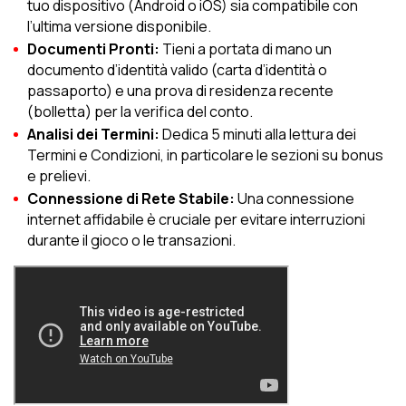
tuo dispositivo (Android o iOS) sia compatibile con
l’ultima versione disponibile.
Documenti Pronti:
Tieni a portata di mano un
documento d’identità valido (carta d’identità o
passaporto) e una prova di residenza recente
(bolletta) per la verifica del conto.
Analisi dei Termini:
Dedica 5 minuti alla lettura dei
Termini e Condizioni, in particolare le sezioni su bonus
e prelievi.
Connessione di Rete Stabile:
Una connessione
internet affidabile è cruciale per evitare interruzioni
durante il gioco o le transazioni.