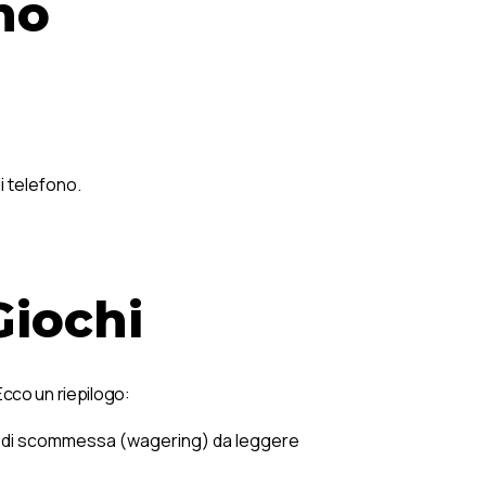
no
i telefono.
Giochi
Ecco un riepilogo:
ni di scommessa (wagering) da leggere