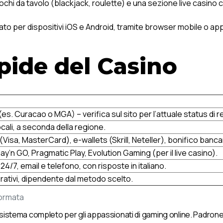
giochi da tavolo (blackjack, roulette) e una sezione live casino 
ato per dispositivi iOS e Android, tramite browser mobile o 
pide del Casino
(es. Curacao o MGA) – verifica sul sito per l’attuale status di
ocali, a seconda della regione.
(Visa, MasterCard), e-wallets (Skrill, Neteller), bonifico banca
y’n GO, Pragmatic Play, Evolution Gaming (per il live casino).
24/7, email e telefono, con risposte in italiano.
orativi, dipendente dal metodo scelto.
formata
sistema completo per gli appassionati di gaming online. Padrone