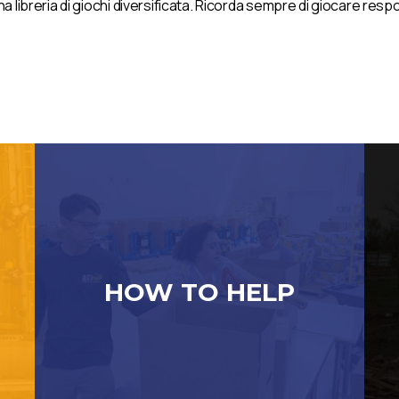
ibreria di giochi diversificata. Ricorda sempre di giocare respo
HOW TO HELP