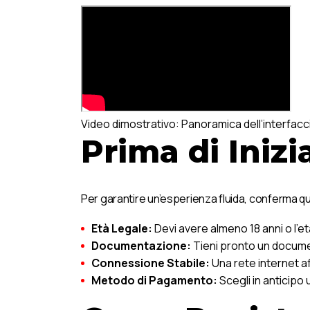
Video dimostrativo: Panoramica dell’interfacci
Prima di Inizi
Per garantire un’esperienza fluida, conferma qu
Età Legale:
Devi avere almeno 18 anni o l’et
Documentazione:
Tieni pronto un document
Connessione Stabile:
Una rete internet aff
Metodo di Pagamento:
Scegli in anticipo 