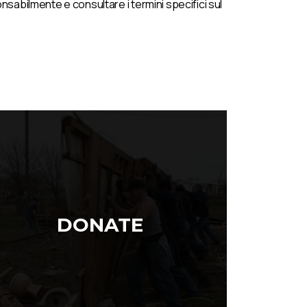
nsabilmente e consultare i termini specifici sul
DONATE