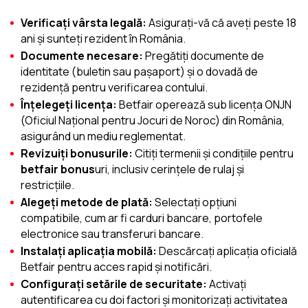
Verificați vârsta legală:
Asigurați-vă că aveți peste 18
ani și sunteți rezident în România.
Documente necesare:
Pregătiți documente de
identitate (buletin sau pașaport) și o dovadă de
rezidență pentru verificarea contului.
Înțelegeți licența:
Betfair operează sub licența ONJN
(Oficiul Național pentru Jocuri de Noroc) din România,
asigurând un mediu reglementat.
Revizuiți bonusurile:
Citiți termenii și condițiile pentru
betfair bonus
uri, inclusiv cerințele de rulaj și
restricțiile.
Alegeți metode de plată:
Selectați opțiuni
compatibile, cum ar fi carduri bancare, portofele
electronice sau transferuri bancare.
Instalați aplicația mobilă:
Descărcați aplicația oficială
Betfair pentru acces rapid și notificări.
Configurați setările de securitate:
Activați
autentificarea cu doi factori și monitorizați activitatea