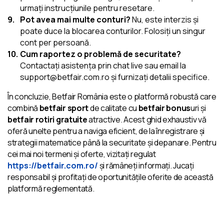
urmați instrucțiunile pentru resetare.
Pot avea mai multe conturi?
Nu, este interzis și
poate duce la blocarea conturilor. Folosiți un singur
cont per persoană.
Cum raportez o problemă de securitate?
Contactați asistența prin chat live sau email la
support@betfair.com.ro și furnizați detalii specifice.
În concluzie, Betfair România este o platformă robustă care
combină
betfair sport
de calitate cu
betfair bonus
uri și
betfair rotiri gratuite
atractive. Acest ghid exhaustiv vă
oferă unelte pentru a naviga eficient, de la înregistrare și
strategii matematice până la securitate și depanare. Pentru
cei mai noi termeni și oferte, vizitați regulat
https://betfair.com.ro/
și rămâneți informați. Jucați
responsabil și profitați de oportunitățile oferite de această
platformă reglementată.