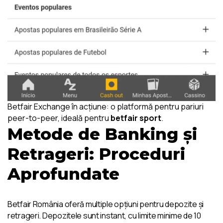
Betfair Exchange în acțiune: o platformă pentru pariuri
peer-to-peer, ideală pentru
betfair sport
.
Metode de Banking și
Retrageri: Proceduri
Aprofundate
Betfair România oferă multiple opțiuni pentru depozite și
retrageri. Depozitele sunt instant, cu limite minime de 10