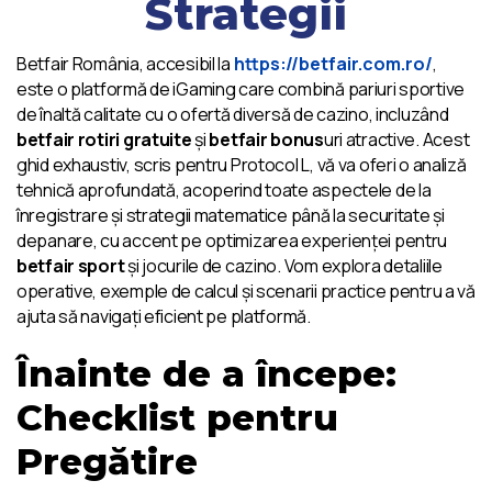
Strategii
Betfair România, accesibil la
https://betfair.com.ro/
,
este o platformă de iGaming care combină pariuri sportive
de înaltă calitate cu o ofertă diversă de cazino, incluzând
betfair rotiri gratuite
și
betfair bonus
uri atractive. Acest
ghid exhaustiv, scris pentru Protocol L, vă va oferi o analiză
tehnică aprofundată, acoperind toate aspectele de la
înregistrare și strategii matematice până la securitate și
depanare, cu accent pe optimizarea experienței pentru
betfair sport
și jocurile de cazino. Vom explora detaliile
operative, exemple de calcul și scenarii practice pentru a vă
ajuta să navigați eficient pe platformă.
Înainte de a începe:
Checklist pentru
Pregătire