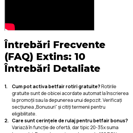
Întrebări Frecvente
(FAQ) Extins: 10
Întrebări Detaliate
Cum pot activa
betfair rotiri gratuite
?
Rotirile
gratuite sunt de obicei acordate automat la înscrierea
la promoții sau la depunerea unui depozit. Verificați
secțiunea „Bonusuri” și citiți termenii pentru
eligibilitate.
Care sunt cerințele de rulaj pentru
betfair bonus
?
Variază în funcție de ofertă, dar tipic 20-35x suma