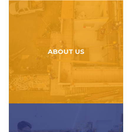
ABOUT US