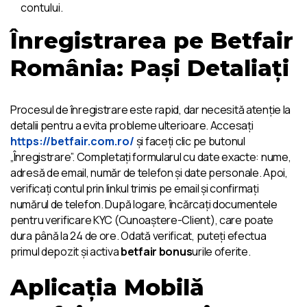
contului.
Înregistrarea pe Betfair
România: Pași Detaliați
Procesul de înregistrare este rapid, dar necesită atenție la
detalii pentru a evita probleme ulterioare. Accesați
https://betfair.com.ro/
și faceți clic pe butonul
„Înregistrare”. Completați formularul cu date exacte: nume,
adresă de email, număr de telefon și date personale. Apoi,
verificați contul prin linkul trimis pe email și confirmați
numărul de telefon. După logare, încărcați documentele
pentru verificare KYC (Cunoaștere-Client), care poate
dura până la 24 de ore. Odată verificat, puteți efectua
primul depozit și activa
betfair bonus
urile oferite.
Aplicația Mobilă