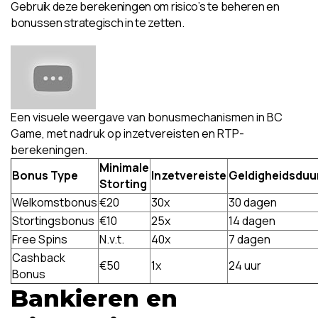
Gebruik deze berekeningen om risico’s te beheren en
bonussen strategisch in te zetten.
Een visuele weergave van bonusmechanismen in BC
Game, met nadruk op inzetvereisten en RTP-
berekeningen.
Minimale
Bonus Type
Inzetvereiste
Geldigheidsduu
Storting
Welkomstbonus
€20
30x
30 dagen
Stortingsbonus
€10
25x
14 dagen
Free Spins
N.v.t.
40x
7 dagen
Cashback
€50
1x
24 uur
Bonus
Bankieren en