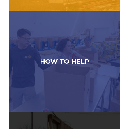
HOW TO HELP