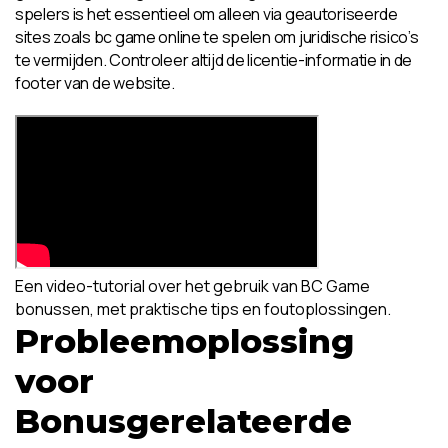
spelers is het essentieel om alleen via geautoriseerde
sites zoals bc game online te spelen om juridische risico’s
te vermijden. Controleer altijd de licentie-informatie in de
footer van de website.
Een video-tutorial over het gebruik van BC Game
bonussen, met praktische tips en foutoplossingen.
Probleemoplossing
voor
Bonusgerelateerde