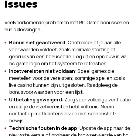
Issues
Veelvoorkomende problemen met BC Game bonussen en
hun oplossingen:
Bonus niet geactiveerd
: Controleer of je aan alle
voorwaarden voldoet, zoals minimale storting of
gebruik van een bonuscode. Log uit en opnieuw in via
bc game login om het systeem te refreshen.
Inzetvereisten niet voldaan
: Speel games die
meetellen voor de vereisten; sommige spellen zoals
live casino kunnen zijn uitgesloten. Raadpleeg de
bonusvoorwaarden voor een lijst.
Uitbetaling geweigerd
: Zorg voor volledige verificatie
en dat je de inzetvereisten hebt voltooid. Neem
contact op met klantenservice met screenshot-
bewijs.
Technische fouten in de app
: Update de app naar de
nieuwste versie of probeer de browser-versie van bc