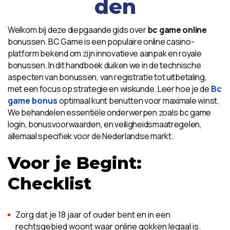
den
Welkom bij deze diepgaande gids over
bc game online
bonussen. BC Game is een populaire online casino-
platform bekend om zijn innovatieve aanpak en royale
bonussen. In dit handboek duiken we in de technische
aspecten van bonussen, van registratie tot uitbetaling,
met een focus op strategie en wiskunde. Leer hoe je de
Bc
game bonus
optimaal kunt benutten voor maximale winst.
We behandelen essentiële onderwerpen zoals bc game
login, bonusvoorwaarden, en veiligheidsmaatregelen,
allemaal specifiek voor de Nederlandse markt.
Voor je Begint:
Checklist
Zorg dat je 18 jaar of ouder bent en in een
rechtsgebied woont waar online gokken legaal is.