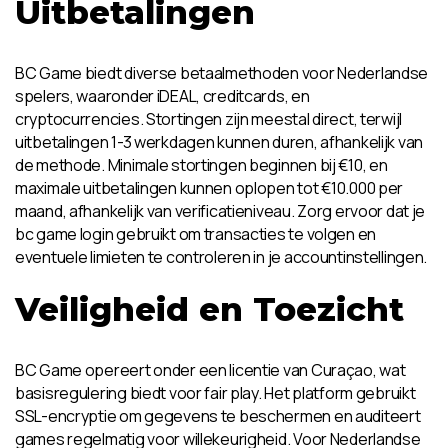
Uitbetalingen
BC Game biedt diverse betaalmethoden voor Nederlandse
spelers, waaronder iDEAL, creditcards, en
cryptocurrencies. Stortingen zijn meestal direct, terwijl
uitbetalingen 1-3 werkdagen kunnen duren, afhankelijk van
de methode. Minimale stortingen beginnen bij €10, en
maximale uitbetalingen kunnen oplopen tot €10.000 per
maand, afhankelijk van verificatieniveau. Zorg ervoor dat je
bc game login gebruikt om transacties te volgen en
eventuele limieten te controleren in je accountinstellingen.
Veiligheid en Toezicht
BC Game opereert onder een licentie van Curaçao, wat
basisregulering biedt voor fair play. Het platform gebruikt
SSL-encryptie om gegevens te beschermen en auditeert
games regelmatig voor willekeurigheid. Voor Nederlandse