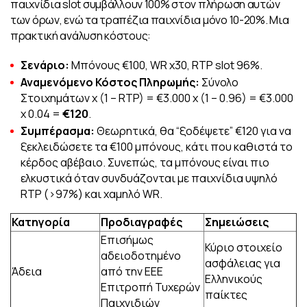
παιχνίδια slot συμβάλλουν 100% στον πλήρωση αυτών
των όρων, ενώ τα τραπέζια παιχνίδια μόνο 10-20%. Μια
πρακτική ανάλυση κόστους:
Σενάριο:
Μπόνους €100, WR x30, RTP slot 96%.
Αναμενόμενο Κόστος Πληρωμής:
Σύνολο
Στοιχημάτων x (1 – RTP) = €3.000 x (1 – 0.96) = €3.000
x 0.04 =
€120
.
Συμπέρασμα:
Θεωρητικά, θα “ξοδέψετε” €120 για να
ξεκλειδώσετε τα €100 μπόνους, κάτι που καθιστά το
κέρδος αβέβαιο. Συνεπώς, τα μπόνους είναι πιο
ελκυστικά όταν συνδυάζονται με παιχνίδια υψηλό
RTP (>97%) και χαμηλό WR.
Κατηγορία
Προδιαγραφές
Σημειώσεις
Επισήμως
Κύριο στοιχείο
αδειοδοτημένο
ασφάλειας για
Άδεια
από την ΕΕΕ
Ελληνικούς
Επιτροπή Τυχερών
παίκτες
Παιχνιδιών