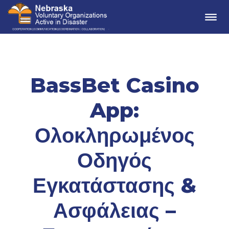
Me
BassBet Casino
App:
Ολοκληρωμένος
Οδηγός
Εγκατάστασης &
Ασφάλειας –