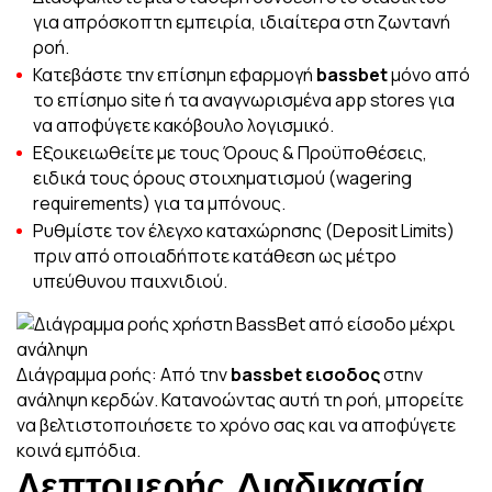
για απρόσκοπτη εμπειρία, ιδιαίτερα στη ζωντανή
ροή.
Κατεβάστε την επίσημη εφαρμογή
bassbet
μόνο από
το επίσημο site ή τα αναγνωρισμένα app stores για
να αποφύγετε κακόβουλο λογισμικό.
Εξοικειωθείτε με τους Όρους & Προϋποθέσεις,
ειδικά τους όρους στοιχηματισμού (wagering
requirements) για τα μπόνους.
Ρυθμίστε τον έλεγχο καταχώρησης (Deposit Limits)
πριν από οποιαδήποτε κατάθεση ως μέτρο
υπεύθυνου παιχνιδιού.
Διάγραμμα ροής: Από την
bassbet εισοδος
στην
ανάληψη κερδών. Κατανοώντας αυτή τη ροή, μπορείτε
να βελτιστοποιήσετε το χρόνο σας και να αποφύγετε
κοινά εμπόδια.
Λεπτομερής Διαδικασία