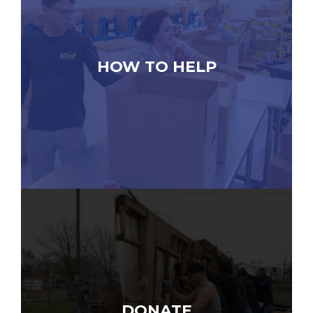
HOW TO HELP
DONATE