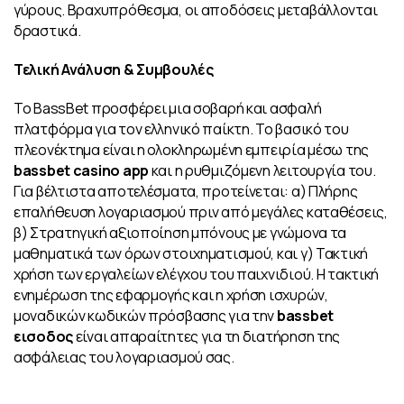
γύρους. Βραχυπρόθεσμα, οι αποδόσεις μεταβάλλονται
δραστικά.
Τελική Ανάλυση & Συμβουλές
Το BassBet προσφέρει μια σοβαρή και ασφαλή
πλατφόρμα για τον ελληνικό παίκτη. Το βασικό του
πλεονέκτημα είναι η ολοκληρωμένη εμπειρία μέσω της
bassbet casino app
και η ρυθμιζόμενη λειτουργία του.
Για βέλτιστα αποτελέσματα, προτείνεται: α) Πλήρης
επαλήθευση λογαριασμού πριν από μεγάλες καταθέσεις,
β) Στρατηγική αξιοποίηση μπόνους με γνώμονα τα
μαθηματικά των όρων στοιχηματισμού, και γ) Τακτική
χρήση των εργαλείων ελέγχου του παιχνιδιού. Η τακτική
ενημέρωση της εφαρμογής και η χρήση ισχυρών,
μοναδικών κωδικών πρόσβασης για την
bassbet
εισοδος
είναι απαραίτητες για τη διατήρηση της
ασφάλειας του λογαριασμού σας.