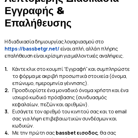
Εγγραφής &
Επαλήθευσης
Η διαδικασία δημιουργίας λογαριασμού στο
https://bassbetgr.net/
είναι απλή, αλλά η πλήρης
επαλήθευση είναι κρίσιμη για μελλοντικές αναλήψεις.
Κάντε κλικ στο κουμπί “Εγγραφή” και συμπληρώστε
το φόρμα με ακριβή προσωπικά στοιχεία (όνομα,
επώνυμο, ημερομηνία γέννησης).
Προσδιορίστε ένα μοναδικό όνομα χρήστη και ένα
ισχυρό κωδικό πρόσβασης (συνδυασμός
κεφαλαίων, πεζών και αριθμών).
Εισάγετε τον αριθμό του κινητού σας και το email
σας για λήψη επιβεβαιωτικών συνδέσμων και
κωδικών.
Με την πρώτη σας
bassbet εισοδος
, θα σας