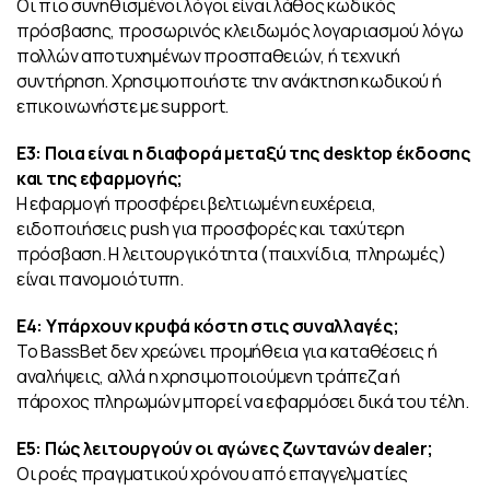
Οι πιο συνηθισμένοι λόγοι είναι λάθος κωδικός
πρόσβασης, προσωρινός κλειδωμός λογαριασμού λόγω
πολλών αποτυχημένων προσπαθειών, ή τεχνική
συντήρηση. Χρησιμοποιήστε την ανάκτηση κωδικού ή
επικοινωνήστε με support.
Ε3: Ποια είναι η διαφορά μεταξύ της desktop έκδοσης
και της εφαρμογής;
Η εφαρμογή προσφέρει βελτιωμένη ευχέρεια,
ειδοποιήσεις push για προσφορές και ταχύτερη
πρόσβαση. Η λειτουργικότητα (παιχνίδια, πληρωμές)
είναι πανομοιότυπη.
Ε4: Υπάρχουν κρυφά κόστη στις συναλλαγές;
Το BassBet δεν χρεώνει προμήθεια για καταθέσεις ή
αναλήψεις, αλλά η χρησιμοποιούμενη τράπεζα ή
πάροχος πληρωμών μπορεί να εφαρμόσει δικά του τέλη.
Ε5: Πώς λειτουργούν οι αγώνες ζωντανών dealer;
Οι ροές πραγματικού χρόνου από επαγγελματίες