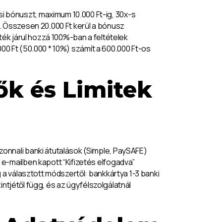
 bónuszt, maximum 10.000 Ft-ig, 30x-s
. Összesen 20.000 Ft kerül a bónusz
ték járul hozzá 100%-ban a feltételek
.000 Ft (50.000 * 10%) számít a 600.000 Ft-os
ők és Limitek
onnali banki átutalások (Simple, PaySAFE)
e-mailben kapott “Kifizetés elfogadva”
 a választott módszertől: bankkártya 1-3 banki
szintjétől függ, és az ügyfélszolgálatnál