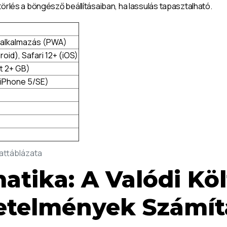
örlés a böngésző beállításaiban, ha lassulás tapasztalható.
alkalmazás (PWA)
id), Safari 12+ (iOS)
t 2+ GB)
(iPhone 5/SE)
)
attáblázata
ika: A Valódi Köl
etelmények Számít