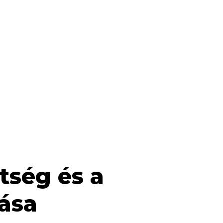
tség és a
ása