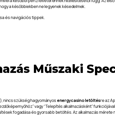
ivel a későbbi pénzfelvétel ennek hitelesítésétől függ. Az első b
l, hogy a későbbiekben ne legyenek késedelmek.
a és navigációs tippek.
azás Műszaki Speci
A), nincs szükség hagyományos
energycasino letöltés
re az Ap
zdőképernyőhöz” vagy “Telepítés alkalmazásként” funkciójával
tések fogadása és gyorsabb betöltés. Az alkalmazás mérete minim