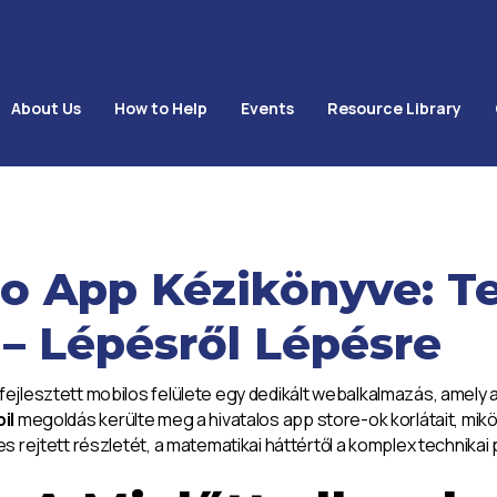
About Us
How to Help
Events
Resource Library
o App Kézikönyve: Tel
 – Lépésről Lépésre
jlesztett mobilos felülete egy dedikált webalkalmazás, amely 
il
megoldás kerülte meg a hivatalos app store-ok korlátait, mikö
 rejtett részletét, a matematikai háttértől a komplex technika