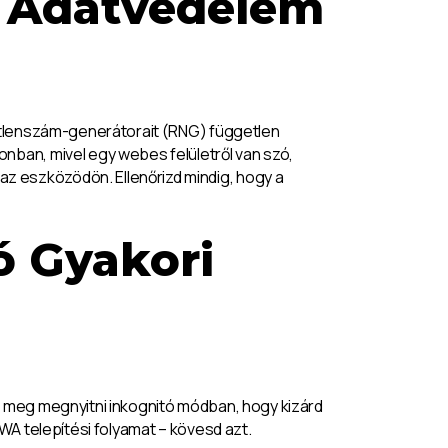
s Adatvédelem
életlenszám-generátorait (RNG) független
nban, mivel egy webes felületről van szó,
z eszközödön. Ellenőrizd mindig, hogy a
ó Gyakori
ld meg megnyitni inkognitó módban, hogy kizárd
PWA telepítési folyamat – kövesd azt.