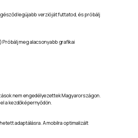
gésződ legújabb verzióját futtatod, és próbálj
) Próbálj meg alacsonyabb grafikai
lmazások nem engedélyezettek Magyarországon.
 el a kezdőképernyődön.
ett adaptálásra. A mobilra optimalizált