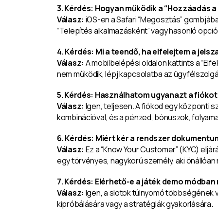
3. Kérdés: Hogyan működik a “Hozzáadás 
Válasz:
iOS-en a Safari “Megosztás” gombjába
“Telepítés alkalmazásként” vagy hasonló opció l
4. Kérdés: Mi a teendő, ha elfelejtem a jels
Válasz:
A mobilbelépési oldalon kattints a “Elfe
nem működik, lépj kapcsolatba az ügyfélszolgál
5. Kérdés: Használhatom ugyanazt a fiókot
Válasz:
Igen, teljesen. A fiókod egy központi 
kombinációval, és a pénzed, bónuszok, folyama
6. Kérdés: Miért kér a rendszer dokumentu
Válasz:
Ez a “Know Your Customer” (KYC) eljárás
egy törvényes, nagykorú személy, aki önállóan r
7. Kérdés: Elérhető-e a játék demo módban 
Válasz:
Igen, a slotok túlnyomó többségének va
kipróbálására vagy a stratégiák gyakorlására.