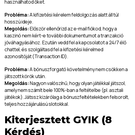
használhatod őket.
Probléma:
A kifizetési kérelem feldolgozás alatt áll túl
hosszú ideje.
Megoldás:
Először ellenőrizd az e-mail fiókod, hogy a
kaszinó nem kért-e további dokumentumot a tranzakció
jóváhagyásához. Ezután vedd fel a kapcsolatot a 24/7 élő
chattel, és szolgáltasd fel a kifizetési kérelmed
azonosítóját (Transaction ID).
Probléma:
A bónuszforgató követelmény nem csökken a
játszott körök után.
Megoldás:
Nagyon valószínű, hogy olyan játékkal játszol,
amely nem számít bele 100%-ban a feltételbe (pl. asztali
játékok). Játssz kizárólag a bónuszfeltételekben felsorolt,
teljes hozzájárulású slotokkal.
Kiterjesztett GYIK (8
Kérdés)