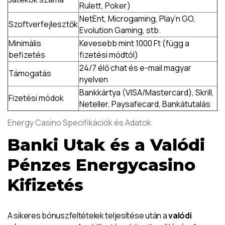
Rulett, Poker)
NetEnt, Microgaming, Play’n GO,
Szoftverfejlesztők
Evolution Gaming, stb.
Minimális
Kevesebb mint 1000 Ft (függ a
befizetés
fizetési módtól)
24/7 élő chat és e-mail magyar
Támogatás
nyelven
Bankkártya (VISA/Mastercard), Skrill,
Fizetési módok
Neteller, Paysafecard, Bankátutalás
Energy Casino Specifikációk és Adatok
Banki Utak és a Valódi
Pénzes Energycasino
Kifizetés
A sikeres bónuszfeltételek teljesítése után a
valódi