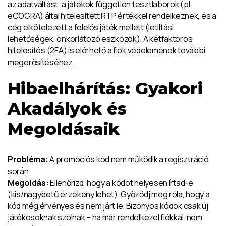
az adatváltást, a játékok független tesztlaborok (pl.
eCOGRA) által hitelesített RTP értékkel rendelkeznek, és a
cég elkötelezett a felelős játék mellett (letiltási
lehetőségek, önkorlátozó eszközök). A kétfaktoros
hitelesítés (2FA) is elérhető a fiók védelemének további
megerősítéséhez.
Hibaelhárítás: Gyakori
Akadályok és
Megoldásaik
Probléma:
A promóciós kód nem működik a regisztráció
során.
Megoldás:
Ellenőrizd, hogy a kódot helyesen írtad-e
(kis/nagybetű érzékeny lehet). Győződj meg róla, hogy a
kód még érvényes és nem járt le. Bizonyos kódok csak új
játékosoknak szólnak – ha már rendelkezel fiókkal, nem