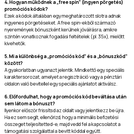
4. Hogyan működnek a „free spin” (ingyen pörgetés)
promóciós kódok?
Ezek a kódok általában egy meghatározott slotra adnak
ingyenes pörgetéseket. A free spin-ekből származó
nyeremények bónuszként kerülnek jóváírásra, amikre
szintén vonatkoznak fogadási feltételek (pl. 35x), mielőtt
kivehetők.
5. Mi a különbség a „promóciós kód” és a „bónuszkód”
között?
A gyakorlatban ugyanazt jelentik. Mindkettő egy speciális
karaktersorozat, amelyet a regisztráció vagy a pénztári
oldalon való bevitellel egy speciális ajánlatot aktiválsz.
6. Előfordulhat, hogy a promóciós kód beváltása után
sem látom a bónuszt?
Ilyenkor először frissítsd az oldalt vagy jelentkezz be újra.
Ha ez sem segít, ellenőrizd, hogy a minimális befizetési
összeget teljesítetted-e, majd vedd fel a kapcsolatot a
támogatási szolgálattal a bevitt kóddal együtt.