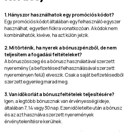
1. Hányszor használhatok egy promóciós kódot?
Egy promóciós kódot általában egy felhasználó egyszer
használhat, egyetlen fiókra vonatkozóan. A kódok nem
kombinálhatók, kivéve, ha azt külön jelzik.
2. Mi történik, ha nyerek a bónuszpénzből, de nem
teljesítem a fogadási feltételeket?
A bónuszösszeg és a bónusz használatával szerzett
nyeremény (a befizetésed felhasználásával szerzett
nyereményen felül) elveszik. Csak a saját befizetésedből
szerzett egyenleg marad meg.
3. Van időkorlát a bónuszfeltételek teljesítésére?
Igen, a legtöbb bónusznak van érvényességi ideje,
általában 7, 14 vagy 30 nap. Ezen idő letelte után a bónusz
és az azt használva szerzett nyeremények
érvénytelenítésre kerülnek.