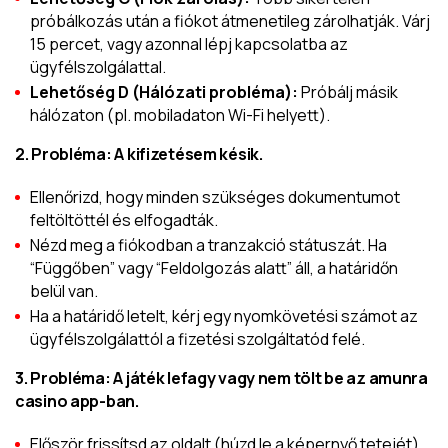
próbálkozás után a fiókot átmenetileg zárolhatják. Várj
15 percet, vagy azonnal lépj kapcsolatba az
ügyfélszolgálattal.
Lehetőség D (Hálózati probléma):
Próbálj másik
hálózaton (pl. mobiladaton Wi-Fi helyett).
2. Probléma: A kifizetésem késik.
Ellenőrizd, hogy minden szükséges dokumentumot
feltöltöttél és elfogadták.
Nézd meg a fiókodban a tranzakció státuszát. Ha
“Függőben” vagy “Feldolgozás alatt” áll, a határidőn
belül van.
Ha a határidő letelt, kérj egy nyomkövetési számot az
ügyfélszolgálattól a fizetési szolgáltatód felé.
3. Probléma: A játék lefagy vagy nem tölt be az
amunra
casino app
-ban.
Először frissítsd az oldalt (húzd le a képernyő tetejét).