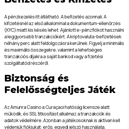
A pénzkezelés itt átlátható. A befizetés azonnali. A
kifizetésnél az első alkalommal a dokumentum-ellenőrzés
(KYC) miatt kis késés lehet. Ajánlott e-pénzfiókot használni
a leggyorsabb tranzakciókért. A kriptovaluta-befizetések
néhány perc alatt feldolgozásra kerülnek. Figyelj a minimális
és maximális összegekre, valamint a lehetséges
tranzakciós díjakra a saját bankod vagy a fizetési
szolgáltatód részéről.
Biztonság és
Felelősségteljes Játék
Az Amunra Casino a Curaçaoi hatóság licensze alatt
működik, és SSL titkosítást alkalmaz a tranzakciók és
adatok védelmére. Azonban a játékosoknak is aktívan kell
védeniük fiókjukat: erős, egyedi jelszó használata,