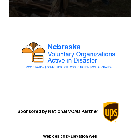
Sponsored by
National VOAD
Partner
Web design
by
Elevation Web