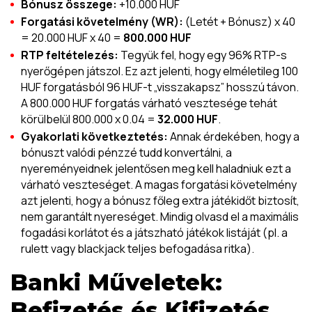
Bónusz összege:
+10.000 HUF
Forgatási követelmény (WR):
(Letét + Bónusz) x 40
= 20.000 HUF x 40 =
800.000 HUF
RTP feltételezés:
Tegyük fel, hogy egy 96% RTP-s
nyerőgépen játszol. Ez azt jelenti, hogy elméletileg 100
HUF forgatásból 96 HUF-t „visszakapsz” hosszú távon.
A 800.000 HUF forgatás várható vesztesége tehát
körülbelül 800.000 x 0.04 =
32.000 HUF
.
Gyakorlati következtetés:
Annak érdekében, hogy a
bónuszt valódi pénzzé tudd konvertálni, a
nyereményeidnek jelentősen meg kell haladniuk ezt a
várható veszteséget. A magas forgatási követelmény
azt jelenti, hogy a bónusz főleg extra játékidőt biztosít,
nem garantált nyereséget. Mindig olvasd el a maximális
fogadási korlátot és a játszható játékok listáját (pl. a
rulett vagy blackjack teljes befogadása ritka).
Banki Műveletek:
Befizetés és Kifizetés