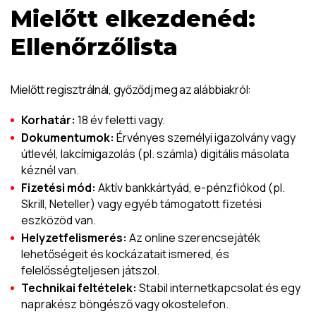
Mielőtt elkezdenéd:
Ellenőrzőlista
Mielőtt regisztrálnál, győződj meg az alábbiakról:
Korhatár:
18 év feletti vagy.
Dokumentumok:
Érvényes személyi igazolvány vagy
útlevél, lakcímigazolás (pl. számla) digitális másolata
kéznél van.
Fizetési mód:
Aktív bankkártyád, e-pénzfiókod (pl.
Skrill, Neteller) vagy egyéb támogatott fizetési
eszközöd van.
Helyzetfelismerés:
Az online szerencsejáték
lehetőségeit és kockázatait ismered, és
felelősségteljesen játszol.
Technikai feltételek:
Stabil internetkapcsolat és egy
naprakész böngésző vagy okostelefon.