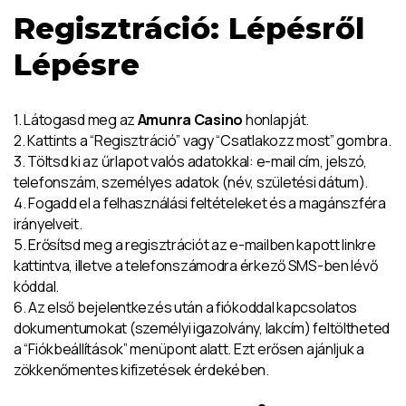
Regisztráció: Lépésről
Lépésre
1. Látogasd meg az
Amunra Casino
honlapját.
2. Kattints a “Regisztráció” vagy “Csatlakozz most” gombra.
3. Töltsd ki az űrlapot valós adatokkal: e-mail cím, jelszó,
telefonszám, személyes adatok (név, születési dátum).
4. Fogadd el a felhasználási feltételeket és a magánszféra
irányelveit.
5. Erősítsd meg a regisztrációt az e-mailben kapott linkre
kattintva, illetve a telefonszámodra érkező SMS-ben lévő
kóddal.
6. Az első bejelentkezés után a fiókoddal kapcsolatos
dokumentumokat (személyi igazolvány, lakcím) feltöltheted
a “Fiókbeállítások” menüpont alatt. Ezt erősen ajánljuk a
zökkenőmentes kifizetések érdekében.