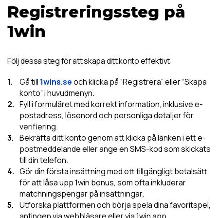
Registreringssteg på
1win
Följ dessa steg för att skapa ditt konto effektivt:
Gå till
1wins.se
och klicka på “Registrera” eller “Skapa
konto” i huvudmenyn.
Fyll i formuläret med korrekt information, inklusive e-
postadress, lösenord och personliga detaljer för
verifiering.
Bekräfta ditt konto genom att klicka på länken i ett e-
postmeddelande eller ange en SMS-kod som skickats
till din telefon.
Gör din första insättning med ett tillgängligt betalsätt
för att låsa upp 1win bonus, som ofta inkluderar
matchningspengar på insättningar.
Utforska plattformen och börja spela dina favoritspel,
antingen via webbläsare eller via 1win app.