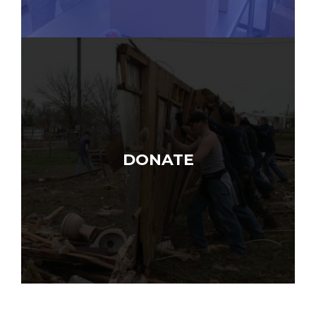
DONATE