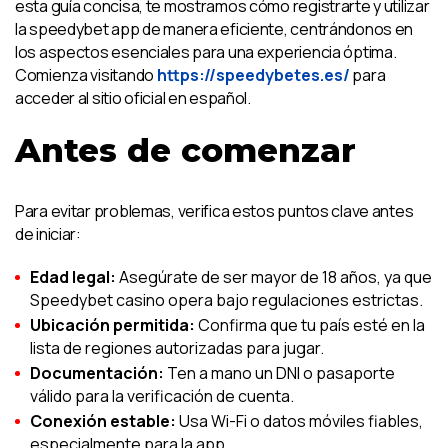
esta guía concisa, te mostramos cómo registrarte y utilizar
la speedybet app de manera eficiente, centrándonos en
los aspectos esenciales para una experiencia óptima.
Comienza visitando
https://speedybetes.es/
para
acceder al sitio oficial en español.
Antes de comenzar
Para evitar problemas, verifica estos puntos clave antes
de iniciar:
Edad legal:
Asegúrate de ser mayor de 18 años, ya que
Speedybet casino opera bajo regulaciones estrictas.
Ubicación permitida:
Confirma que tu país esté en la
lista de regiones autorizadas para jugar.
Documentación:
Ten a mano un DNI o pasaporte
válido para la verificación de cuenta.
Conexión estable:
Usa Wi-Fi o datos móviles fiables,
especialmente para la app.