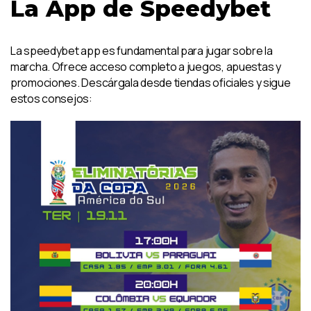
La App de Speedybet
La speedybet app es fundamental para jugar sobre la
marcha. Ofrece acceso completo a juegos, apuestas y
promociones. Descárgala desde tiendas oficiales y sigue
estos consejos: