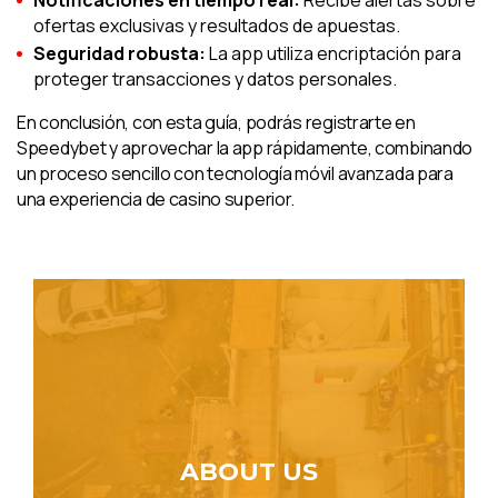
ofertas exclusivas y resultados de apuestas.
Seguridad robusta:
La app utiliza encriptación para
proteger transacciones y datos personales.
En conclusión, con esta guía, podrás registrarte en
Speedybet y aprovechar la app rápidamente, combinando
un proceso sencillo con tecnología móvil avanzada para
una experiencia de casino superior.
ABOUT US