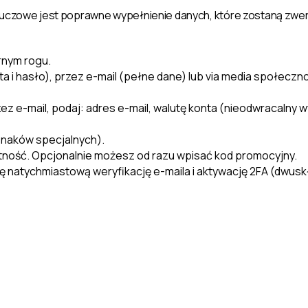
kluczowe jest poprawne wypełnienie danych, które zostaną zwe
órnym rogu.
a i hasło), przez e-mail (pełne dane) lub via media społeczn
ez e-mail, podaj: adres e-mail, walutę konta (nieodwracalny 
 znaków specjalnych).
etność. Opcjonalnie możesz od razu wpisać kod promocyjny.
ię natychmiastową weryfikację e-maila i aktywację 2FA (dwus