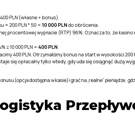
400 PLN (własne + bonus)
u = 200 PLN * 50 =
10 000 PLN
do obrócenia.
nej procentowej wypłacie (RTP) 96%. Oznacza to, że kasino
% z 10 000 PLN =
400 PLN
.
racimy 400 PLN. Otrzymaliśmy bonus na start w wysokości 200
staje się opłacalny tylko wtedy, gdy uda się osiągnąć dużą wy
nusu (opcja dostępna w kasie) i grać na „realne” pieniądze, g
ogistyka Przepły