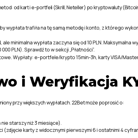
d: od kart i e-portfeli (Skrill, Neteller) po kryptowaluty (Bitcoin,
y wypłata trafiła na tę samą metodę i konto, z którego wyk
N, ale minimalna wypłata zaczyna się od 10 PLN. Maksymalna w
000 PLN). Sprawdź to w sekcji „Płatności”.
owe. Wypłaty: e-portfele/krypto 15min-3h, karty VISA/Maste
wo i Weryfikacja K
niony przy większych wypłatach. 22Bet może poprosić o:
ie starszy niż 3 miesiące).
(zdjęcie karty z widocznymi pierwszymi 6 i ostatnimi 4 cyfram