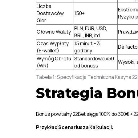
Liczba
Ekstrema
Dostawców
150+
Ryzyko p
Gier
PLN, EUR, USD,
Główne Waluty
Prawdziw
BRL, INR, itd.
Czas Wypłaty
15 minut – 3
De facto
(E-wallet)
godziny
Wymóg Obrotu
Standardowo x50
Wysoki, 
(WR)
od bonusu
Tabela 1: Specyfikacja Techniczna Kasyna 2
Strategia Bo
Bonus powitalny 22Bet sięga 100% do 300€ + 2
Przykład Scenariusza Kalkulacji: