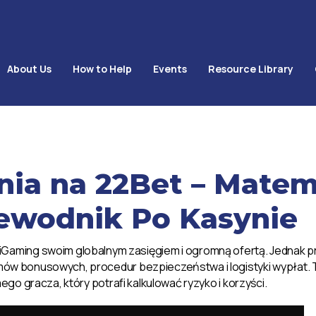
About Us
How to Help
Events
Resource Library
ania na 22Bet – Mate
ewodnik Po Kasynie
u iGaming swoim globalnym zasięgiem i ogromną ofertą. Jednak 
 bonusowych, procedur bezpieczeństwa i logistyki wypłat. T
o gracza, który potrafi kalkulować ryzyko i korzyści.