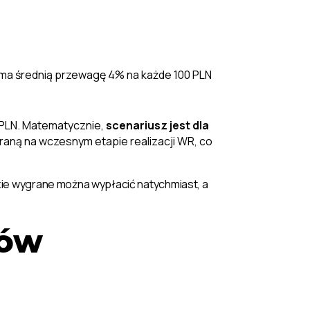
 ma średnią przewagę 4% na każde 100 PLN
 PLN. Matematycznie,
scenariusz jest dla
graną na wczesnym etapie realizacji WR, co
dzie wygrane można wypłacić natychmiast, a
wów