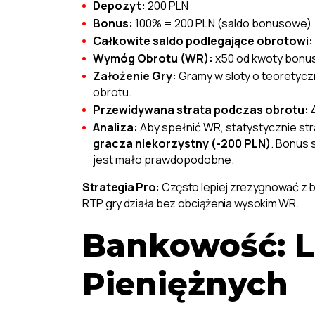
Depozyt:
200 PLN
Bonus:
100% = 200 PLN (saldo bonusowe)
Całkowite saldo podlegające obrotowi:
Wymóg Obrotu (WR):
x50 od kwoty bonus
Założenie Gry:
Gramy w sloty o teoretycz
obrotu.
Przewidywana strata podczas obrotu:
4
Analiza:
Aby spełnić WR, statystycznie st
gracza niekorzystny (-200 PLN)
. Bonus 
jest mało prawdopodobne.
Strategia Pro:
Często lepiej zrezygnować z bo
RTP gry działa bez obciążenia wysokim WR.
Bankowość: L
Pieniężnych