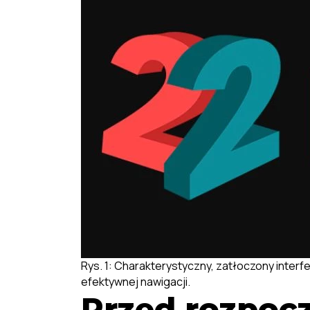
Rys. 1: Charakterystyczny, zatłoczony interf
efektywnej nawigacji.
Przed rozpocz