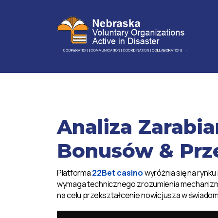
Analiza Zarabi
Bonusów & Prz
Platforma
22Bet casino
wyróżnia się na rynk
wymaga technicznego zrozumienia mechanizmów
na celu przekształcenie nowicjusza w świadomeg