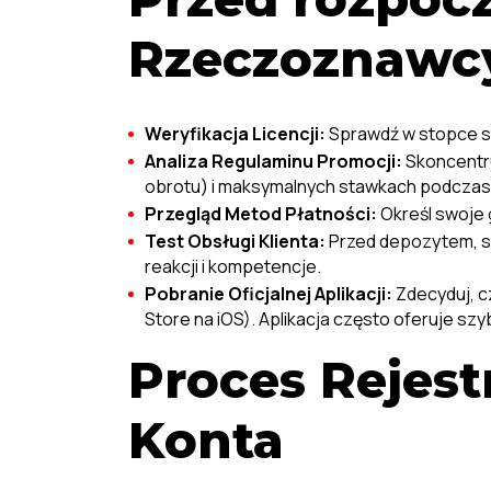
Rzeczoznawc
Weryfikacja Licencji:
Sprawdź w stopce st
Analiza Regulaminu Promocji:
Skoncentruj
obrotu) i maksymalnych stawkach podczas 
Przegląd Metod Płatności:
Określ swoje 
Test Obsługi Klienta:
Przed depozytem, sk
reakcji i kompetencje.
Pobranie Oficjalnej Aplikacji:
Zdecyduj, cz
Store na iOS). Aplikacja często oferuje s
Proces Rejest
Konta