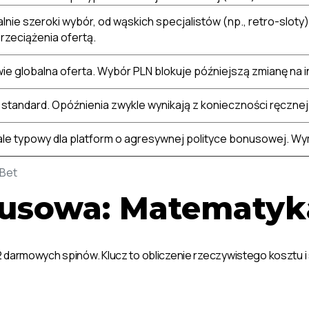
lnie szeroki wybór, od wąskich specjalistów (np., retro-sloty
rzeciążenia ofertą.
ie globalna oferta. Wybór PLN blokuje późniejszą zmianę na i
 standard. Opóźnienia zwykle wynikają z konieczności ręcznej 
ale typowy dla platform o agresywnej polityce bonusowej. Wym
2Bet
nusowa: Matematyka
2 darmowych spinów. Klucz to obliczenie rzeczywistego kosztu 