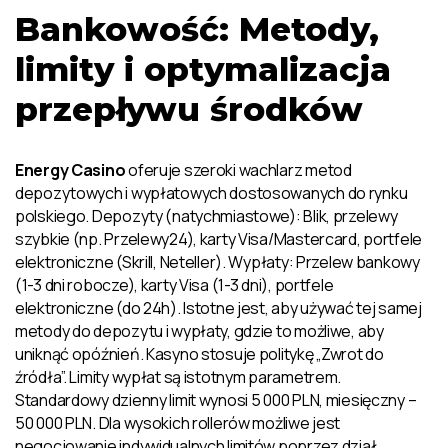
Bankowość: Metody,
limity i optymalizacja
przepływu środków
Energy Casino
oferuje szeroki wachlarz metod
depozytowych i wypłatowych dostosowanych do rynku
polskiego. Depozyty (natychmiastowe): Blik, przelewy
szybkie (np. Przelewy24), karty Visa/Mastercard, portfele
elektroniczne (Skrill, Neteller). Wypłaty: Przelew bankowy
(1-3 dni robocze), karty Visa (1-3 dni), portfele
elektroniczne (do 24h). Istotne jest, aby używać tej samej
metody do depozytu i wypłaty, gdzie to możliwe, aby
uniknąć opóźnień. Kasyno stosuje politykę „Zwrot do
źródła”. Limity wypłat są istotnym parametrem.
Standardowy dzienny limit wynosi 5 000 PLN, miesięczny –
50 000 PLN. Dla wysokich rollerów możliwe jest
negocjowanie indywidualnych limitów poprzez dział