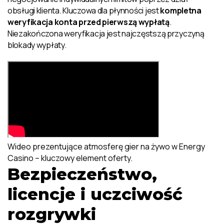
obsługi klienta. Kluczowa dla płynności jest
kompletna
weryfikacja konta przed pierwszą wypłatą
.
Niezakończona weryfikacja jest najczęstszą przyczyną
blokady wypłaty.
Wideo prezentujące atmosferę gier na żywo w Energy
Casino – kluczowy element oferty.
Bezpieczeństwo,
licencje i uczciwość
rozgrywki