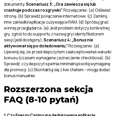
dokumenty.
Scenariusz 3: „Gra zawiesza się lub
crashuje podczas rozgrywki.”
Rozwiązanie: (a) Odśwież
stronę. (b) Sprawdź połączenie internetowe. (c) Zamknij
inne zakładki/aplikacje zużywające RAM. (d) Spróbuj grać
w innej przeglądarce. (e) Jeśli problem dotyczy konkretnej
gry, zgłoś to do supportu z nazwą gry i identyfikatorem
sesji (jeśli dostępny).
Scenariusz 4: „Bonus nie
aktywował się po doładowaniu.”
Rozwiązanie: (a)
Upewnij się, że przed depozytem zaakceptowałeś warunki
bonusu (czasem wymagane zaznaczenie checkboxa). (b)
Sprawdź, czy depozyt spełnia minimalną kwotę wymaganą
dla promocji. (c) Skontaktuj się z live chatem – mogą dodać
bonus manualnie.
Rozszerzona sekcja
FAQ (8-10 pytań)
1. Czy Energy Casino ma dedykowaną aplikację