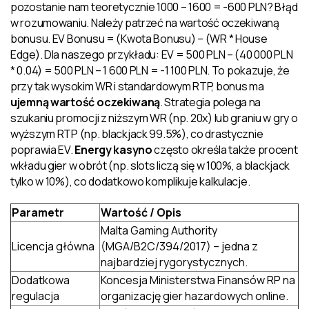
pozostanie nam teoretycznie 1000 – 1600 = -600 PLN? Błąd
w rozumowaniu. Należy patrzeć na wartość oczekiwaną
bonusu. EV Bonusu = (Kwota Bonusu) – (WR * House
Edge). Dla naszego przykładu: EV = 500 PLN – (40 000 PLN
* 0.04) = 500 PLN – 1 600 PLN = -1 100 PLN. To pokazuje, że
przy tak wysokim WR i standardowym RTP, bonus ma
ujemną wartość oczekiwaną
. Strategia polega na
szukaniu promocji z niższym WR (np. 20x) lub graniu w gry o
wyższym RTP (np. blackjack 99.5%), co drastycznie
poprawia EV.
Energy kasyno
często określa także procent
wkładu gier w obrót (np. slots liczą się w 100%, a blackjack
tylko w 10%), co dodatkowo komplikuje kalkulacje.
Parametr
Wartość / Opis
Malta Gaming Authority
Licencja główna
(MGA/B2C/394/2017) – jedna z
najbardziej rygorystycznych.
Dodatkowa
Koncesja Ministerstwa Finansów RP na
regulacja
organizację gier hazardowych online.