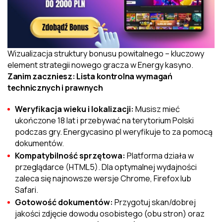
Wizualizacja struktury bonusu powitalnego – kluczowy
element strategii nowego gracza w Energy kasyno.
Zanim zaczniesz: Lista kontrolna wymagań
technicznych i prawnych
Weryfikacja wieku i lokalizacji:
Musisz mieć
ukończone 18 lat i przebywać na terytorium Polski
podczas gry. Energycasino pl weryfikuje to za pomocą
dokumentów.
Kompatybilność sprzętowa:
Platforma działa w
przeglądarce (HTML5). Dla optymalnej wydajności
zaleca się najnowsze wersje Chrome, Firefox lub
Safari.
Gotowość dokumentów:
Przygotuj skan/dobrej
jakości zdjęcie dowodu osobistego (obu stron) oraz