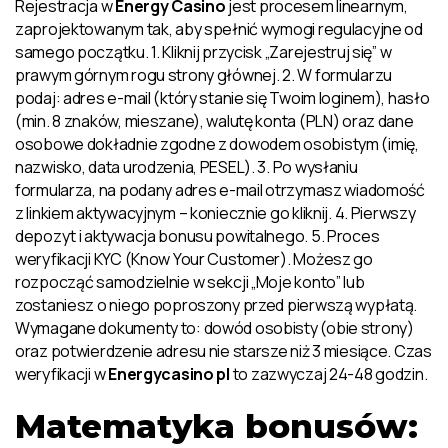
Rejestracja w
Energy Casino
jest procesem linearnym,
zaprojektowanym tak, aby spełnić wymogi regulacyjne od
samego początku. 1. Kliknij przycisk „Zarejestruj się” w
prawym górnym rogu strony głównej. 2. W formularzu
podaj: adres e-mail (który stanie się Twoim loginem), hasło
(min. 8 znaków, mieszane), walutę konta (PLN) oraz dane
osobowe dokładnie zgodne z dowodem osobistym (imię,
nazwisko, data urodzenia, PESEL). 3. Po wysłaniu
formularza, na podany adres e-mail otrzymasz wiadomość
z linkiem aktywacyjnym – koniecznie go kliknij. 4. Pierwszy
depozyt i aktywacja bonusu powitalnego. 5. Proces
weryfikacji KYC (Know Your Customer). Możesz go
rozpocząć samodzielnie w sekcji „Moje konto” lub
zostaniesz o niego poproszony przed pierwszą wypłatą.
Wymagane dokumenty to: dowód osobisty (obie strony)
oraz potwierdzenie adresu nie starsze niż 3 miesiące. Czas
weryfikacji w
Energycasino pl
to zazwyczaj 24-48 godzin.
Matematyka bonusów: