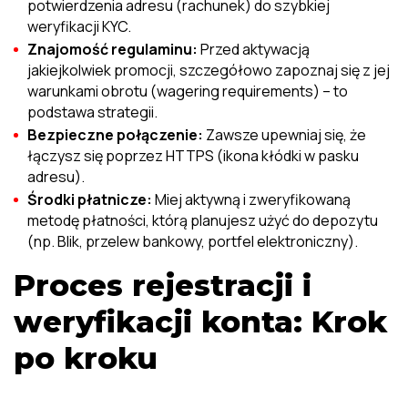
potwierdzenia adresu (rachunek) do szybkiej
weryfikacji KYC.
Znajomość regulaminu:
Przed aktywacją
jakiejkolwiek promocji, szczegółowo zapoznaj się z jej
warunkami obrotu (wagering requirements) – to
podstawa strategii.
Bezpieczne połączenie:
Zawsze upewniaj się, że
łączysz się poprzez HTTPS (ikona kłódki w pasku
adresu).
Środki płatnicze:
Miej aktywną i zweryfikowaną
metodę płatności, którą planujesz użyć do depozytu
(np. Blik, przelew bankowy, portfel elektroniczny).
Proces rejestracji i
weryfikacji konta: Krok
po kroku