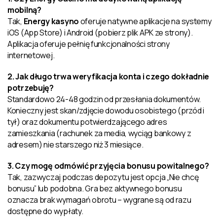
mobilną?
Tak,
Energy kasyno
oferuje natywne aplikacje na systemy
iOS (App Store) i Android (pobierz plik APK ze strony).
Aplikacja oferuje pełnię funkcjonalności strony
internetowej.
2. Jak długo trwa weryfikacja konta i czego dokładnie
potrzebuję?
Standardowo 24-48 godzin od przesłania dokumentów.
Konieczny jest skan/zdjęcie dowodu osobistego (przód i
tył) oraz dokumentu potwierdzającego adres
zamieszkania (rachunek za media, wyciąg bankowy z
adresem) nie starszego niż 3 miesiące.
3. Czy mogę odmówić przyjęcia bonusu powitalnego?
Tak, zazwyczaj podczas depozytu jest opcja „Nie chcę
bonusu” lub podobna. Gra bez aktywnego bonusu
oznacza brak wymagań obrotu – wygrane są od razu
dostępne do wypłaty.