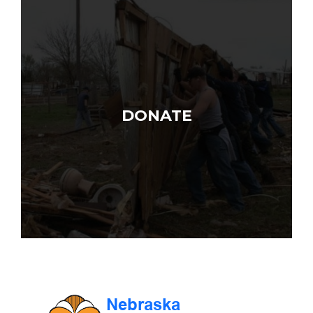
DONATE