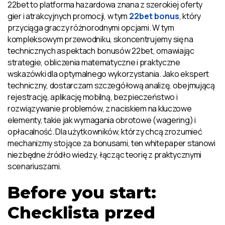
22bet to platforma hazardowa znana z szerokiej oferty
gier i atrakcyjnych promocji, w tym
22bet bonus
, który
przyciąga graczy różnorodnymi opcjami. W tym
kompleksowym przewodniku, skoncentrujemy się na
technicznych aspektach bonusów 22bet, omawiając
strategie, obliczenia matematyczne i praktyczne
wskazówki dla optymalnego wykorzystania. Jako ekspert
techniczny, dostarczam szczegółową analizę, obejmującą
rejestrację, aplikację mobilną, bezpieczeństwo i
rozwiązywanie problemów, z naciskiem na kluczowe
elementy, takie jak wymagania obrotowe (wagering) i
opłacalność. Dla użytkowników, którzy chcą zrozumieć
mechanizmy stojące za bonusami, ten whitepaper stanowi
niezbędne źródło wiedzy, łącząc teorię z praktycznymi
scenariuszami.
Before you start:
Checklista przed