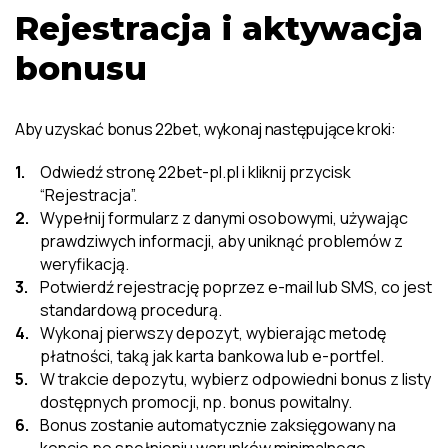
Rejestracja i aktywacja
bonusu
Aby uzyskać bonus 22bet, wykonaj następujące kroki:
Odwiedź stronę 22bet-pl.pl i kliknij przycisk
“Rejestracja”.
Wypełnij formularz z danymi osobowymi, używając
prawdziwych informacji, aby uniknąć problemów z
weryfikacją.
Potwierdź rejestrację poprzez e-mail lub SMS, co jest
standardową procedurą.
Wykonaj pierwszy depozyt, wybierając metodę
płatności, taką jak karta bankowa lub e-portfel.
W trakcie depozytu, wybierz odpowiedni bonus z listy
dostępnych promocji, np. bonus powitalny.
Bonus zostanie automatycznie zaksięgowany na