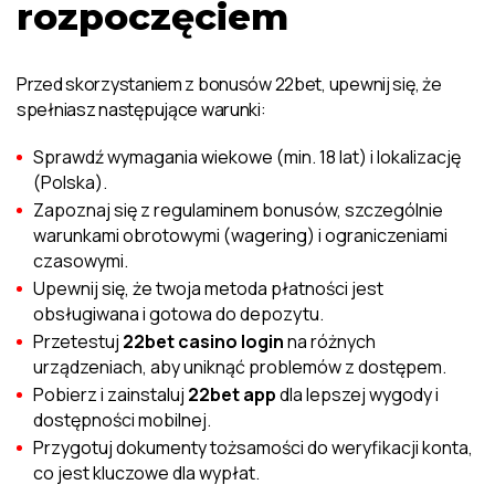
rozpoczęciem
Przed skorzystaniem z bonusów 22bet, upewnij się, że
spełniasz następujące warunki:
Sprawdź wymagania wiekowe (min. 18 lat) i lokalizację
(Polska).
Zapoznaj się z regulaminem bonusów, szczególnie
warunkami obrotowymi (wagering) i ograniczeniami
czasowymi.
Upewnij się, że twoja metoda płatności jest
obsługiwana i gotowa do depozytu.
Przetestuj
22bet casino login
na różnych
urządzeniach, aby uniknąć problemów z dostępem.
Pobierz i zainstaluj
22bet app
dla lepszej wygody i
dostępności mobilnej.
Przygotuj dokumenty tożsamości do weryfikacji konta,
co jest kluczowe dla wypłat.