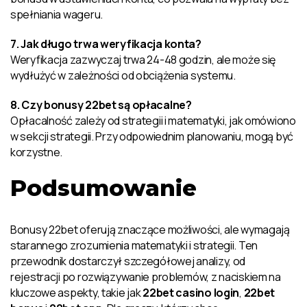
spełniania wageru.
7. Jak długo trwa weryfikacja konta?
Weryfikacja zazwyczaj trwa 24-48 godzin, ale może się
wydłużyć w zależności od obciążenia systemu.
8. Czy bonusy 22bet są opłacalne?
Opłacalność zależy od strategii i matematyki, jak omówiono
w sekcji strategii. Przy odpowiednim planowaniu, mogą być
korzystne.
Podsumowanie
Bonusy 22bet oferują znaczące możliwości, ale wymagają
starannego zrozumienia matematyki i strategii. Ten
przewodnik dostarczył szczegółowej analizy, od
rejestracji po rozwiązywanie problemów, z naciskiem na
kluczowe aspekty, takie jak
22bet casino login
,
22bet