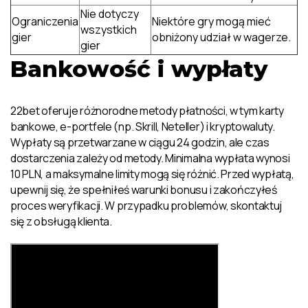
Nie dotyczy
Ograniczenia
Niektóre gry mogą mieć
wszystkich
gier
obniżony udział w wagerze.
gier
Bankowość i wypłaty
22bet oferuje różnorodne metody płatności, w tym karty
bankowe, e-portfele (np. Skrill, Neteller) i kryptowaluty.
Wypłaty są przetwarzane w ciągu 24 godzin, ale czas
dostarczenia zależy od metody. Minimalna wypłata wynosi
10 PLN, a maksymalne limity mogą się różnić. Przed wypłatą,
upewnij się, że spełniłeś warunki bonusu i zakończyłeś
proces weryfikacji. W przypadku problemów, skontaktuj
się z obsługą klienta.