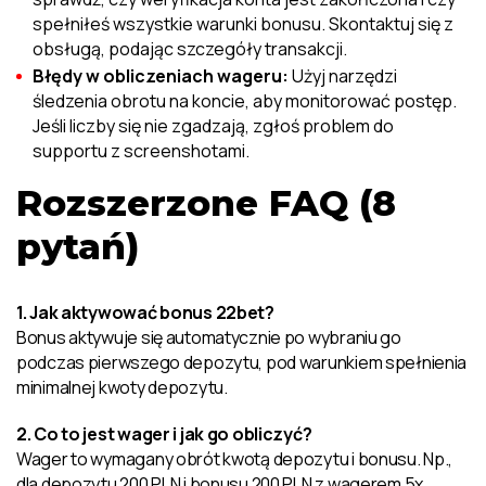
spełniłeś wszystkie warunki bonusu. Skontaktuj się z
obsługą, podając szczegóły transakcji.
Błędy w obliczeniach wageru:
Użyj narzędzi
śledzenia obrotu na koncie, aby monitorować postęp.
Jeśli liczby się nie zgadzają, zgłoś problem do
supportu z screenshotami.
Rozszerzone FAQ (8
pytań)
1. Jak aktywować bonus 22bet?
Bonus aktywuje się automatycznie po wybraniu go
podczas pierwszego depozytu, pod warunkiem spełnienia
minimalnej kwoty depozytu.
2. Co to jest wager i jak go obliczyć?
Wager to wymagany obrót kwotą depozytu i bonusu. Np.,
dla depozytu 200 PLN i bonusu 200 PLN z wagerem 5x,