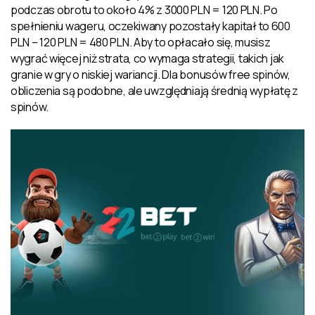
podczas obrotu to około 4% z 3000 PLN = 120 PLN. Po
spełnieniu wageru, oczekiwany pozostały kapitał to 600
PLN – 120 PLN = 480 PLN. Aby to opłacało się, musisz
wygrać więcej niż strata, co wymaga strategii, takich jak
granie w gry o niskiej wariancji. Dla bonusów free spinów,
obliczenia są podobne, ale uwzględniają średnią wypłatę z
spinów.