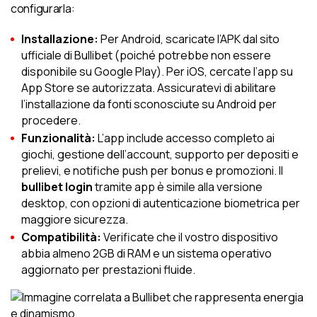
configurarla:
Installazione:
Per Android, scaricate l’APK dal sito
ufficiale di Bullibet (poiché potrebbe non essere
disponibile su Google Play). Per iOS, cercate l’app su
App Store se autorizzata. Assicuratevi di abilitare
l’installazione da fonti sconosciute su Android per
procedere.
Funzionalità:
L’app include accesso completo ai
giochi, gestione dell’account, supporto per depositi e
prelievi, e notifiche push per bonus e promozioni. Il
bullibet login
tramite app è simile alla versione
desktop, con opzioni di autenticazione biometrica per
maggiore sicurezza.
Compatibilità:
Verificate che il vostro dispositivo
abbia almeno 2GB di RAM e un sistema operativo
aggiornato per prestazioni fluide.