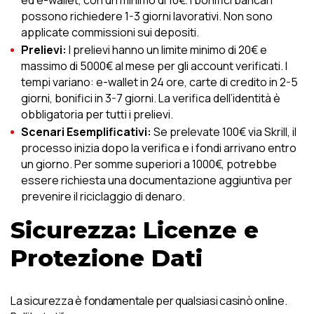
ed e-wallet, con un minimo di 10€. I bonifici bancari
possono richiedere 1-3 giorni lavorativi. Non sono
applicate commissioni sui depositi.
Prelievi:
I prelievi hanno un limite minimo di 20€ e
massimo di 5000€ al mese per gli account verificati. I
tempi variano: e-wallet in 24 ore, carte di credito in 2-5
giorni, bonifici in 3-7 giorni. La verifica dell’identità è
obbligatoria per tutti i prelievi.
Scenari Esemplificativi:
Se prelevate 100€ via Skrill, il
processo inizia dopo la verifica e i fondi arrivano entro
un giorno. Per somme superiori a 1000€, potrebbe
essere richiesta una documentazione aggiuntiva per
prevenire il riciclaggio di denaro.
Sicurezza: Licenze e
Protezione Dati
La sicurezza è fondamentale per qualsiasi casinò online.