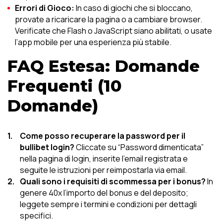
Errori di Gioco:
In caso di giochi che si bloccano,
provate a ricaricare la pagina o a cambiare browser.
Verificate che Flash o JavaScript siano abilitati, o usate
l’app mobile per una esperienza più stabile.
FAQ Estesa: Domande
Frequenti (10
Domande)
Come posso recuperare la password per il
bullibet login?
Cliccate su “Password dimenticata”
nella pagina di login, inserite l’email registrata e
seguite le istruzioni per reimpostarla via email.
Quali sono i requisiti di scommessa per i bonus?
In
genere 40x l’importo del bonus e del deposito;
leggete sempre i termini e condizioni per dettagli
specifici.