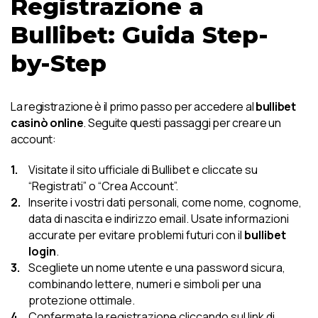
Registrazione a
Bullibet: Guida Step-
by-Step
La registrazione è il primo passo per accedere al
bullibet
casinò online
. Seguite questi passaggi per creare un
account:
Visitate il sito ufficiale di Bullibet e cliccate su
“Registrati” o “Crea Account”.
Inserite i vostri dati personali, come nome, cognome,
data di nascita e indirizzo email. Usate informazioni
accurate per evitare problemi futuri con il
bullibet
login
.
Scegliete un nome utente e una password sicura,
combinando lettere, numeri e simboli per una
protezione ottimale.
Confermate la registrazione cliccando sul link di