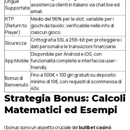
Lingue
assistenza clienti in italiano via chat live ed
Supportate
email.
RTP
Medio del 96% per le slot, variabile per i
(Return to
giochi da tavolo; verificabile nelle info di
Player)
ciascun gioco.
Crittografia SSL a 256-bit per proteggere i
Sicurezza
dati personali e le transazioni finanziarie.
Disponibile per Android e iOS, con
App Mobile
funzionalità complete e interfaccia user-
friendly.
Fino a 500€ + 100 giri gratuiti su deposito
Bonus di
minimo di 10€, con requisiti di scommessa di
Benvenuto
40x.
Strategia Bonus: Calcoli
Matematici ed Esempi
I bonus sono un aspetto cruciale del
bullibet casinò