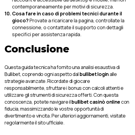
contemporaneamente per motivi di sicurezza.
Cosa fare in caso di problemi tecnici durante il
gioco?
Provate a ricaricare la pagina, controllate la
connessione, o contattate il supporto con dettagli
specifici per assistenza rapida.
Conclusione
Questa guida tecnica ha fornito una analisi esaustiva di
Bullibet, coprendo ogni aspetto dal
bullibet login
alle
strategie avanzate. Ricordate di giocare
responsabilmente, sfruttare i bonus con calcoli attenti e
utilizzare gli strumenti di sicurezza offerti. Con questa
conoscenza, potete navigare il
bullibet casinò online
con
fiducia, massimizzando le vostre opportunità di
divertimento e vincita. Per ulteriori aggiornamenti, visitate
regolarmente il sito ufficiale.