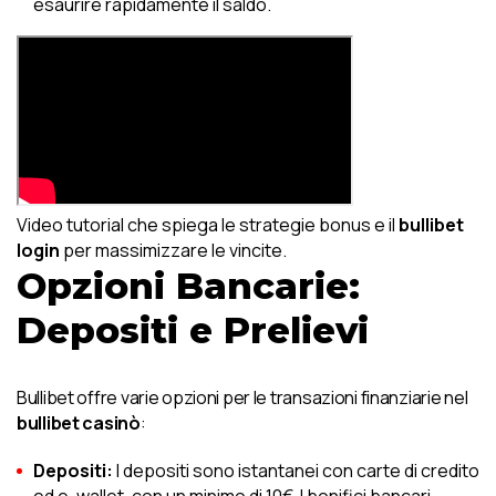
esaurire rapidamente il saldo.
Video tutorial che spiega le strategie bonus e il
bullibet
login
per massimizzare le vincite.
Opzioni Bancarie:
Depositi e Prelievi
Bullibet offre varie opzioni per le transazioni finanziarie nel
bullibet casinò
:
Depositi:
I depositi sono istantanei con carte di credito