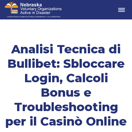
Me
Analisi Tecnica di
Bullibet: Sbloccare
Login, Calcoli
Bonus e
Troubleshooting
per il Casinò Online