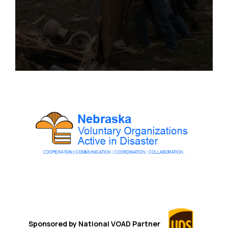
Sponsored by
National VOAD
Partner