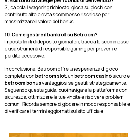
9. Esistono strategie per i bonus di benvenuto?
Sì, calcola il wagering richiesto, gioca su giochi con
contributo alto e evita scommesse rischiose per
massimizzare il valore del bonus.
10. Come gestire il bankroll su Betroom?
Imposta limiti di deposito giornalieri, traccia le scommesse
e usa strumenti di responsible gaming per prevenire
perdite eccessive.
In conclusione, Betroom offre un’esperienza di gioco
completa con
betroom slot
, un
betroom casinò
sicuro e
betroom bonus
vantaggiosi se gestiti strategicamente.
Seguendo questa guida, puoi navigare la piattaforma con
sicurezza, ottimizzare le tue vincite e risolvere problemi
comuni. Ricorda sempre di giocare in modo responsabile e
di verificare i termini aggiornati sul sito ufficiale.