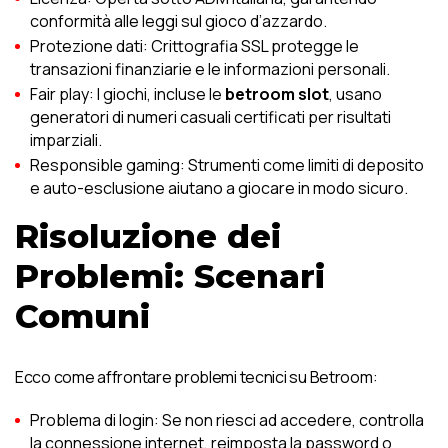
conformità alle leggi sul gioco d’azzardo.
Protezione dati: Crittografia SSL protegge le
transazioni finanziarie e le informazioni personali.
Fair play: I giochi, incluse le
betroom slot
, usano
generatori di numeri casuali certificati per risultati
imparziali.
Responsible gaming: Strumenti come limiti di deposito
e auto-esclusione aiutano a giocare in modo sicuro.
Risoluzione dei
Problemi: Scenari
Comuni
Ecco come affrontare problemi tecnici su Betroom:
Problema di login: Se non riesci ad accedere, controlla
la connessione internet, reimposta la password o