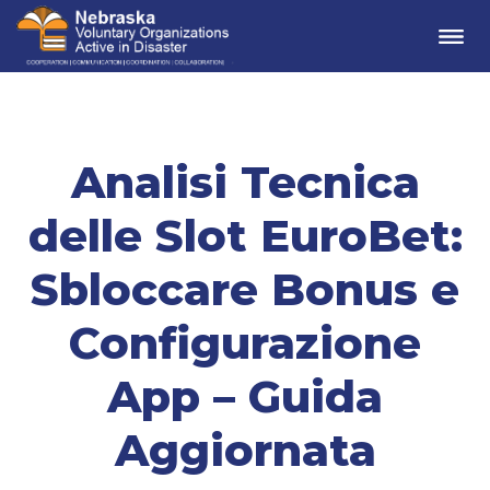
Me
Analisi Tecnica
delle Slot EuroBet:
Sbloccare Bonus e
Configurazione
App – Guida
Aggiornata