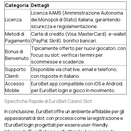
Categoria
Dettagli
Licenza AAMS (Amministrazione Autonoma
Licenza
dei Monopoli di Stato) italiana, garantendo
sicurezza e regolamentazione.
Metodi di
Carte di credito (Visa, MasterCard), e-wallet
Pagamento
(PayPal, Skrill), bonifici bancari.
Tipicamente offerto per nuovi giocatori, con
Bonus di
focus su slot; verifica i termini per
Benvenuto
scommesse e scadenze.
Supporto
Disponibile via chat live, email e telefono,
Clienti
con risposte in italiano.
Accesso
EuroBet app compatibile con iOS e Android,
Mobile
per EuroBet login e gioco in movimento.
Specifiche Rapide di EuroBet Casinò Slot
In conclusione, EuroBet offre un ambiente affidabile per gli
appassionati di slot, con processi come la registrazione e
l’EuroBet login progettati per essere user-friendly.