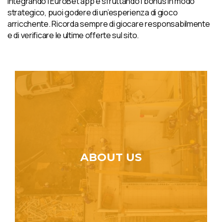
Integrando l’EuroBet app e sfruttando i bonus in modo
strategico, puoi godere di un’esperienza di gioco
arricchente. Ricorda sempre di giocare responsabilmente
e di verificare le ultime offerte sul sito.
ABOUT US