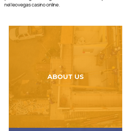
nel leovegas casino online.
ABOUT US