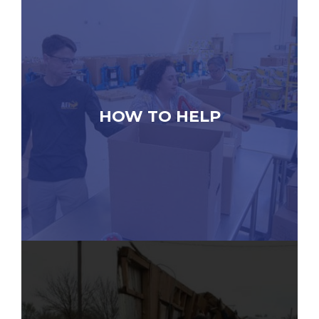
HOW TO HELP