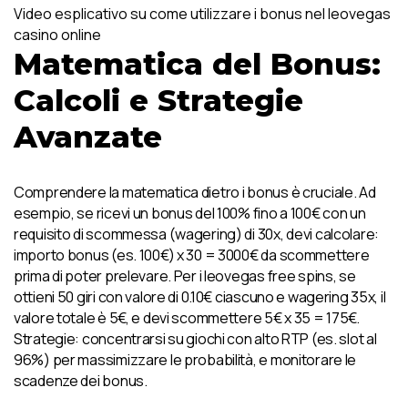
Video esplicativo su come utilizzare i bonus nel leovegas
casino online
Matematica del Bonus:
Calcoli e Strategie
Avanzate
Comprendere la matematica dietro i bonus è cruciale. Ad
esempio, se ricevi un bonus del 100% fino a 100€ con un
requisito di scommessa (wagering) di 30x, devi calcolare:
importo bonus (es. 100€) x 30 = 3000€ da scommettere
prima di poter prelevare. Per i leovegas free spins, se
ottieni 50 giri con valore di 0.10€ ciascuno e wagering 35x, il
valore totale è 5€, e devi scommettere 5€ x 35 = 175€.
Strategie: concentrarsi su giochi con alto RTP (es. slot al
96%) per massimizzare le probabilità, e monitorare le
scadenze dei bonus.