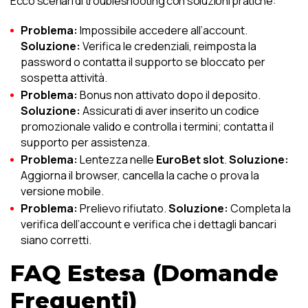
Ecco scenari di troubleshooting con soluzioni pratiche:
Problema:
Impossibile accedere all’account.
Soluzione:
Verifica le credenziali, reimposta la
password o contatta il supporto se bloccato per
sospetta attività.
Problema:
Bonus non attivato dopo il deposito.
Soluzione:
Assicurati di aver inserito un codice
promozionale valido e controlla i termini; contatta il
supporto per assistenza.
Problema:
Lentezza nelle
EuroBet slot
.
Soluzione:
Aggiorna il browser, cancella la cache o prova la
versione mobile.
Problema:
Prelievo rifiutato.
Soluzione:
Completa la
verifica dell’account e verifica che i dettagli bancari
siano corretti.
FAQ Estesa (Domande
Frequenti)