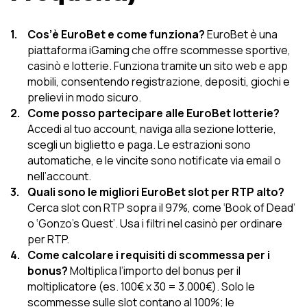
Cos’è EuroBet e come funziona?
EuroBet è una
piattaforma iGaming che offre scommesse sportive,
casinò e lotterie. Funziona tramite un sito web e app
mobili, consentendo registrazione, depositi, giochi e
prelievi in modo sicuro.
Come posso partecipare alle EuroBet lotterie?
Accedi al tuo account, naviga alla sezione lotterie,
scegli un biglietto e paga. Le estrazioni sono
automatiche, e le vincite sono notificate via email o
nell’account.
Quali sono le migliori EuroBet slot per RTP alto?
Cerca slot con RTP sopra il 97%, come ‘Book of Dead’
o ‘Gonzo’s Quest’. Usa i filtri nel casinò per ordinare
per RTP.
Come calcolare i requisiti di scommessa per i
bonus?
Moltiplica l’importo del bonus per il
moltiplicatore (es. 100€ x 30 = 3.000€). Solo le
scommesse sulle slot contano al 100%; le