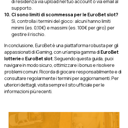
di residenza via upload nel tuo account o via email al
supporto.
Ci sono limiti di scommessa per le EuroBet slot?
Sì, controlla i termini del gioco: alcuni hanno limiti
minimi (es. 0,10€) e massimi (es. 100€ per giro) per
gestire il rischio.
In conclusione, EuroBet è una piattaforma robusta per gli
appassionati di iGaming, con un’ampia gamma di
EuroBet
lotterie
e
EuroBet slot
. Seguendo questa guida, puoi
navigare in modo sicuro, ottimizzare i bonus e risolvere
problemi comuni. Ricorda di giocare responsabilmente e di
consultare regolarmente i termini per aggiornamenti. Per
ulteriori dettagli, visita sempre il sito ufficiale per le
informazioni più recenti.