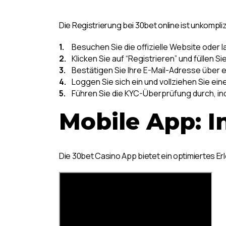
Die Registrierung bei 30bet online ist unkompliz
Besuchen Sie die offizielle Website oder 
Klicken Sie auf “Registrieren” und füllen
Bestätigen Sie Ihre E-Mail-Adresse über e
Loggen Sie sich ein und vollziehen Sie ein
Führen Sie die KYC-Überprüfung durch, 
Mobile App: I
Die 30bet Casino App bietet ein optimiertes Erle