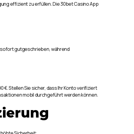
ung effizient zu erfüllen. Die 30bet Casino App
t sofort gutgeschrieben, während
. Stellen Sie sicher, dass Ihr Konto verifiziert
ansaktionen mobil durchgeführt werden können.
zierung
rhöhte Sicherheit: