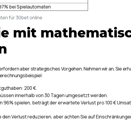
-97% bei Spielautomaten
ten für 30bet online
ie mit mathematis
n
, erfordern aber strategisches Vorgehen. Nehmen wir an, Sie er
Berechnungsbeispiel:
tguthaben: 200 €.
müssen innerhalb von 30 Tagen umgesetzt werden.
 96% spielen, beträgt der erwartete Verlust pro 100 € Umsatz
e den Verlust reduzieren, aber achten Sie auf Einschränkungen