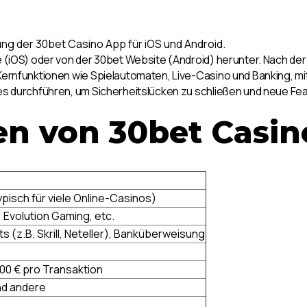
htung der 30bet Casino App für iOS und Android.
 (iOS) oder von der 30bet Website (Android) herunter. Nach der I
 Kernfunktionen wie Spielautomaten, Live-Casino und Banking, mi
tes durchführen, um Sicherheitslücken zu schließen und neue Fe
en von 30bet Casin
isch für viele Online-Casinos)
 Evolution Gaming, etc.
ts (z.B. Skrill, Neteller), Banküberweisung
.000 € pro Transaktion
nd andere