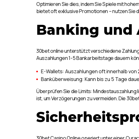
Optimieren Sie dies, indem Sie Spiele mit hohe
bietet oft exklusive Promotionen – nutzen Sie d
Banking und
30bet online unterstützt verschiedene Zahlun
Auszahlungen 1-5 Bankarbeitstage dauern kön
E-Wallets: Auszahlungen oft innerhalb von
Banküberweisung: Kann bis zu 5 Tage daue
Überprüfen Sie die Limits: Mindestauszahlung lie
ist, um Verzögerungen zu vermeiden. Die 30be
Sicherheitspr
30bet Casino Online operiert unter einer Cura