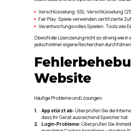
Verschlüsselung: SSL-Verschlüsselung (2
Fair Play: Spiele verwenden zertifizierte Z
Verantwortungsvolles Spielen: Tools wie E
Obwohl die Lizenzierung nicht so streng wie in
jedoch immer eigene Recherchen durchführen u
Fehlerbehebu
Website
Häufige Probleme und Lösungen:
App stürzt ab:
Überprüfen Sie die Internet
dass Ihr Gerät ausreichend Speicher hat.
Login-Probleme:
Überprüfen Sie Anmelde
manchmal Caches benötigen – löschen S