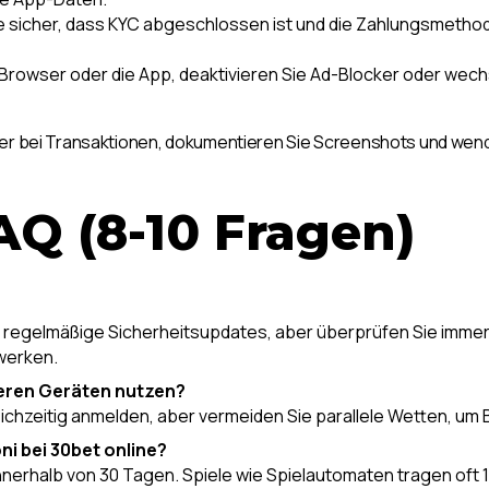
e sicher, dass KYC abgeschlossen ist und die Zahlungsmethode
 Browser oder die App, deaktivieren Sie Ad-Blocker oder wechs
ler bei Transaktionen, dokumentieren Sie Screenshots und wen
AQ (8-10 Fragen)
egelmäßige Sicherheitsupdates, aber überprüfen Sie immer d
werken.
reren Geräten nutzen?
leichzeitig anmelden, aber vermeiden Sie parallele Wetten, um
i bei 30bet online?
nerhalb von 30 Tagen. Spiele wie Spielautomaten tragen oft 