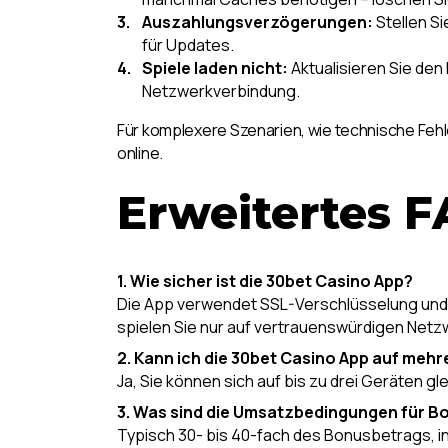
Auszahlungsverzögerungen:
Stellen Si
für Updates.
Spiele laden nicht:
Aktualisieren Sie den
Netzwerkverbindung.
Für komplexere Szenarien, wie technische Feh
online.
Erweitertes F
1. Wie sicher ist die 30bet Casino App?
Die App verwendet SSL-Verschlüsselung und r
spielen Sie nur auf vertrauenswürdigen Netz
2. Kann ich die 30bet Casino App auf meh
Ja, Sie können sich auf bis zu drei Geräten g
3. Was sind die Umsatzbedingungen für Bon
Typisch 30- bis 40-fach des Bonusbetrags, in