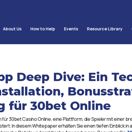
About Us
How to Help
Events
Resource Library
pp Deep Dive: Ein Te
nstallation, Bonusstr
 für 30bet Online
 30bet Casino Online, eine Plattform, die Spieler mit einer br
t. In diesem Whitepaper erhalten Sie einen tiefen Einblick in a