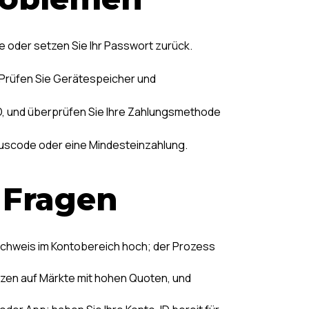
 oder setzen Sie Ihr Passwort zurück.
n. Prüfen Sie Gerätespeicher und
ID, und überprüfen Sie Ihre Zahlungsmethode
uscode oder eine Mindesteinzahlung.
 Fragen
chweis im Kontobereich hoch; der Prozess
tzen auf Märkte mit hohen Quoten, und