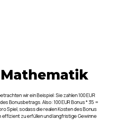
er Mathematik
rachten wir ein Beispiel: Sie zahlen 100 EUR
des Bonusbetrags. Also: 100 EUR Bonus * 35 =
pro Spiel, sodass die realen Kosten des Bonus
ffizient zu erfüllen und langfristige Gewinne