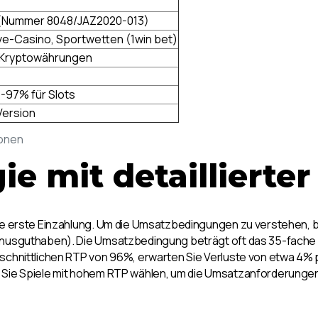
(Nummer 8048/JAZ2020-013)
ive-Casino, Sportwetten (1win bet)
 Kryptowährungen
6-97% für Slots
Version
ionen
ie mit detailliert
ie erste Einzahlung. Um die Umsatzbedingungen zu verstehen, bet
onusguthaben). Die Umsatzbedingung beträgt oft das 35-fache 
schnittlichen RTP von 96%, erwarten Sie Verluste von etwa 4% 
Sie Spiele mit hohem RTP wählen, um die Umsatzanforderungen e