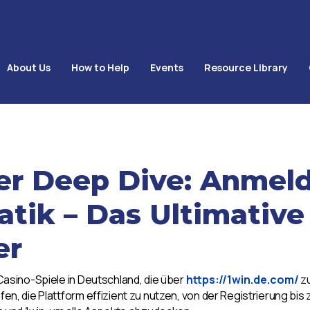
About Us
How to Help
Events
Resource Library
er Deep Dive: Anmel
ik – Das Ultimative
er
 Casino-Spiele in Deutschland, die über
https://1win.de.com/
zu
fen, die Plattform effizient zu nutzen, von der Registrierung bis