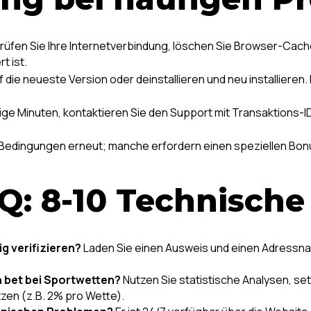
üfen Sie Ihre Internetverbindung, löschen Sie Browser-Cache
t ist.
f die neueste Version oder deinstallieren und neu installiere
ige Minuten, kontaktieren Sie den Support mit Transaktions-
-Bedingungen erneut; manche erfordern einen speziellen Bon
Q: 8-10 Technische
g verifizieren?
Laden Sie einen Ausweis und einen Adressna
n bet bei Sportwetten?
Nutzen Sie statistische Analysen, se
ätzen (z.B. 2% pro Wette).