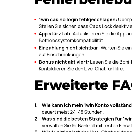
1win casino login fehlgeschlagen:
Überpr
Stellen Sie sicher, dass Caps Lock deaktivier
App stürzt ab:
Aktualisieren Sie die App au
Betriebssystemkompatibilität.
Einzahlung nicht sichtbar:
Warten Sie ein
auf Einschränkungen.
Bonus nicht aktiviert:
Lesen Sie die Boni
Kontaktieren Sie den Live-Chat für Hilfe.
Erweiterte FA
Wie kann ich mein 1win Konto vollständi
dauert meist 24-48 Stunden.
Was sind die besten Strategien für 1wi
verwalten Sie Ihr Bankroll mit festen Eins