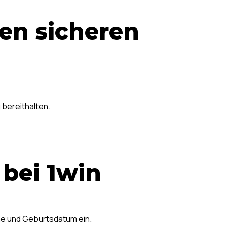
nen sicheren
 bereithalten.
 bei 1win
me und Geburtsdatum ein.