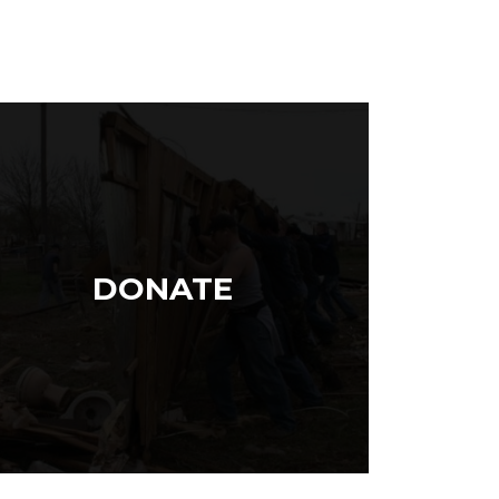
DONATE