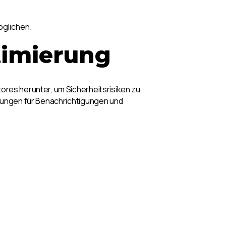
öglichen.
timierung
Stores herunter, um Sicherheitsrisiken zu
tellungen für Benachrichtigungen und