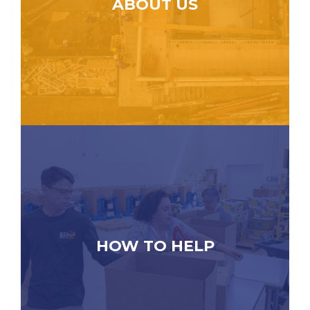
ABOUT US
HOW TO HELP