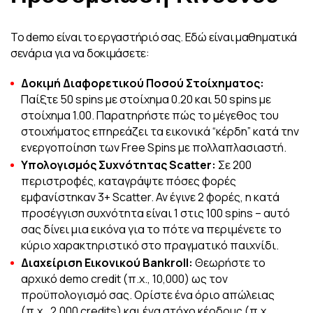
Το demo είναι το εργαστήριό σας. Εδώ είναι μαθηματικά
σενάρια για να δοκιμάσετε:
Δοκιμή Διαφορετικού Ποσού Στοίχηματος:
Παίξτε 50 spins με στοίχημα 0.20 και 50 spins με
στοίχημα 1.00. Παρατηρήστε πώς το μέγεθος του
στοιχήματος επηρεάζει τα εικονικά “κέρδη” κατά την
ενεργοποίηση των Free Spins με πολλαπλασιαστή.
Υπολογισμός Συχνότητας Scatter:
Σε 200
περιστροφές, καταγράψτε πόσες φορές
εμφανίστηκαν 3+ Scatter. Αν έγινε 2 φορές, η κατά
προσέγγιση συχνότητα είναι 1 στις 100 spins – αυτό
σας δίνει μια εικόνα για το πότε να περιμένετε το
κύριο χαρακτηριστικό στο πραγματικό παιχνίδι.
Διαχείριση Εικονικού Bankroll:
Θεωρήστε το
αρχικό demo credit (π.χ., 10,000) ως τον
προϋπολογισμό σας. Ορίστε ένα όριο απώλειας
(π.χ., 2,000 credits) και ένα στόχο κέρδους (π.χ.,