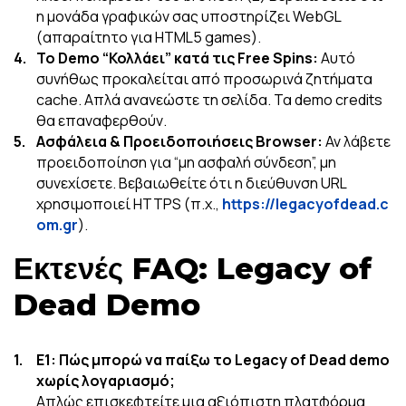
η μονάδα γραφικών σας υποστηρίζει WebGL
(απαραίτητο για HTML5 games).
Το Demo “Κολλάει” κατά τις Free Spins:
Αυτό
συνήθως προκαλείται από προσωρινά ζητήματα
cache. Απλά ανανεώστε τη σελίδα. Τα demo credits
θα επαναφερθούν.
Ασφάλεια & Προειδοποιήσεις Browser:
Αν λάβετε
προειδοποίηση για “μη ασφαλή σύνδεση”, μη
συνεχίσετε. Βεβαιωθείτε ότι η διεύθυνση URL
χρησιμοποιεί HTTPS (π.χ.,
https://legacyofdead.c
om.gr
).
Εκτενές FAQ: Legacy of
Dead Demo
Ε1: Πώς μπορώ να παίξω το Legacy of Dead demo
χωρίς λογαριασμό;
Απλώς επισκεφτείτε μια αξιόπιστη πλατφόρμα