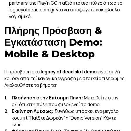
partners της Play’n GO ή αξιόπιστες πύλες όπως το
legacyofdead.com.gr για να αποφύγετε κακόβουλο
λογισμικό.
Πλήρης Πρόσβαση &
Εγκατάσταση Demo:
Mobile & Desktop
Η πρόσβαση στο
legacy of dead slot demo
είναι απλή
και δεν απαιτεί κανονική εγγραφή με στοιχεία πληρωμής.
Ακολουθήστε τα βήματα:
Πλοήγηση στην Επίσημη Πηγή:
Μεταβείτε στην
αξιόπιστη πύλη που φιλοξενεί το demo.
Εκκίνηση Αμέσως:
Συνήθως υπάρχει ένα μεγάλο
κουμπί “Παίξτε Δωρεάν” ή “Demo Version”. Κάντε
κλικ.