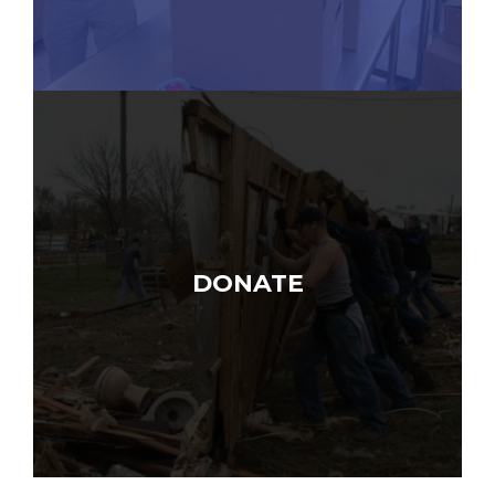
DONATE