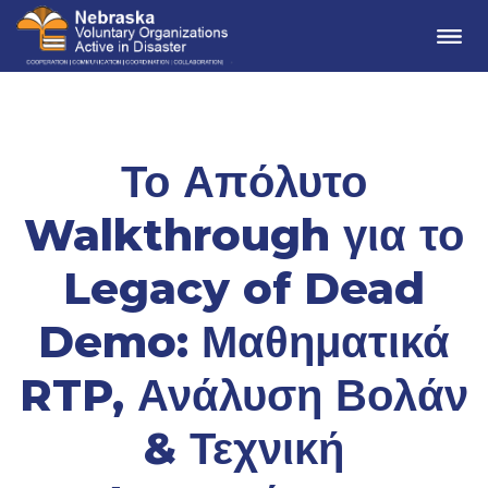
Me
Το Απόλυτο
Walkthrough για το
Legacy of Dead
Demo: Μαθηματικά
RTP, Ανάλυση Βολάν
& Τεχνική