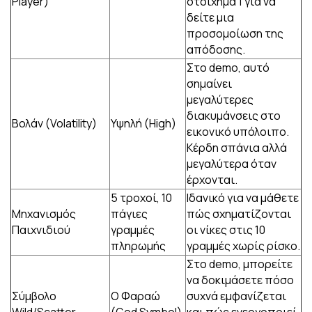
Player)
στοίχημα 1 για να
δείτε μια
προσομοίωση της
απόδοσης.
Στο demo, αυτό
σημαίνει
μεγαλύτερες
διακυμάνσεις στο
Βολάν (Volatility)
Υψηλή (High)
εικονικό υπόλοιπο.
Κέρδη σπάνια αλλά
μεγαλύτερα όταν
έρχονται.
5 τροχοί, 10
Ιδανικό για να μάθετε
Μηχανισμός
πάγιες
πώς σχηματίζονται
Παιχνιδιού
γραμμές
οι νίκες στις 10
πληρωμής
γραμμές χωρίς ρίσκο.
Στο demo, μπορείτε
να δοκιμάσετε πόσο
Σύμβολο
Ο Φαραώ
συχνά εμφανίζεται