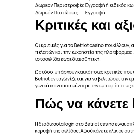
Δωρεάν Περιστροφές
Εγγραφή ή ειδικός κ
Δωρεάν Πιστώσεις
Εγγραφή
Κριτικές και αξ
Οι κριτικές για το Betriot casino ποικίλλουν
πελατών και την ευχρηστία της πλατφόρμας. 
ιστοσελίδα είναι διαισθητική.
Ωστόσο, υπάρχουν και κάποιες κριτικές που 
Betriot ανταγωνίζεται για να βελτιώσει την
γενικά ικανοποιημένοι με την εμπειρία τους κ
Πώς να κάνετε 
Η διαδικασία login στο Betriot casino είναι α
κορυφή της σελίδας. Αφού κάνετε κλικ σε αυτ