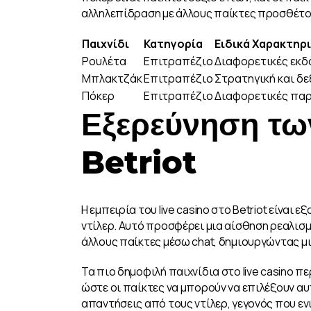
αλληλεπίδραση με άλλους παίκτες προσθέτου
Παιχνίδι
Κατηγορία
Ειδικά Χαρακτηρ
Ρουλέτα
Επιτραπέζιο
Διαφορετικές εκδ
Μπλακτζάκ
Επιτραπέζιο
Στρατηγική και δ
Πόκερ
Επιτραπέζιο
Διαφορετικές πα
Εξερεύνηση τω
Betriot
Η εμπειρία του live casino στο Betriot είνα
ντίλερ. Αυτό προσφέρει μια αίσθηση ρεαλισμο
άλλους παίκτες μέσω chat, δημιουργώντας μ
Τα πιο δημοφιλή παιχνίδια στο live casino π
ώστε οι παίκτες να μπορούν να επιλέξουν αυ
απαντήσεις από τους ντίλερ, γεγονός που ενι