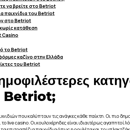
ε να βρείτε στο Betriot
 παιχνίδια του Betriot
ν στο Betriot
 χωρίς κατάθεση
t Casino
ό το Betriot
τφόρμες καζίνο στην Ελλάδα
ίκτες του Betriot
 δημοφιλέστερες κατηγ
 Betriot;
αιχνιδιών που καλύπτουν τις ανάγκες κάθε παίκτη. Οι πιο δη
 το live casino. Οι κουλοχέρηδες είναι ιδιαιτέρως αγαπητοί
 τα επιτραπέζια παιχνίδια όπως η ρουλέτα και το μπλακτζά