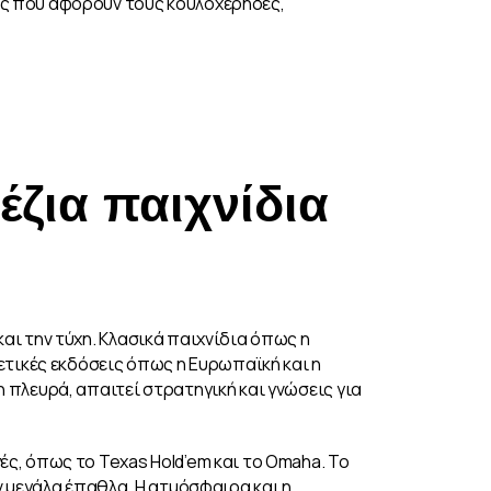
ές που αφορούν τους κουλοχέρηδες,
ζια παιχνίδια
αι την τύχη. Κλασικά παιχνίδια όπως η
ρετικές εκδόσεις όπως η Ευρωπαϊκή και η
 πλευρά, απαιτεί στρατηγική και γνώσεις για
ς, όπως το Texas Hold’em και το Omaha. Το
ν μεγάλα έπαθλα. Η ατμόσφαιρα και η