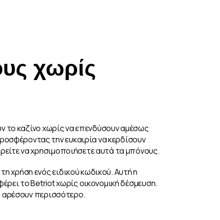
ους χωρίς
ουν το καζίνο χωρίς να επενδύσουν αμέσως
ροσφέροντας την ευκαιρία να κερδίσουν
ορείτε να χρησιμοποιήσετε αυτά τα μπόνους.
η χρήση ενός ειδικού κωδικού. Αυτή η
έρει το Betriot χωρίς οικονομική δέσμευση.
υς αρέσουν περισσότερο.