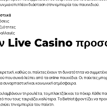
ν μια επιπλέον διάσταση στην εμπειρία του παιχνιδιού.
ιστικά
όσεις
εξιότητες
ραλλαγές
ν Live Casino προ
ι εξαιρετική, καθώς οι παίκτες έχουν τη δυνατότητα να συμμετ
ύ που συχνά λείπει από τα online παιχνίδια. Οι παίκτες μπο
ια συναρπαστική και κοινωνική ατμόσφαιρα.
εριλαμβάνουν τη ρουλέτα, το μπλακτζάκ και το πόκερ. Κάθε π
τό που τους ταιριάζει καλύτερα. Το Betriot φροντίζει να πρ
σχύει την εμπειρία του παίκτη.