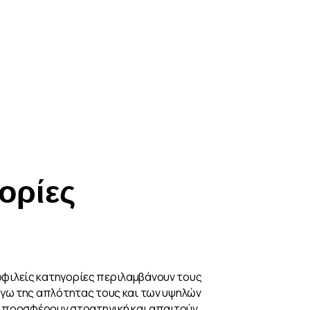
ορίες
μοφιλείς κατηγορίες περιλαμβάνουν τους
 λόγω της απλότητας τους και των υψηλών
κ προσφέρουν στρατηγική και απαιτούν