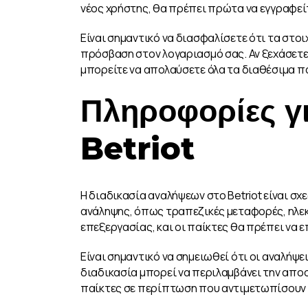
νέος χρήστης, θα πρέπει πρώτα να εγγραφεί
Είναι σημαντικό να διασφαλίσετε ότι τα στο
πρόσβαση στον λογαριασμό σας. Αν ξεχάσετε
μπορείτε να απολαύσετε όλα τα διαθέσιμα πα
Πληροφορίες γ
Betriot
Η διαδικασία αναλήψεων στο Betriot είναι σ
ανάληψης, όπως τραπεζικές μεταφορές, ηλε
επεξεργασίας, και οι παίκτες θα πρέπει να 
Είναι σημαντικό να σημειωθεί ότι οι αναλήψ
διαδικασία μπορεί να περιλαμβάνει την αποσ
παίκτες σε περίπτωση που αντιμετωπίσουν 