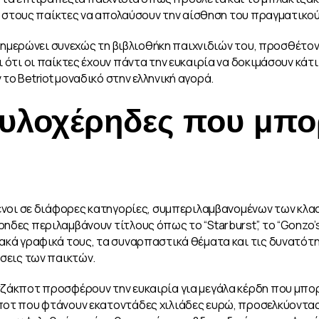
τα στους παίκτες να απολαύσουν την αίσθηση του πραγματικού
α ενημερώνει συνεχώς τη βιβλιοθήκη παιχνιδιών του, προσθέτ
ότι οι παίκτες έχουν πάντα την ευκαιρία να δοκιμάσουν κάτι ν
ο Betriot μοναδικό στην ελληνική αγορά.
υλοχέρηδες που μπορ
μένοι σε διάφορες κατηγορίες, συμπεριλαμβανομένων των κλα
δες περιλαμβάνουν τίτλους όπως το “Starburst”, το “Gonzo’s Q
ιακά γραφικά τους, τα συναρπαστικά θέματα και τις δυνατότ
ήσεις των παικτών.
τζάκποτ προσφέρουν την ευκαιρία για μεγάλα κέρδη που μπορ
ποτ που φτάνουν εκατοντάδες χιλιάδες ευρώ, προσελκύοντας