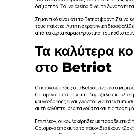
δεξιότητα. Το live casino δίνει τη δυνατότη
Σημαντικό είναι ότι το Betriot φροντίζει ν
τους παίκτες. Αυτή η στρατηγική διασφαλίζει 
από τα κύρια χαρακτηριστικά που καθιστούν τ
Τα καλύτερα κο
στο Betriot
Οι κουλοχέρηδες στο Betriot είναι κατανεμη
Ορισμένοι από τους πιο δημοφιλείς κουλοχέρη
κουλοχέρηδες είναι γνωστοί για τα εντυπωσ
αυτή καλύπτει όλα τα γούστα και τις προτιμ
Επιπλέον, οι κουλοχέρηδες με προοδευτικά 
Ορισμένα από αυτά τα παιχνίδια έχουν τζάκ