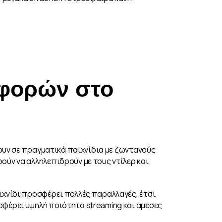
σφορών στο
έχουν σε πραγματικά παιχνίδια με ζωντανούς
ρούν να αλληλεπιδρούν με τους ντίλερ και
αιχνίδι προσφέρει πολλές παραλλαγές, έτσι
οσφέρει υψηλή ποιότητα streaming και άμεσες