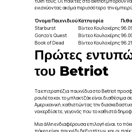
τύχη τους. Οι παίκτες στο Betriot μπορούν
ενισχύοντας ακόμα περισσότερο την εμπειρί
Όνομα Παιχνιδιού
Κατηγορία
Πιθα
Starburst
Βίντεο Κουλοχέρης
96.0
Gonzo’s Quest
Βίντεο Κουλοχέρης
96.0
Book of Dead
Βίντεο Κουλοχέρης
96.2
Πρώτες εντυπώσ
του Betriot
Τα επιτραπέζια παιχνίδια στο Betriot προσφ
ρουλέτα και το μπλακτζάκ είναι διαθέσιμα σ
Αμερικανική, καθιστώντας την διασκεδαστική
να κερδίσετε, γεγονός που το καθιστά δημοφ
Μια άλλη ενδιαφέρουσα επιλογή είναι το πόκ
πόκερ είναι παιχνίδι δεξιοτήτων, και οι παί