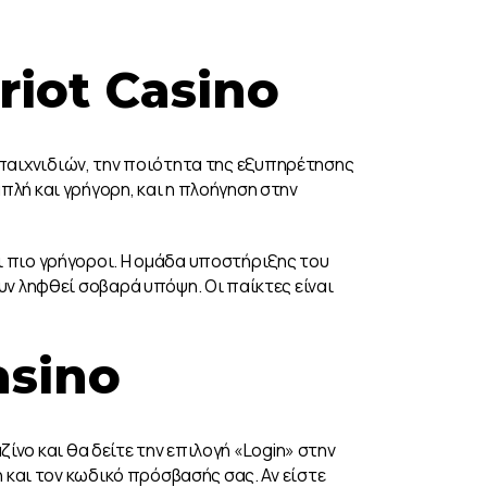
triot Casino
ία παιχνιδιών, την ποιότητα της εξυπηρέτησης
πλή και γρήγορη, και η πλοήγηση στην
ι πιο γρήγοροι. Η ομάδα υποστήριξης του
υν ληφθεί σοβαρά υπόψη. Οι παίκτες είναι
asino
ζίνο και θα δείτε την επιλογή «Login» στην
η και τον κωδικό πρόσβασής σας. Αν είστε